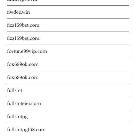
fiwdee.win
fizz169bet.com
fizz169bet.com
fortune99vip.com
fox689ok.com
fox689ok.com
fullslot
fullsloteiei.com
fullslotpg
fullslotpg168.com