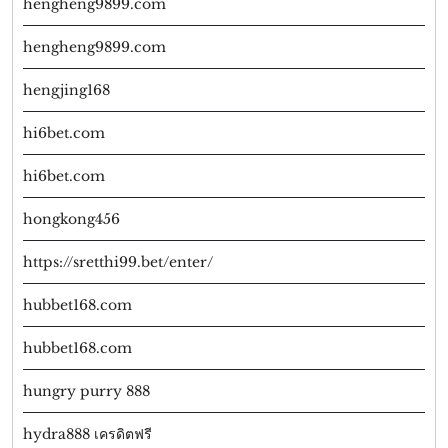
hengheng9899.com
hengheng9899.com
hengjing168
hi6bet.com
hi6bet.com
hongkong456
https://sretthi99.bet/enter/
hubbet168.com
hubbet168.com
hungry purry 888
hydra888 เครดิตฟรี