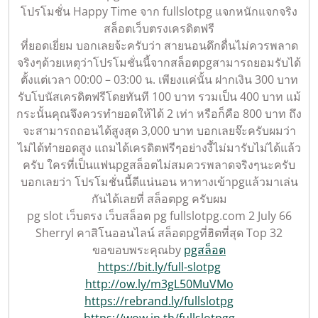
โปรโมชั่น Happy Time จาก fullslotpg แจกหนักแจกจริง
สล็อตเว็บตรงเครดิตฟรี
ที่ยอดเยี่ยม บอกเลยจ้ะครับว่า สายนอนดึกดื่นไม่ควรพลาด
จริงๆด้วยเหตุว่าโปรโมชั่นนี้จากสล็อตpgสามารถยอมรับได้
ตั้งแต่เวลา 00:00 – 03:00 น. เพียงแค่นั้น ฝากเงิน 300 บาท
รับโบนัสเครดิตฟรีโดยทันที 100 บาท รวมเป็น 400 บาท แม้
กระนั้นคุณจึงควรทำยอดให้ได้ 2 เท่า หรือก็คือ 800 บาท ถึง
จะสามารถถอนได้สูงสุด 3,000 บาท บอกเลยจ๊ะครับผมว่า
ไม่ได้ทำยอดสูง แถมได้เครดิตฟรีๆอย่างงี้ไม่มารับไม่ได้แล้ว
ครับ ใครที่เป็นแฟนpgสล็อตไม่สมควรพลาดจริงๆนะครับ
บอกเลยว่า โปรโมชั่นนี้ดีแน่นอน หาทางเข้าpgแล้วมาเล่น
กันได้เลยที่ สล็อตpg ครับผม
pg slot เว็บตรง เว็บสล็อต pg fullslotpg.com 2 July 66
Sherryl คาสิโนออนไลน์ สล็อตpgที่ฮิตที่สุด Top 32
ขอขอบพระคุณby
pgสล็อต
https://bit.ly/full-slotpg
http://ow.ly/m3gL50MuVMo
https://rebrand.ly/fullslotpg