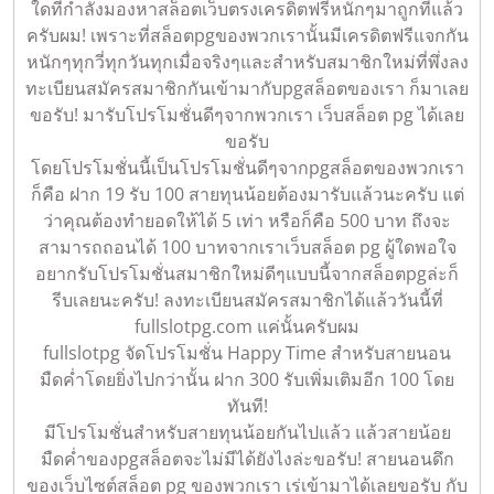
ใดที่กำลังมองหาสล็อตเว็บตรงเครดิตฟรีหนักๆมาถูกที่แล้ว
ครับผม! เพราะที่สล็อตpgของพวกเรานั้นมีเครดิตฟรีแจกกัน
หนักๆทุกวี่ทุกวันทุกเมื่อจริงๆและสำหรับสมาชิกใหม่ที่พึ่งลง
ทะเบียนสมัครสมาชิกกันเข้ามากับpgสล็อตของเรา ก็มาเลย
ขอรับ! มารับโปรโมชั่นดีๆจากพวกเรา เว็บสล็อต pg ได้เลย
ขอรับ
โดยโปรโมชั่นนี้เป็นโปรโมชั่นดีๆจากpgสล็อตของพวกเรา
ก็คือ ฝาก 19 รับ 100 สายทุนน้อยต้องมารับแล้วนะครับ แต่
ว่าคุณต้องทำยอดให้ได้ 5 เท่า หรือก็คือ 500 บาท ถึงจะ
สามารถถอนได้ 100 บาทจากเราเว็บสล็อต pg ผู้ใดพอใจ
อยากรับโปรโมชั่นสมาชิกใหม่ดีๆแบบนี้จากสล็อตpgล่ะก็
รีบเลยนะครับ! ลงทะเบียนสมัครสมาชิกได้แล้ววันนี้ที่
fullslotpg.com แค่นั้นครับผม
fullslotpg จัดโปรโมชั่น Happy Time สำหรับสายนอน
มืดค่ำโดยยิ่งไปกว่านั้น ฝาก 300 รับเพิ่มเติมอีก 100 โดย
ทันที!
มีโปรโมชั่นสำหรับสายทุนน้อยกันไปแล้ว แล้วสายน้อย
มืดค่ำของpgสล็อตจะไม่มีได้ยังไงล่ะขอรับ! สายนอนดึก
ของเว็บไซต์สล็อต pg ของพวกเรา เร่เข้ามาได้เลยขอรับ กับ