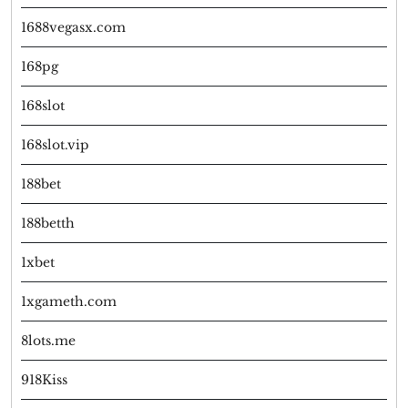
1688vegasx.com
168pg
168slot
168slot.vip
188bet
188betth
1xbet
1xgameth.com
8lots.me
918Kiss