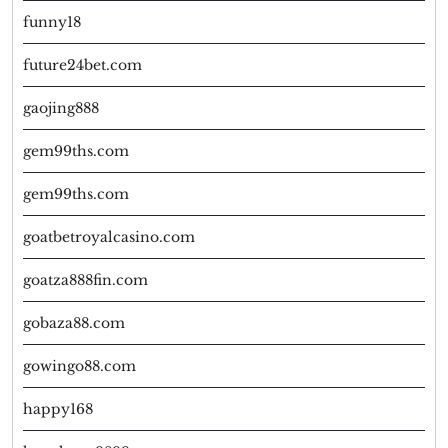
funny18
future24bet.com
gaojing888
gem99ths.com
gem99ths.com
goatbetroyalcasino.com
goatza888fin.com
gobaza88.com
gowingo88.com
happy168