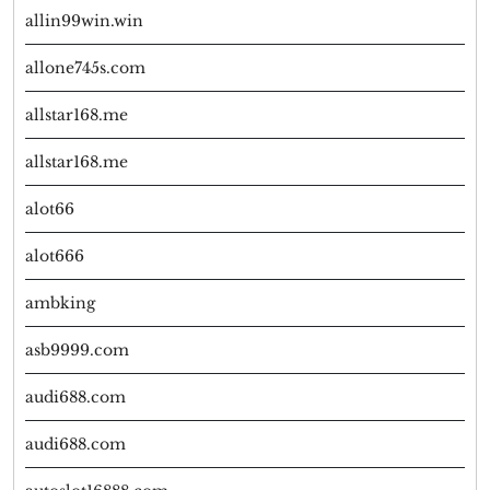
allin99win.win
allone745s.com
allstar168.me
allstar168.me
alot66
alot666
ambking
asb9999.com
audi688.com
audi688.com