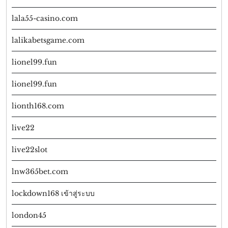
lala55-casino.com
lalikabetsgame.com
lionel99.fun
lionel99.fun
lionth168.com
live22
live22slot
lnw365bet.com
lockdown168 เข้าสู่ระบบ
london45