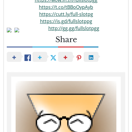
https://wow.in.th/fullslotpgg
https://t.co/tBBoOypAyb
https://cutt.ly/full-slotpg
https://is.gd/fullslotppg
http://gg.gg/fullslotpgg
Share