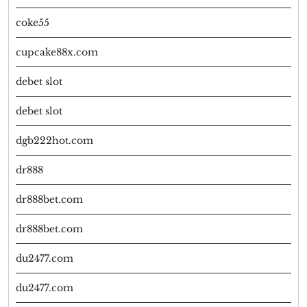
coke55
cupcake88x.com
debet slot
debet slot
dgb222hot.com
dr888
dr888bet.com
dr888bet.com
du2477.com
du2477.com