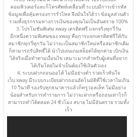
คอมพิวเตอร์และก็โทรศัพท์เคลื่อนที่ ระบบมีการเข้ารหัส
ข้อมูลเพื่อคุ้มครองการรั่วไหล จึงมั่นใจได้ว่า ข้อมูลส่วนตัว
รวมทั้งธุรกรรมทางการเงินของคุณไม่เป็นอันตราย 100%
3. โปรโมชั่นพิเศษ xway เครดิตฟรี แจกจริงทุกวี่วัน
อีกหนึ่งความพิเศษของ xway คือการแจกเครดิตฟรีให้กับ
สมาชิกทุกวี่ทุกวัน ไม่ว่าจะเป็นสมาชิกใหม่หรือสมาชิกเดิม
ก็สามารถรับสิทธิ์ได้ นำไปเล่นเกมสล็อตได้ทุกค่าย เบิกเงิน
ได้จริงเมื่อทำตามเงื่อนไข เหมาะมากสำหรับผู้เล่นที่อยาก
ได้เริ่มโดยไม่จำเป็นต้องใช้เงินตัวเอง
4. ระบบฝากถอนออโต้ ไม่มีอย่างต่ำ รวดเร็วทันใจ
เว็บ xway มีระบบระเบียบฝากถอนอัตโนมัติที่ใช้เวลาไม่เกิน
10 วินาที รองรับทุกธนาคารแล้วก็ทรูวอลเล็ท ไม่มีอย่าง
น้อยสำหรับการทำรายการ ไม่ว่าจะฝากหรือถอนเท่าไรก็
สามารถทำได้ตลอด 24 ชั่วโมง สบาย ไม่มีอันตราย รวมทั้ง
เร็ว