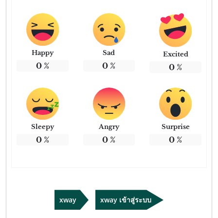
Happy
Sad
Excited
0
%
0
%
0
%
Sleepy
Angry
Surprise
0
%
0
%
0
%
xway
xway เข้าสู่ระบบ