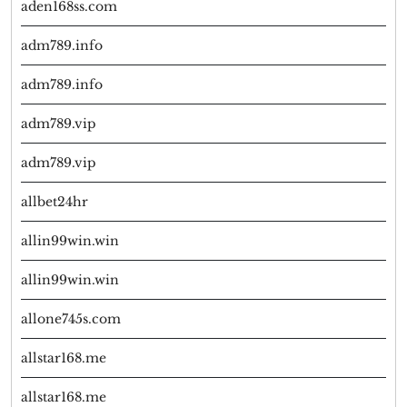
aden168ss.com
adm789.info
adm789.info
adm789.vip
adm789.vip
allbet24hr
allin99win.win
allin99win.win
allone745s.com
allstar168.me
allstar168.me