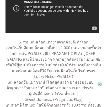
5. รวมเกมสล็อตแตกง่ายจากค่ายดังทั่วโลก
ภายในเว็บมีเกมสล็อตมากยิ่งกว่า 1,000 เกมจากค่ายชั้นนำ
อย่างเช่น PG SLOT, JILI, PRAGMATIC PLAY, JOKER
GAMING และก็อีกเยอะมาก ทุกเกมถูกคัดสรรมาเป็นพิเศษ
เพื่อให้ผู้เล่นได้โอกาสรับโบนัสก้อนโตได้ง่ายดายยิ่งกว่าเดิม
แนะนำเกมสล็อตที่ได้รับความนิยมในเว็บไซต์ xway
Lucky Neko (PG SLOT)
เกมสล็อตธีมแมวกวักนำโชคสุดน่ารัก มาพร้อมระบบ
ตัวคูณรางวัลและฟรีสปินที่ออกบ่อยมาก เหมาะสำหรับ
ผู้เล่นที่ต้องการกำไรสม่ำเสมอ
Sweet Bonanza (Pragmatic Play)
เกมทอฟฟี่สีสันแจ่มใสที่มีตัวคูณสูงสุดถึง 100x รวมทั้งระบบ