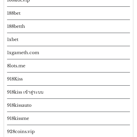
168slot.vip
188bet
188betth
1xbet
1xgameth.com
8lots.me
918Kiss
918kiss เข้าสู่ระบบ
918kissauto
918kissme
928coins.vip