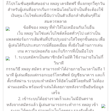
ก็โปรโมชั่นสุดพิเศษอย่าง xway เครดิตฟรี ที่แจกทุกวี่ทุกวัน
สำหรับผู้เล่นที่อยากเริ่มการพนันโดยไม่จำเป็นที่จะต้องใช้
เงินทุน เว็บไซต์แห่งนี้นับว่าเป็นตัวเลือกลำดับต้นๆที่ไม่
สมควรพลาด
ข้อดีของ xway ที่ทำให้ไม่เหมือนกับเว็บอื่น
เว็บ xway ไม่ใช่แค่เว็บไซต์สล็อตทั่วๆไป แต่ว่าเป็น
แพลตฟอร์มการเดิมพันที่ปรับปรุงอย่างใส่ใจทุกขั้นตอน เพื่อ
ผู้เล่นได้รับประสบการณ์ที่ยอดเยี่ยม ทั้งยังในด้านการเล่น
เกม ความปลอดภัย และก็บริการที่เป็นมือโปร
1. ระบบสมัครเป็นสมาชิกอัตโนมัติ ใช้งานง่ายในไม่กี่
วินาที
กรรมวิธี xway สมัคร สามารถทำได้ง่ายภายในเวลาไม่ถึง 1
นาที ผู้เล่นเพียงแต่กรอกเบอร์โทรศัพท์ บัญชีธนาคาร และก็
ตั้งรหัสผ่าน ระบบจะทำสมัครให้อัตโนมัติโดยทันที ไม่ต้อง
ผ่านแอดมิน พร้อมเข้าเล่นได้เลยภายหลังจากยืนยันข้อมูล
เสร็จ
2. เข้าระบบได้อย่างรวดเร็วและไม่มีอันตราย
หลังจากสมัครแล้ว ผู้เล่นสามารถกระทำการ xway เข้า
ระบบ ได้ทุกเมื่อ ผ่านหน้าเว็บโดยตรง รองรับทั้งยัง