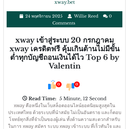
xway.bet
Category
24
Willie
24 พฤศจิกายน 2025
Willie Reed
0
พฤศจิกายน
Reed
Comments
2025
xway เข้าสู่ระบบ 20 กรกฎาคม
xway เครดิตฟรี คุ้มเกินต้านไม่มีขั้น
ต่ำทุกบัญชีถอนเงินได้ไว Top 6 by
Valentin
0
0
Read Time:
5 Minute, 12 Second
xway คือหนึ่งในเว็บสล็อตออนไลน์ยอดนิยมสูงสุดใน
ประเทศไทย ด้วยระบบที่นำสมัย ไม่เป็นอันตราย และก็ตอบ
โจทย์ทุกสิ่งที่จำเป็นของผู้เล่น ทั้งด้านความสะดวกสำหรับ
ในการ xway สมัคร ระบบ xway เข้าระบบ ที่เร็วทันใจ และ