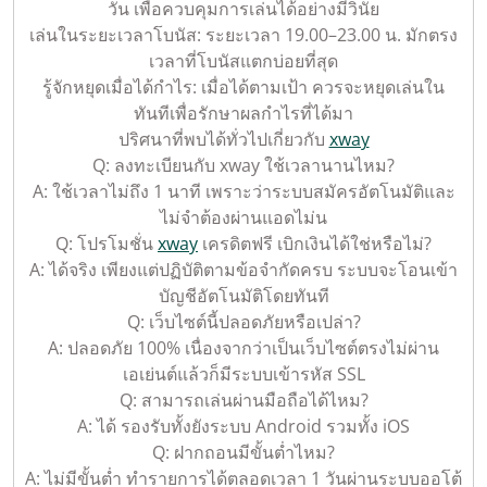
วัน เพื่อควบคุมการเล่นได้อย่างมีวินัย
เล่นในระยะเวลาโบนัส: ระยะเวลา 19.00–23.00 น. มักตรง
เวลาที่โบนัสแตกบ่อยที่สุด
รู้จักหยุดเมื่อได้กำไร: เมื่อได้ตามเป้า ควรจะหยุดเล่นใน
ทันทีเพื่อรักษาผลกำไรที่ได้มา
ปริศนาที่พบได้ทั่วไปเกี่ยวกับ
xway
Q: ลงทะเบียนกับ xway ใช้เวลานานไหม?
A: ใช้เวลาไม่ถึง 1 นาที เพราะว่าระบบสมัครอัตโนมัติและ
ไม่จำต้องผ่านแอดไม่น
Q: โปรโมชั่น
xway
เครดิตฟรี เบิกเงินได้ใช่หรือไม่?
A: ได้จริง เพียงแต่ปฏิบัติตามข้อจำกัดครบ ระบบจะโอนเข้า
บัญชีอัตโนมัติโดยทันที
Q: เว็บไซต์นี้ปลอดภัยหรือเปล่า?
A: ปลอดภัย 100% เนื่องจากว่าเป็นเว็บไซต์ตรงไม่ผ่าน
เอเย่นต์แล้วก็มีระบบเข้ารหัส SSL
Q: สามารถเล่นผ่านมือถือได้ไหม?
A: ได้ รองรับทั้งยังระบบ Android รวมทั้ง iOS
Q: ฝากถอนมีขั้นต่ำไหม?
A: ไม่มีขั้นต่ำ ทำรายการได้ตลอดเวลา 1 วันผ่านระบบออโต้