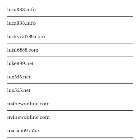
luca333.info
luca333.info
luckycat789.com
luis16888.com
luke999.net
lux555.net
lux555.net
m4newonline.com
m4newonline.com
macau69 สมัคร