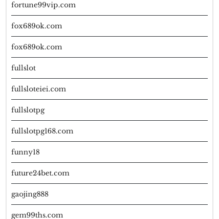
fortune99vip.com
fox689ok.com
fox689ok.com
fullslot
fullsloteiei.com
fullslotpg
fullslotpg168.com
funny18
future24bet.com
gaojing888
gem99ths.com