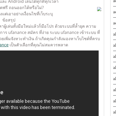
a
และ Android เล่นได้ทุกที่ทุกเวลา
ิตฟรี ถอนออกได้หรือไม่?
a
ต่เอาอย่างเงื่อนไขที่เว็บระบุ
ข้อสรุป
a
ู้เล่นทั้งมือใหม่แล้วก็มือโปร ด้วยระบบที่ล้ำยุค ความ
็นการ ufanance สมัคร ที่ง่าย ระบบ ufanance เข้าระบบ ที่
a
่วยเพิ่มจังหวะทำเงิน ถ้าเกิดคุณกำลังมองหาเว็บไซต์ที่ครบ
ance
เป็นตัวเลือกที่คุณไม่สมควรพลาด
a
a
a
a
a
a
a