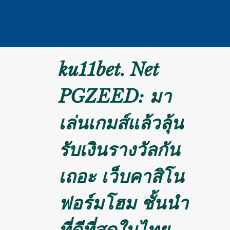
Skip
ku11bet. Net
to
content
PGZEED: มา
เล่นเกมส์แล้วลุ้น
รับเงินรางวัลกัน
เถอะ เว็บคาสิโน
ฟอร์มโฮม ชั้นนำ
ที่ดีที่สุดในไทย