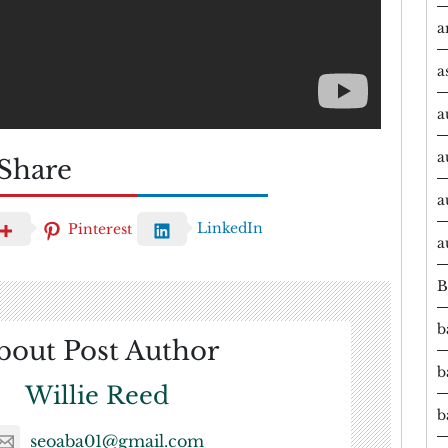
a
a
a
a
Share
a
LinkedIn
Pinterest
a
B
b
bout Post Author
b
Willie Reed
b
seoaba01@gmail.com