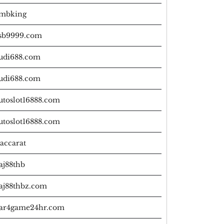
mbking
sb9999.com
udi688.com
udi688.com
utoslot16888.com
utoslot16888.com
accarat
aj88thb
aj88thbz.com
ar4game24hr.com