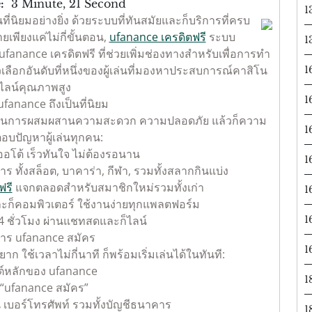
:
3 Minute, 21 Second
1
ี่นิยมอย่างยิ่ง ด้วยระบบที่ทันสมัยและก็บริการที่ครบ
ยเพียงแค่ไม่กี่ขั้นตอน,
ufanance เครดิตฟรี
ระบบ
1
ufanance เครดิตฟรี ที่ช่วยเพิ่มช่องทางสำหรับเพื่อการทำ
ตัวเลือกอันดับที่หนึ่งของผู้เล่นที่มองหาประสบการณ์คาสิโน
1
ไลน์คุณภาพสูง
1
fanance ถึงเป็นที่นิยม
วไป เป็นการผสมผสานความสะดวก ความปลอดภัย แล้วก็ความ
1
ตอบปัญหาผู้เล่นทุกคน:
โต้ เร็วทันใจ ไม่ต้องรอนาน
1
ร ทั้งสล็อต, บาคาร่า, กีฬา, รวมทั้งสลากกินแบ่ง
ฟรี
แจกตลอดสำหรับสมาชิกใหม่รวมทั้งเก่า
1
่และก็คอมพิวเตอร์ ใช้งานง่ายทุกแพลตฟอร์ม
1
4 ชั่วโมง ผ่านแชทสดและก็ไลน์
ร ufanance สมัคร
1
ก ใช้เวลาไม่กี่นาที ก็พร้อมเริ่มเล่นได้ในทันที:
ซต์หลักของ ufanance
1
 “ufanance สมัคร”
น เบอร์โทรศัพท์ รวมทั้งบัญชีธนาคาร
1