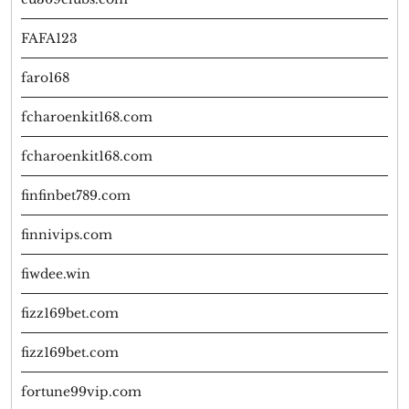
FAFA123
faro168
fcharoenkit168.com
fcharoenkit168.com
finfinbet789.com
finnivips.com
fiwdee.win
fizz169bet.com
fizz169bet.com
fortune99vip.com