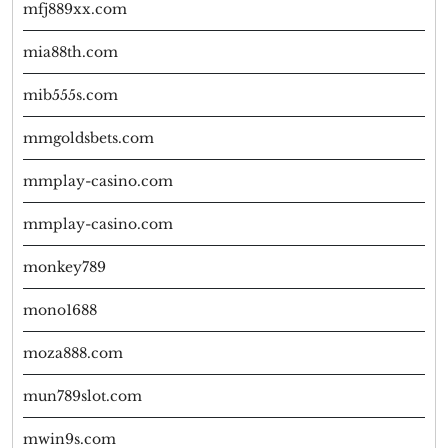
mfj889xx.com
mia88th.com
mib555s.com
mmgoldsbets.com
mmplay-casino.com
mmplay-casino.com
monkey789
mono1688
moza888.com
mun789slot.com
mwin9s.com