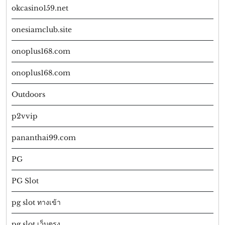
okcasino159.net
onesiamclub.site
onoplus168.com
onoplus168.com
Outdoors
p2vvip
pananthai99.com
PG
PG Slot
pg slot ทางเข้า
pg slot เว็บตรง