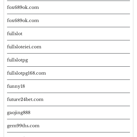
fox689ok.com
fox689ok.com
fullslot
fullsloteiei.com
fullslotpg
fullslotpg168.com
funny18
future24bet.com
gaojing888
gem99ths.com