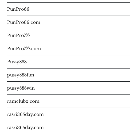
PunPro66
PunPro66.com
PunPro777
PunPro777.com
Pussy888
pussy888fun
pussy888win
ramclubx.com
rasri365day.com
rasri365day.com