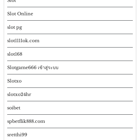
Slot
Slot Online
slot pg
slot1111ok.com
slot168
Slotgame666 เข้าสู่ระบบ
Slotxo
slotxo24hr
soibet
spbetflik888.com
sretthi99