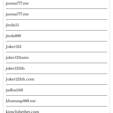
jaosua777.me
jaosua777.me
jinda55
jinda888
Joker123
joker123auto
joker123th
Joker123th.com
judhai168
khumsup888.me
kimchibetbet.com