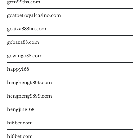
gem99ths.com
goatbetroyalcasino.com
goatza888fin.com
gobaza88.com
gowingo88.com
happy168
hengheng9899.com
hengheng9899.com
hengjing168
hi6bet.com
hi6bet.com