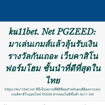
Skip
ku11bet. Net PGZEED:
to
content
มาเล่นเกมส์แล้วลุ้นรับเงิน
รางวัลกันเถอะ เว็บคาสิโน
ฟอร์มโฮม ชั้นนำที่ดีที่สุดใน
ไทย
https://ku11bet.net ที่นี่เป็นสถานที่ที่ดีที่สุดสำหรับคนที่ต้องการเล่น
เกมส์คาสิโนออนไลน์ PGSlot ฝากถอนไม่มีขั้นต่ำ ku11 net