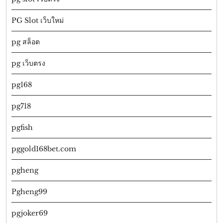
PG Slot เว็บใหม่
pg สล็อต
pg เว็บตรง
pg168
pg718
pgfish
pggold168bet.com
pgheng
Pgheng99
pgjoker69