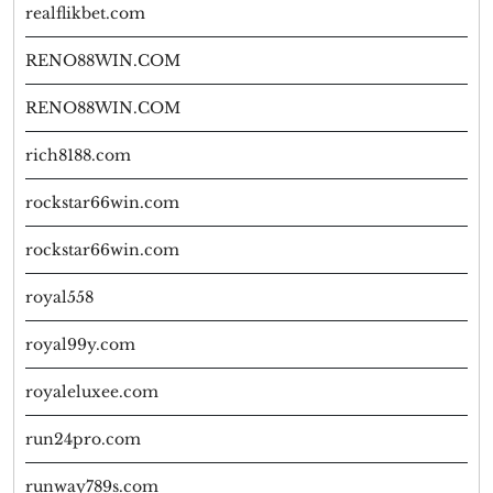
realflikbet.com
RENO88WIN.COM
RENO88WIN.COM
rich8188.com
rockstar66win.com
rockstar66win.com
royal558
royal99y.com
royaleluxee.com
run24pro.com
runway789s.com