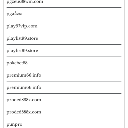
pgzeus88win.com
pgสล็อต
play97vip.com
playlist99.store
playlist99.store
pokebet88
premium66.info
premium66.info
proded888x.com
proded888x.com
punpro