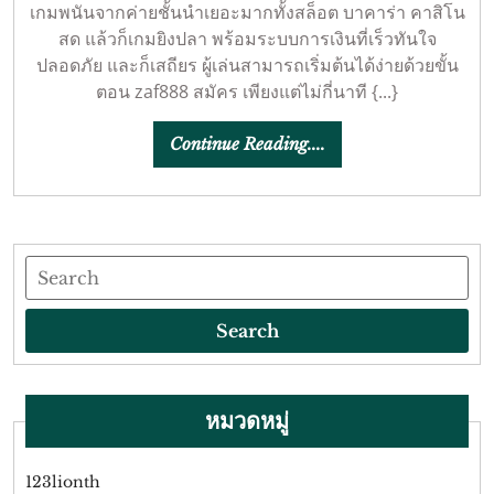
เกมพนันจากค่ายชั้นนำเยอะมากทั้งสล็อต บาคาร่า คาสิโน
เข้า
สด แล้วก็เกมยิงปลา พร้อมระบบการเงินที่เร็วทันใจ
สู่
ปลอดภัย และก็เสถียร ผู้เล่นสามารถเริ่มต้นได้ง่ายด้วยขั้น
ระบบ
ตอน zaf888 สมัคร เพียงแต่ไม่กี่นาที {...}
เกม
Continue
Continue Reading....
ดัง
Reading....
แตก
ง่าย
ลุ้น
Search
รางวัล
ใหญ่
Search
ไม่
อั้น
โปร
หมวดหมู่
โม
ชั่น
123lionth