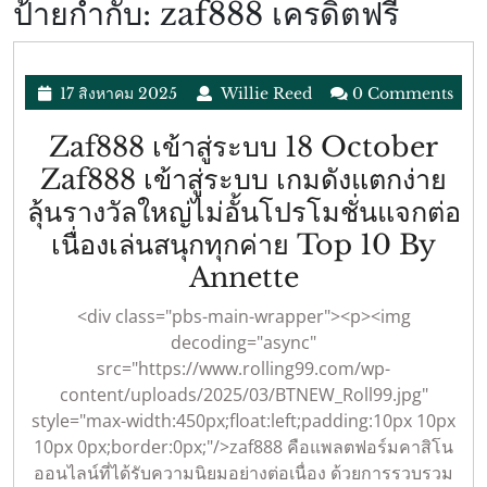
ป้ายกำกับ:
zaf888 เครดิตฟรี
17
Willie
17 สิงหาคม 2025
Willie Reed
0 Comments
สิงหาคม
Reed
2025
Zaf888 เข้าสู่ระบบ 18 October
Zaf888 เข้าสู่ระบบ เกมดังแตกง่าย
ลุ้นรางวัลใหญ่ไม่อั้นโปรโมชั่นแจกต่อ
เนื่องเล่นสนุกทุกค่าย Top 10 By
Zaf888
Annette
เข้า
<div class="pbs-main-wrapper"><p><img
สู่
decoding="async"
src="https://www.rolling99.com/wp-
ระบบ
content/uploads/2025/03/BTNEW_Roll99.jpg"
18
style="max-width:450px;float:left;padding:10px 10px
October
10px 0px;border:0px;"/>zaf888 คือแพลตฟอร์มคาสิโน
Zaf888
ออนไลน์ที่ได้รับความนิยมอย่างต่อเนื่อง ด้วยการรวบรวม