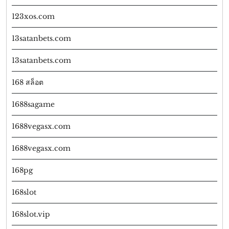
แจก
123xos.com
ต่อ
เนื่อง
13satanbets.com
เล่น
13satanbets.com
สนุก
168 สล็อต
ทุก
ค่าย
1688sagame
Top
1688vegasx.com
10
By
1688vegasx.com
Annette
168pg
168slot
168slot.vip