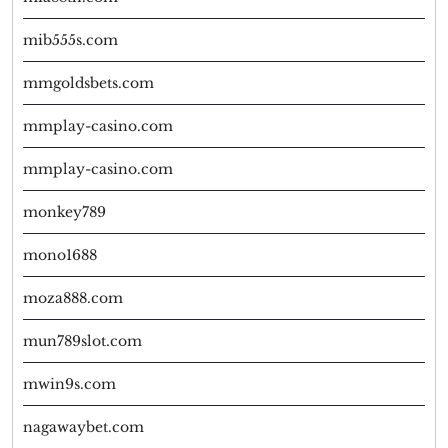
mib555s.com
mmgoldsbets.com
mmplay-casino.com
mmplay-casino.com
monkey789
mono1688
moza888.com
mun789slot.com
mwin9s.com
nagawaybet.com