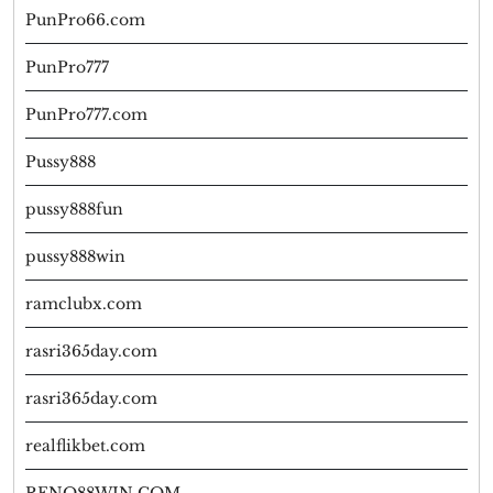
PunPro66.com
PunPro777
PunPro777.com
Pussy888
pussy888fun
pussy888win
ramclubx.com
rasri365day.com
rasri365day.com
realflikbet.com