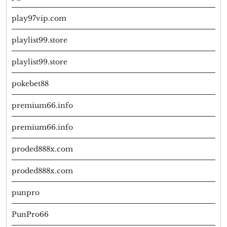
play97vip.com
playlist99.store
playlist99.store
pokebet88
premium66.info
premium66.info
proded888x.com
proded888x.com
punpro
PunPro66