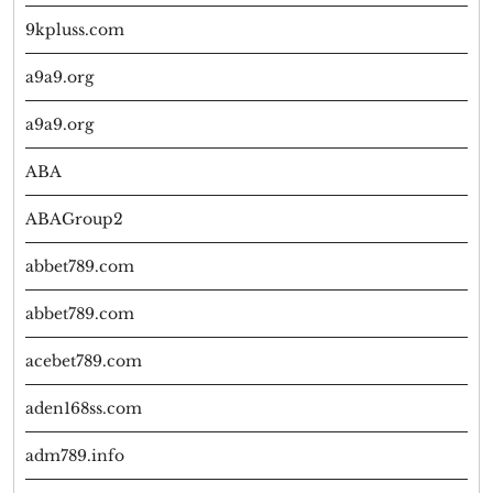
9kpluss.com
a9a9.org
a9a9.org
ABA
ABAGroup2
abbet789.com
abbet789.com
acebet789.com
aden168ss.com
adm789.info