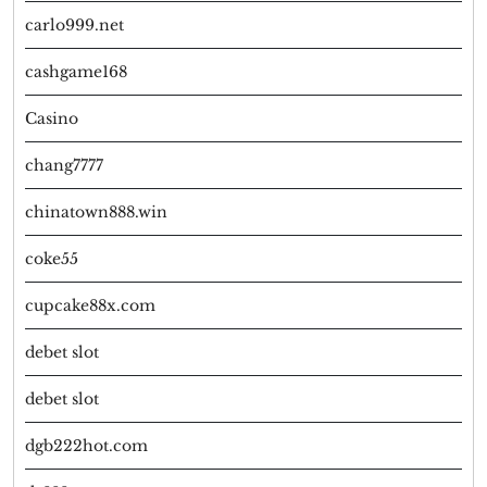
carlo999.net
cashgame168
Casino
chang7777
chinatown888.win
coke55
cupcake88x.com
debet slot
debet slot
dgb222hot.com