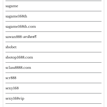
sagame
sagame168th
sagame168th.com
sawan888 เครดิตฟรี
sbobet
sbotop1688.com
sclass8888.com
scr888
sexy168
sexy168vip