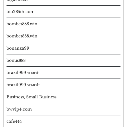
bio285th.com
bombet888.win
bombet888.win
bonanza99
bonus888
brazil999 ทางเข้า
brazil999 ทางเข้า
Business, Small Business
bwvip4.com
cafe444