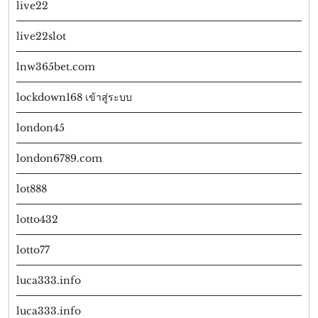
live22
live22slot
lnw365bet.com
lockdown168 เข้าสู่ระบบ
london45
london6789.com
lot888
lotto432
lotto77
luca333.info
luca333.info