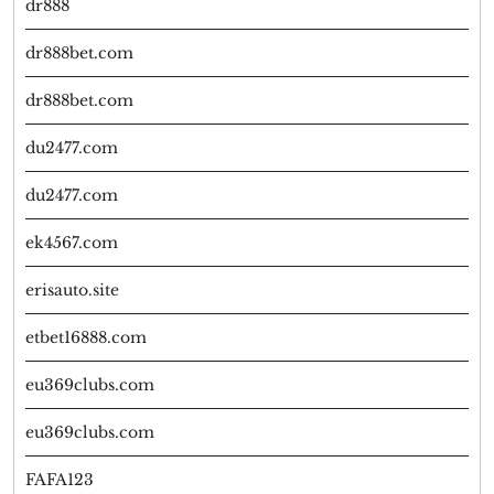
dr888
dr888bet.com
dr888bet.com
du2477.com
du2477.com
ek4567.com
erisauto.site
etbet16888.com
eu369clubs.com
eu369clubs.com
FAFA123