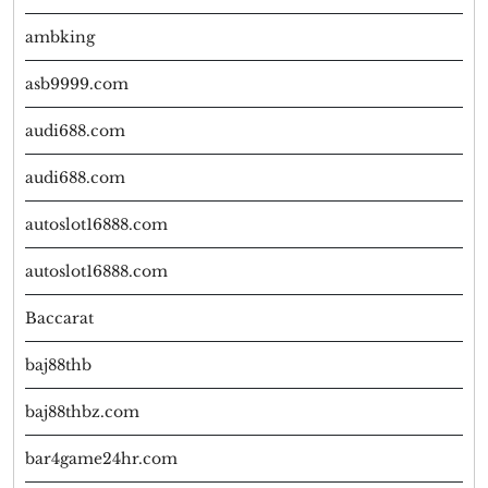
ambking
asb9999.com
audi688.com
audi688.com
autoslot16888.com
autoslot16888.com
Baccarat
baj88thb
baj88thbz.com
bar4game24hr.com