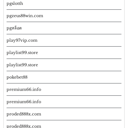
pgslotth
pgzeus88win.com
pgสล็อต
play97vip.com
playlist99.store
playlist99.store
pokebet88
premium66.info
premium66.info
proded888x.com
proded888x.com