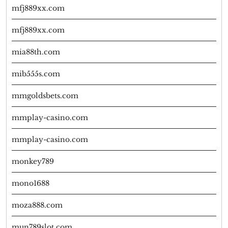
mfj889xx.com
mfj889xx.com
mia88th.com
mib555s.com
mmgoldsbets.com
mmplay-casino.com
mmplay-casino.com
monkey789
mono1688
moza888.com
mun789slot.com