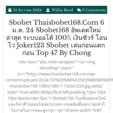
31
Willie
31 ธันวาคม 2024
Willie Reed
0 Comments
ธันวาคม
Reed
2024
Sbobet Thaisbobet168.com 6
ม.ค. 24 Sbobet168 อัพเดตใหม่
ล่าสุด ระบบออโต้ 100% เงินชัวร์ โอน
ไว Joker123 Sbobet เล่นก่อนแตก
Sbobe
ก่อน Top 47 By Chong
Thais
<div class="pbs-main-wrapper"><p><img
6
decoding="async"
src="https://www.thaisbobet168.com/wp-
ม.ค.
content/uploads/2024/10/%E0%B8%A3%E0%B8%B9
24
thaisbobet168-1080x1080-1-1024x1024.jpg.webp"
Sbobe
style="max-width:400px;float:left;padding:10px 10px
อัพเดต
10px 0px;border:0px;"/>Sbobet168 เว็บสล็อตออนไลน์
และก็คาสิโนออนไลน์ครบวงจร เกมพนันที่แตกง่ายแล้วก็
ใหม่
โอกาสในการชนะสูง</p> <p><iframe width="640"