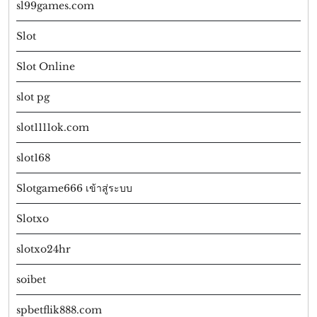
sl99games.com
Slot
Slot Online
slot pg
slot1111ok.com
slot168
Slotgame666 เข้าสู่ระบบ
Slotxo
slotxo24hr
soibet
spbetflik888.com