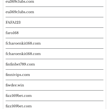
eu369clubs.com
eu369clubs.com
FAFA123
faro168
fcharoenkit168.com
fcharoenkit168.com
finfinbet789.com
finnivips.com
fiwdee.win
fizz169bet.com
fizz169bet.com