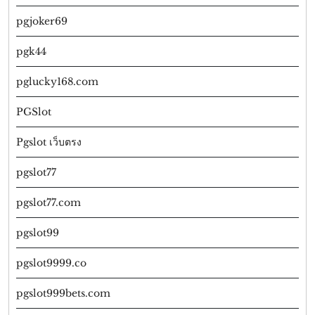
pgjoker69
pgk44
pglucky168.com
PGSlot
Pgslot เว็บตรง
pgslot77
pgslot77.com
pgslot99
pgslot9999.co
pgslot999bets.com