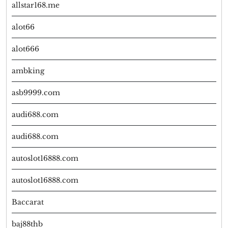
allstar168.me
alot66
alot666
ambking
asb9999.com
audi688.com
audi688.com
autoslot16888.com
autoslot16888.com
Baccarat
baj88thb