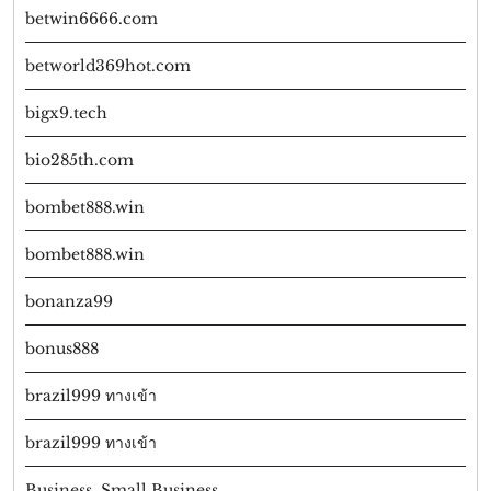
betwin6666.com
betworld369hot.com
bigx9.tech
bio285th.com
bombet888.win
bombet888.win
bonanza99
bonus888
brazil999 ทางเข้า
brazil999 ทางเข้า
Business, Small Business