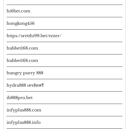
hi6bet.com
hongkong456
https://sretthi99.bet/enter/
hubbet168.com
hubbet168.com
hungry purry 888
hydra888 เครดิตฟรี
ib888pro.bet
infyplus888.com
infyplus888.info