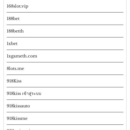
168slot.vip
188bet
188betth
1xbet
1xgameth.com
8lots.me
918Kiss
918kiss เข้าสู่ระบบ
918kissauto
918kissme