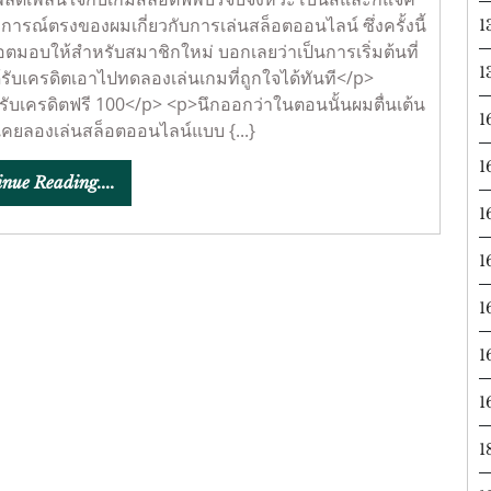
100
ณ์ตรงของผมเกี่ยวกับการเล่นสล็อตออนไลน์ ซึ่งครั้งนี้
1
ฝาก
ล็อตมอบให้สำหรับสมาชิกใหม่ บอกเลยว่าเป็นการเริ่มต้นที่
1
้รับเครดิตเอาไปทดลองเล่นเกมที่ถูกใจได้ทันที</p>
ผ่า
้รับเครดิตฟรี 100</p> <p>นึกออกว่าในตอนนั้นผมตื่นเต้น
นท
1
เคยลองเล่นสล็อตออนไลน์แบบ {...}
รู
1
มัน
Continue
nue Reading....
Reading....
นี่
1
สบาย
1
เว็บ
1
ใหญ่
เงิน
1
ชัวร์
1
ยอด
เล็ก
1