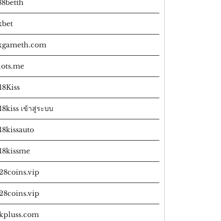
88betth
xbet
xgameth.com
n888
lots.me
18Kiss
18kiss เข้าสู่ระบบ
18kissauto
18kissme
28coins.vip
28coins.vip
kpluss.com