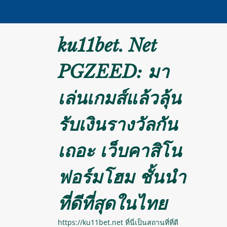
Skip
ku11bet. Net
to
content
PGZEED: มา
เล่นเกมส์แล้วลุ้น
รับเงินรางวัลกัน
เถอะ เว็บคาสิโน
ฟอร์มโฮม ชั้นนำ
ที่ดีที่สุดในไทย
https://ku11bet.net ที่นี่เป็นสถานที่ที่ดี