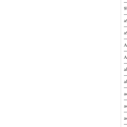
By
9
Meli
Sawa
a
888
a
27
A
พ.ย.
69
A
a
a
a
a
a