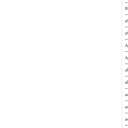
รับ
Pussy
9
200
ยก
ถอน
ระดับ
a
ได้
การ
a
เลย
ลงทุน
A
กี่
กับ
บาท
พุซซี่8
A
ก็
Top
a
ถอน
37
ได้
a
By
โปร
Cathy
a
ปัง
Pussy
a
กำไร
งาม
a