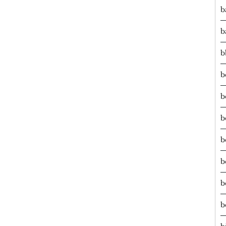
b
b
b
b
b
b
b
b
b
b