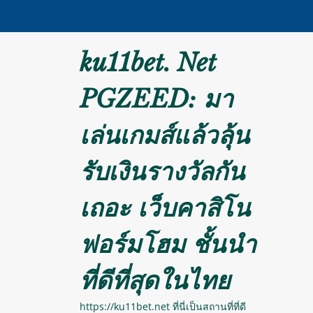
Skip
ku11bet. Net
to
content
PGZEED: มา
เล่นเกมส์แล้วลุ้น
รับเงินรางวัลกัน
เถอะ เว็บคาสิโน
ฟอร์มโฮม ชั้นนำ
ที่ดีที่สุดในไทย
https://ku11bet.net ที่นี่เป็นสถานที่ที่ดี