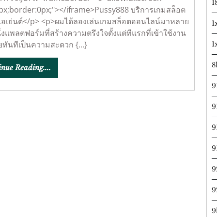
ชั่วโมง
1
 0px;border:0px;"></iframe>Pussy888 บริการเกมสล็อต
กา
เกม
ผ่านเอเย่นต์</p> <p>ผมได้ลองเล่นเกมสล็อตออนไลน์มาหลาย
1
รัน
แท้
่งแพลตฟอร์มที่สร้างความตรึงใจตั้งแต่ทีแรกที่เข้าใช้งาน
ตี
คุณภา
้โดยทันทีเป็นความสะดวก {...}
1
ความ
คัด
8
Continue
nue Reading....
มันส์
สรร
Reading....
Top
9
อย่าง
7
ดี
9
By
เดิม
9
Blake
พัน
Pussy888fun.tv
เหนือ
9
ฝาก
ระดับ
9
แรก
พรี
9
ของ
เมี่
วัน
ยม
9