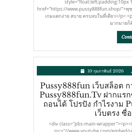
style="float:left;padding:10px
href="https://www.pussy888fun.shop/">พุซซี
เกมแตกง่าย สบาย ครบจบในที่เดียว</p> <p>เ
มากมายก็ค
Conti
1
10 กุมภาพันธ์ 2026
กุ
2
Pussy888fun เว็บสล็อต กา
Pussy888fun.tv ฝากแรกขอ
ถอนได้ โปรปัง กำไรงาม 
เว็บตรง ซื่
<div class="pbs-main-wrapper"><p><i
src="//www.youtube.com/embed/url