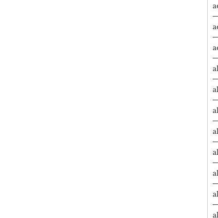
Pussy888fun
a
ตรวจ
สอบ
a
ได้
a
ทุก
a
เกม
เว็บ
a
ตรง
a
ซื่อสัตย์
a
16
กุมภา
a
69
a
a
a