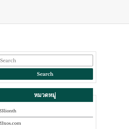
earch
Search
หมวดหมู่
888fun
23lionth
23xos.com