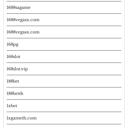
1
1688sagame
ล้าน
1688vegasx.com
บาท!
Top
1688vegasx.com
57
168pg
By
168slot
Anni
Pgsl
168slot.vip
9
188bet
SEP
24
188betth
1xbet
1xgameth.com