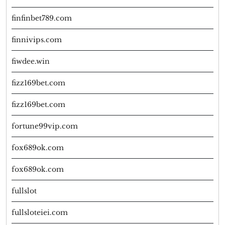
finfinbet789.com
finnivips.com
fiwdee.win
fizz169bet.com
fizz169bet.com
fortune99vip.com
fox689ok.com
fox689ok.com
fullslot
fullsloteiei.com