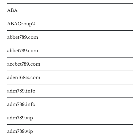
ABA
ABAGroup2
abbet789.com
abbet789.com
acebet789.com
aden168ss.com
adm789.info
adm789.info
adm789.vip
adm789.vip