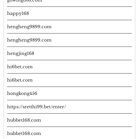
gowingo88.com
happy168
hengheng9899.com
hengheng9899.com
hengjing168
hi6bet.com
hi6bet.com
hongkong456
https://sretthi99.bet/enter/
hubbet168.com
hubbet168.com