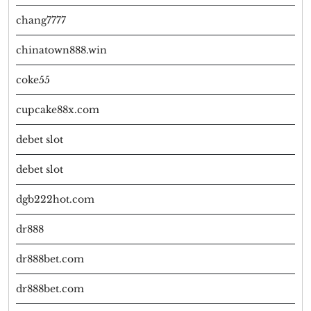
chang7777
chinatown888.win
coke55
cupcake88x.com
debet slot
debet slot
dgb222hot.com
dr888
dr888bet.com
dr888bet.com