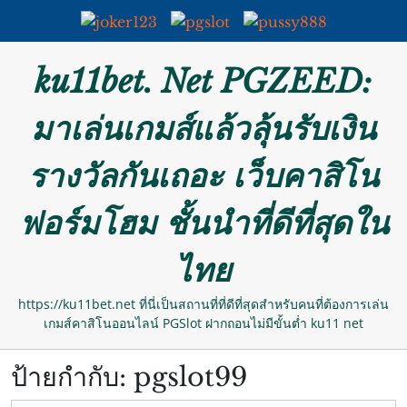
Skip
ku11bet. Net PGZEED:
to
content
มาเล่นเกมส์แล้วลุ้นรับเงิน
รางวัลกันเถอะ เว็บคาสิโน
ฟอร์มโฮม ชั้นนำที่ดีที่สุดใน
ไทย
https://ku11bet.net ที่นี่เป็นสถานที่ที่ดีที่สุดสำหรับคนที่ต้องการเล่น
เกมส์คาสิโนออนไลน์ PGSlot ฝากถอนไม่มีขั้นต่ำ ku11 net
ป้ายกำกับ:
pgslot99