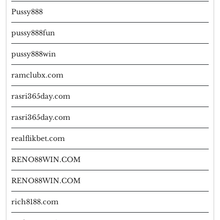
Pussy888
pussy888fun
pussy888win
ramclubx.com
rasri365day.com
rasri365day.com
realflikbet.com
RENO88WIN.COM
RENO88WIN.COM
rich8188.com