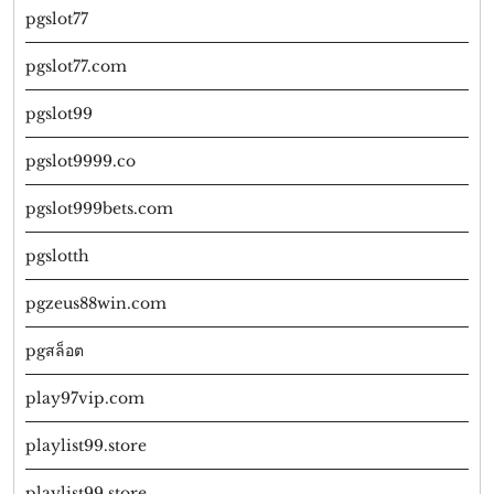
pgslot77
pgslot77.com
pgslot99
pgslot9999.co
pgslot999bets.com
pgslotth
pgzeus88win.com
pgสล็อต
play97vip.com
playlist99.store
playlist99.store