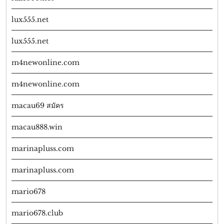
lux555.net
lux555.net
m4newonline.com
m4newonline.com
macau69 สมัคร
macau888.win
marinapluss.com
marinapluss.com
mario678
mario678.club