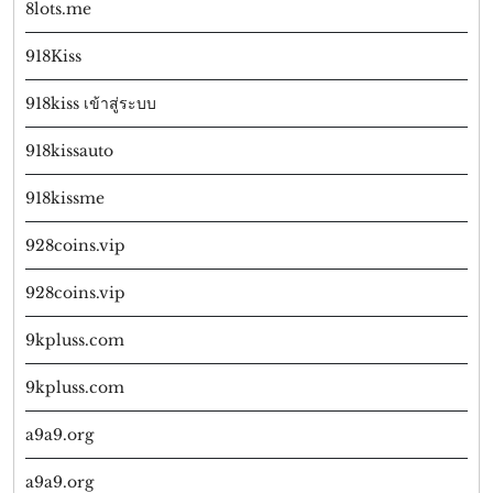
8lots.me
918Kiss
918kiss เข้าสู่ระบบ
918kissauto
918kissme
928coins.vip
928coins.vip
9kpluss.com
9kpluss.com
a9a9.org
a9a9.org