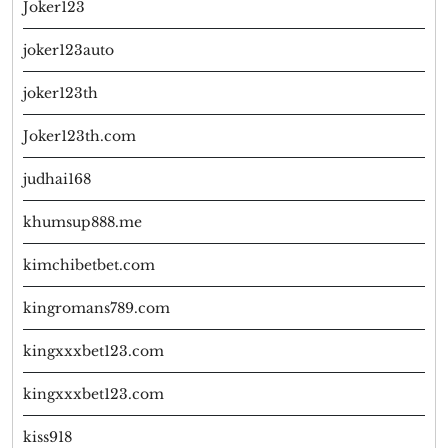
Joker123
joker123auto
joker123th
Joker123th.com
judhai168
khumsup888.me
kimchibetbet.com
kingromans789.com
kingxxxbet123.com
kingxxxbet123.com
kiss918