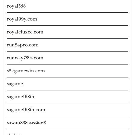
royal558
royal99y.com
royaleluxee.com
run24pro.com
runway789s.com
s2kgamewin.com
sagame
sagame168th
sagame168th.com
sawan888 เครดิตฟรี