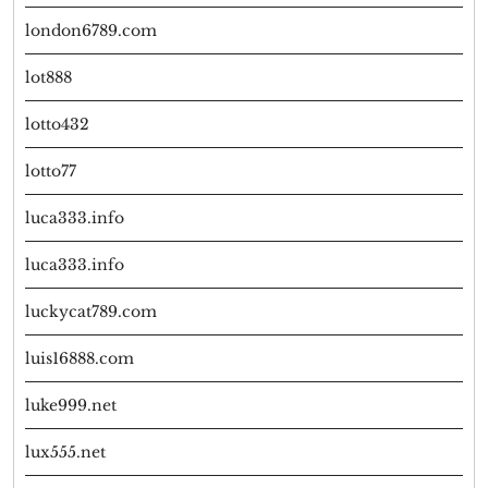
london6789.com
lot888
lotto432
lotto77
luca333.info
luca333.info
luckycat789.com
luis16888.com
luke999.net
lux555.net