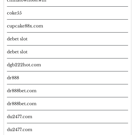
chinatown888.win
coke55
cupcake88x.com
debet slot
debet slot
dgb222hot.com
dr888
dr888bet.com
dr888bet.com
du2477.com
du2477.com