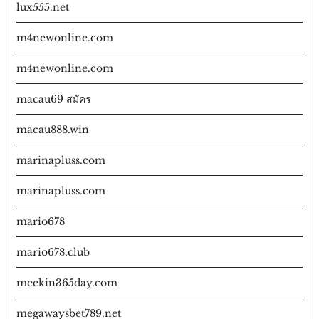
lux555.net
m4newonline.com
m4newonline.com
macau69 สมัคร
macau888.win
marinapluss.com
marinapluss.com
mario678
mario678.club
meekin365day.com
megawaysbet789.net