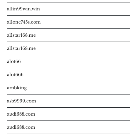
allin99win.win
allone745s.com
allstar168.me
allstar168.me
alot66
alot666
ambking
asb9999.com
audi688.com
audi688.com