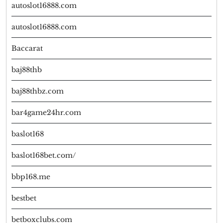
autoslot16888.com
autoslot16888.com
Baccarat
baj88thb
baj88thbz.com
bar4game24hr.com
baslot168
baslot168bet.com/
bbp168.me
bestbet
betboxclubs.com