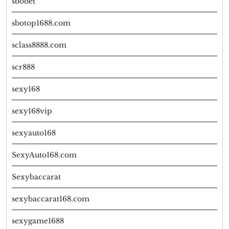
sbobet
sbotop1688.com
sclass8888.com
scr888
sexy168
sexy168vip
sexyauto168
SexyAuto168.com
Sexybaccarat
sexybaccarat168.com
sexygame1688