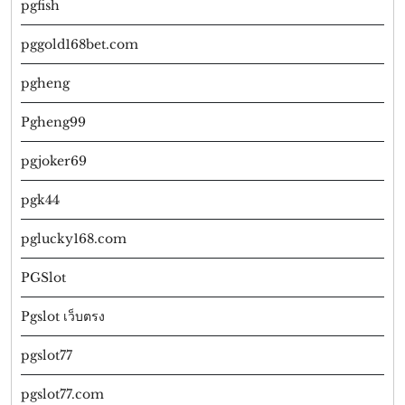
pgfish
pggold168bet.com
pgheng
Pgheng99
pgjoker69
pgk44
pglucky168.com
PGSlot
Pgslot เว็บตรง
pgslot77
pgslot77.com