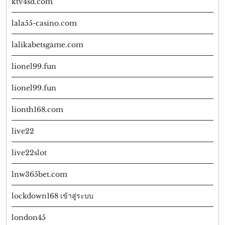
ktv4sd.com
lala55-casino.com
lalikabetsgame.com
lionel99.fun
lionel99.fun
lionth168.com
live22
live22slot
lnw365bet.com
lockdown168 เข้าสู่ระบบ
london45