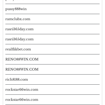
pussy888win
ramclubx.com
rasri365day.com
rasri365day.com
realflikbet.com
RENO88WIN.COM
RENO88WIN.COM
rich8188.com
rockstar66win.com
rockstar66win.com