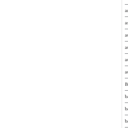
a
a
a
a
a
a
B
b
b
b