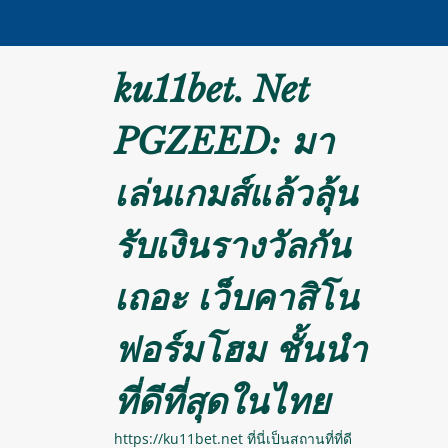
Skip
ku11bet. Net
to
content
PGZEED: มา
เล่นเกมส์แล้วลุ้น
รับเงินรางวัลกัน
เถอะ เว็บคาสิโน
ฟอร์มโฮม ชั้นนำ
ที่ดีที่สุดในไทย
https://ku11bet.net ที่นี่เป็นสถานที่ที่ดี