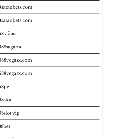
3satanbets.com
3satanbets.com
68 สล็อต
688sagame
688vegasx.com
688vegasx.com
68pg
68slot
68slot.vip
88bet