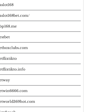
aslot168
aslot168bet.com/
bp168.me
estbet
etboxclubs.com
etflixtikto
etflixtikto.info
etway
etwin6666.com
etworld369hot.com