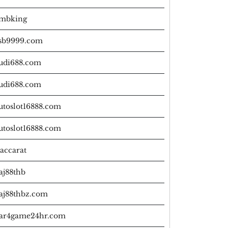
mbking
sb9999.com
udi688.com
udi688.com
utoslot16888.com
utoslot16888.com
accarat
aj88thb
aj88thbz.com
ar4game24hr.com