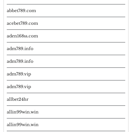
abbet789.com
acebet789.com
aden168ss.com
adm789.info
adm789.info
adm789.vip
adm789.vip
allbet24hr
allin99win.win
allin99win.win