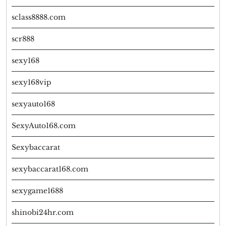
sclass8888.com
scr888
sexy168
sexy168vip
sexyauto168
SexyAuto168.com
Sexybaccarat
sexybaccarat168.com
sexygame1688
shinobi24hr.com