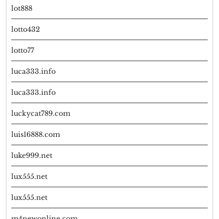
lot888
lotto432
lotto77
luca333.info
luca333.info
luckycat789.com
luis16888.com
luke999.net
lux555.net
lux555.net
m4newonline.com