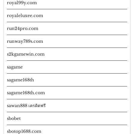
royal99y.com
royaleluxee.com
run24pro.com
runway789s.com
s2kgamewin.com
sagame
sagame168th
sagame168th.com
sawan888 เครดิตฟรี
sbobet
sbotop1688.com