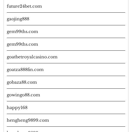
future24bet.com
gaojing888
gem99ths.com
gem99ths.com
goatbetroyalcasino.com
goatza888fin.com
gobaza88.com
gowingo88.com
happy168
hengheng9899.com