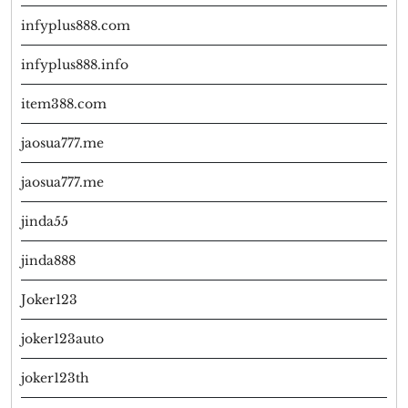
infyplus888.com
infyplus888.info
item388.com
jaosua777.me
jaosua777.me
jinda55
jinda888
Joker123
joker123auto
joker123th