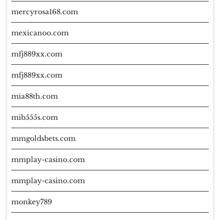
mercyrosa168.com
mexicanoo.com
mfj889xx.com
mfj889xx.com
mia88th.com
mib555s.com
mmgoldsbets.com
mmplay-casino.com
mmplay-casino.com
monkey789