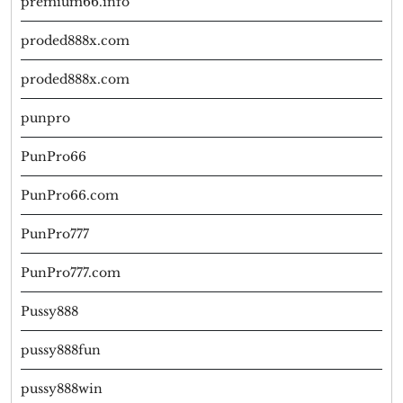
premium66.info
proded888x.com
proded888x.com
punpro
PunPro66
PunPro66.com
PunPro777
PunPro777.com
Pussy888
pussy888fun
pussy888win