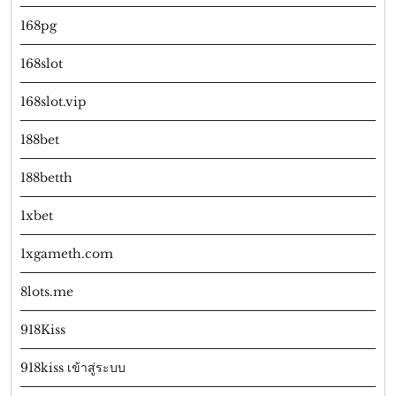
168pg
168slot
168slot.vip
188bet
188betth
1xbet
1xgameth.com
8lots.me
918Kiss
918kiss เข้าสู่ระบบ