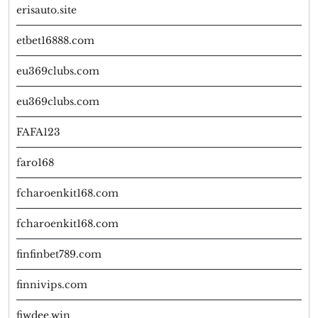
erisauto.site
etbet16888.com
eu369clubs.com
eu369clubs.com
FAFA123
faro168
fcharoenkit168.com
fcharoenkit168.com
finfinbet789.com
finnivips.com
fiwdee.win