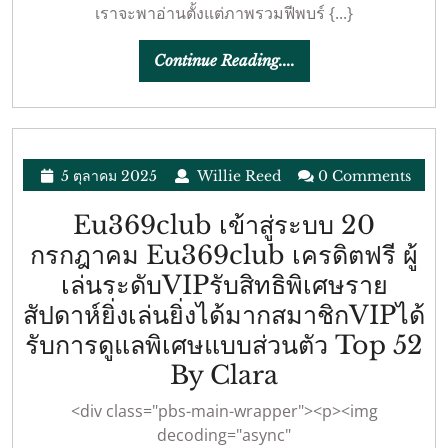
เราจะพาอ่านตั้งแต่ภาพรวมฟีพบร์ {...}
ให้
ลุ้น
Continue
Continue Reading....
แทบ
Reading....
ทุก
วัน
ของ
5
Willie
5 ตุลาคม 2025
Willie Reed
0 Comments
ตุลาคม
Reed
รางวัล
2025
Eu369club เข้าสู่ระบบ 20
มี
กรกฎาคม Eu369club เครดิตฟรี ผู้
จริง
เล่นระดับVIPรับสิทธิพิเศษราย
ทุก
สัปดาห์ยิ่งเล่นยิ่งได้มากสมาชิกVIPได้
ครั้ง
รับการดูแลพิเศษแบบส่วนตัว Top 52
เหมาะ
Eu369club
By Clara
กับ
เข้า
คน
<div class="pbs-main-wrapper"><p><img
สู่
decoding="async"
ชอบ