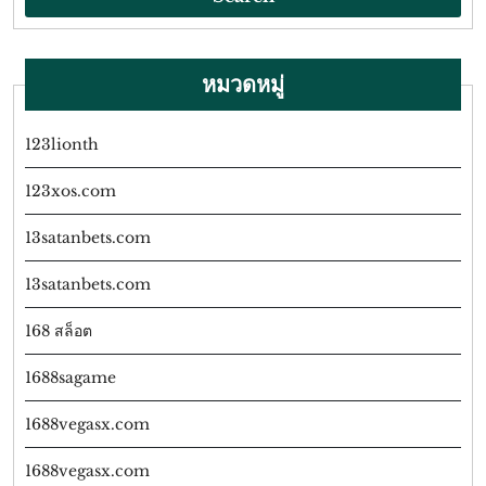
ยิ่ง
ได้
มาก
หมวดหมู่
สมาชิกVIPได้
รับ
123lionth
การ
123xos.com
ดูแล
13satanbets.com
พิเศษ
แบบ
13satanbets.com
ส่วน
168 สล็อต
ตัว
Top
1688sagame
52
1688vegasx.com
By
Clara
1688vegasx.com