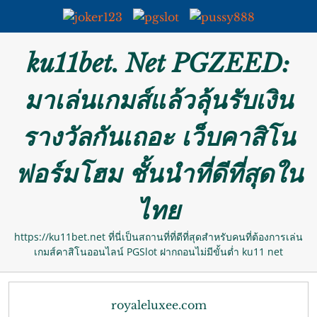
Skip
ku11bet. Net PGZEED:
to
content
มาเล่นเกมส์แล้วลุ้นรับเงิน
รางวัลกันเถอะ เว็บคาสิโน
ฟอร์มโฮม ชั้นนำที่ดีที่สุดใน
ไทย
https://ku11bet.net ที่นี่เป็นสถานที่ที่ดีที่สุดสำหรับคนที่ต้องการเล่น
เกมส์คาสิโนออนไลน์ PGSlot ฝากถอนไม่มีขั้นต่ำ ku11 net
royaleluxee.com