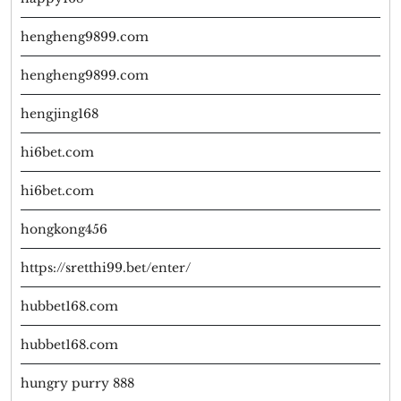
hengheng9899.com
hengheng9899.com
hengjing168
hi6bet.com
hi6bet.com
hongkong456
https://sretthi99.bet/enter/
hubbet168.com
hubbet168.com
hungry purry 888