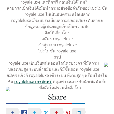
royaleluxe เครดิตฟรี ถอนเงินได้ไหม?
สามารถเบิกเงินได้เมื่อทำตามอย่างข้อจำกัดของโปรโมชั่น
royaleluxe ไม่เป็นอันตรายหรือเปล่า?
royaleluxe มีระบบระเบียบความปลอดภัยระดับสากล
ข้อมูลของผู้เล่นจะถูกเก็บเป็นความลับ
ลิงก์ที่เกี่ยวโยง
สมัคร royaleluxe
เข้าสู่ระบบ royaleluxe
โปรโมชั่น royaleluxe
สรุป
royaleluxe เป็นเว็บพนันออนไลน์ครบวงจร ที่มีความ
ปลอดภัยสูง ระบบล้ำสมัย และก็มีขั้นตอน royaleluxe
สมัคร แล้วก็ royaleluxe เข้าระบบ ที่ง่ายสุดๆ พร้อมโปรโม
ชั่น
royaleluxe เครดิตฟรี
ที่คุ้มค่า เหมาะกับนักเดิมพันอีก
ทั้งมือใหม่รวมทั้งมือโปร
Share