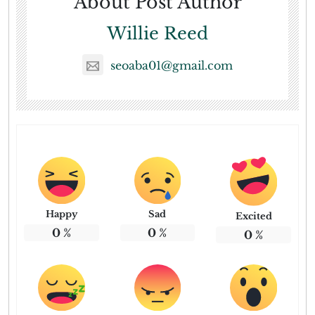
About Post Author
Willie Reed
seoaba01@gmail.com
Happy
Sad
Excited
0
%
0
%
0
%