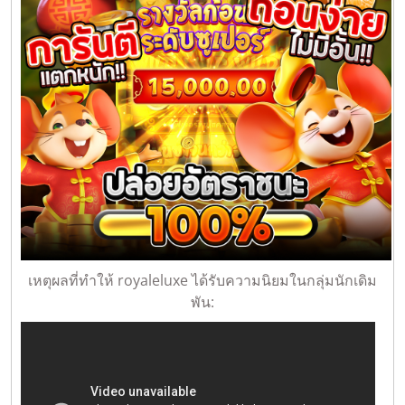
เหตุผลที่ทำให้ royaleluxe ได้รับความนิยมในกลุ่มนักเดิม
พัน: