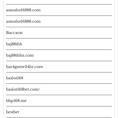
autoslot16888.com
autoslot16888.com
Baccarat
baj88thb
baj88thbz.com
bar4game24hr.com
baslot168
baslot168bet.com/
bbp168.me
bestbet