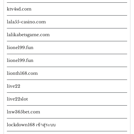
ktv4sd.com
lala55-casino.com
lalikabetsgame.com
lionel99.fun
lionel99.fun
lionth168.com
live22
live22slot
lnw365bet.com
lockdown168 เข้าสู่ระบบ