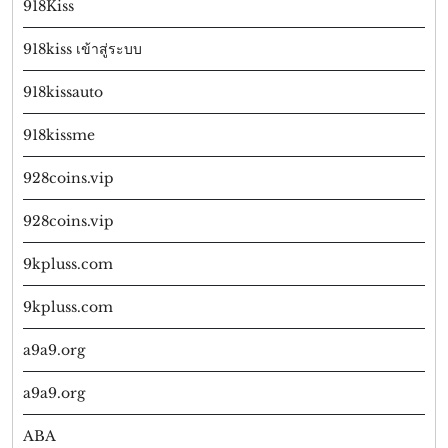
918Kiss
918kiss เข้าสู่ระบบ
918kissauto
918kissme
928coins.vip
928coins.vip
9kpluss.com
9kpluss.com
a9a9.org
a9a9.org
ABA