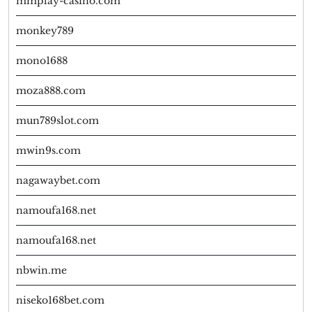
mmplay-casino.com
monkey789
mono1688
moza888.com
mun789slot.com
mwin9s.com
nagawaybet.com
namoufa168.net
namoufa168.net
nbwin.me
niseko168bet.com