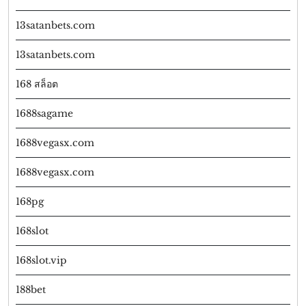
13satanbets.com
13satanbets.com
168 สล็อต
1688sagame
1688vegasx.com
1688vegasx.com
168pg
168slot
168slot.vip
188bet