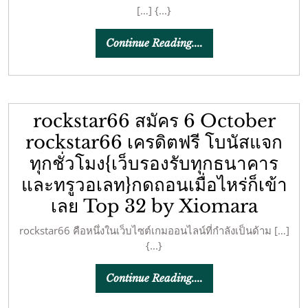
[…] {...}
Continue
Continue Reading....
Reading....
rockstar66 สมัคร 6 October
rockstar66 เครดิตฟรี โบนัสแจก
ทุกชั่วโมง{เว็บรองรับทุกธนาคาร
และทรูวอเลท}กดถอนเมื่อไหร่ก็เข้า
เลย Top 32 by Xiomara
rockstar66 คือหนึ่งในเว็บไซต์เกมออนไลน์ที่กำลังเป็นด้าม […]
{...}
Continue
Continue Reading....
Reading....