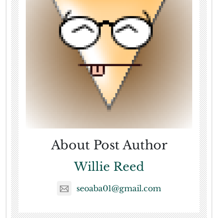
About Post Author
Willie Reed
seoaba01@gmail.com