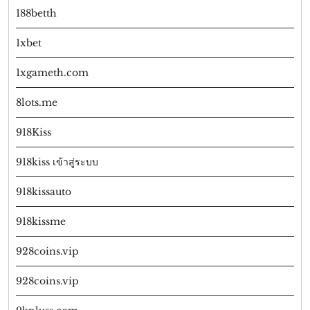
188betth
1xbet
1xgameth.com
8lots.me
918Kiss
918kiss เข้าสู่ระบบ
918kissauto
918kissme
928coins.vip
928coins.vip