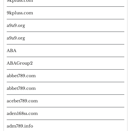
9kpluss.com
9kpluss.com
a9a9.org
a9a9.org
ABA
ABAGroup2
abbet789.com
abbet789.com
acebet789.com
aden168ss.com
adm789.info