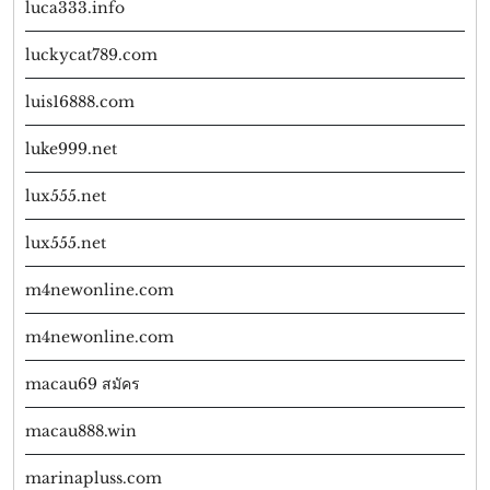
luca333.info
luckycat789.com
luis16888.com
luke999.net
lux555.net
lux555.net
m4newonline.com
m4newonline.com
macau69 สมัคร
macau888.win
marinapluss.com