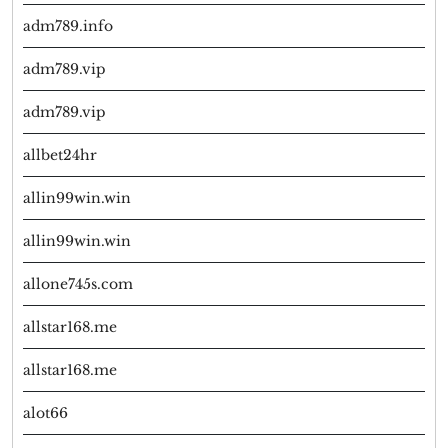
adm789.info
adm789.vip
adm789.vip
allbet24hr
allin99win.win
allin99win.win
allone745s.com
allstar168.me
allstar168.me
alot66