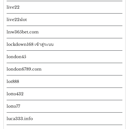
live22
live22slot
lnw365bet.com
lockdown168 เข้าสู่ระบบ
london45
london6789.com
lot888
lotto432
lotto77
luca333.info