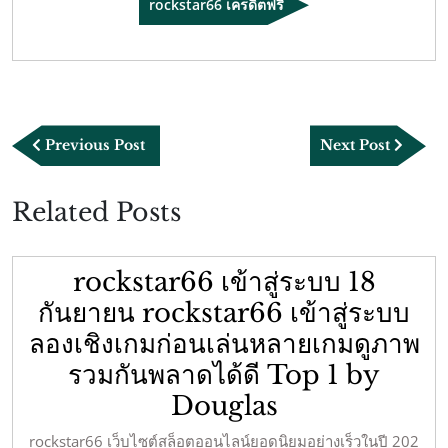
rockstar66 เครดิตฟรี
แนะแนว
Previous
Next
Previous Post
Next Post
เรื่อง
Post
Post
Related Posts
rockstar66 เข้าสู่ระบบ 18
กันยายน rockstar66 เข้าสู่ระบบ
ลองเชิงเกมก่อนเล่นหลายเกมดูภาพ
รวมกันพลาดได้ดี Top 1 by
Douglas
rockstar66 เว็บไซต์สล็อตออนไลน์ยอดนิยมอย่างเร็วในปี 202