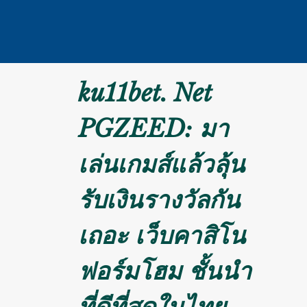
Skip
ku11bet. Net
to
content
PGZEED: มา
เล่นเกมส์แล้วลุ้น
รับเงินรางวัลกัน
เถอะ เว็บคาสิโน
ฟอร์มโฮม ชั้นนำ
ที่ดีที่สุดในไทย