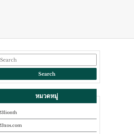
earch
Search
หมวดหมู่
23lionth
23xos.com