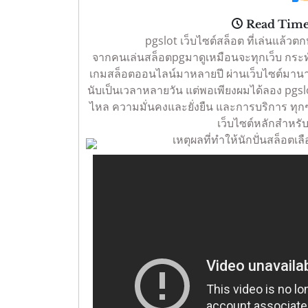
Read Time
pgslot เว็บไซต์สล็อต ที่เล่นแล้วต
จากคนเล่นสล็อตpgมาดูเหมือนจะทุกเว็บ กระทั่ง
เกมสล็อตออนไลน์มาหลายปี ผ่านเว็บไซต์มานานัป
นับเป็นเวลาหลายวัน แต่พอเพียงผมได้ลอง pgsl
ไหล ความมั่นคงและยั่งยืน และการบริการ ทุกๆส
เว็บไซต์หลักสำหรับเ
เหตุผลที่ทำให้นักปั่นสล็อตเล