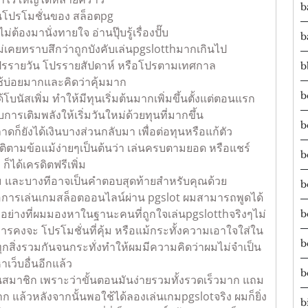
b
ในโปรโมชั่นของ สล็อตpg
่ต้องมานั่งทายใจ อ่านปุ๊บรู้เรื่องปั๊บ
b
 ไม่เคยทราบสึกว่าถูกบังคับเล่นpgslotthมากเกินไป
นโปรรายวัน โปรรายสัปดาห์ หรือโปรตามเทศกาล
b
ช้บ่อยมากและคิดว่าคุ้มมาก
b
โบนัสเพิ่ม ทำให้มีทุนเริ่มต้นมากเพิ่มขึ้นตั้งแต่ตอนแรก
ารเติมพลังให้เริ่มวันใหม่ด้วยทุนที่มากขึ้น
b
ดก็ยังได้เงินบางส่วนกลับมา เพื่อต่อทุนหรือแก้ตัว
ิตามข้อแม้ง่ายๆเป็นต้นว่า เล่นครบตามยอด หรือแชร์
b
ก็ได้เครดิตฟรีเพิ่ม
บผม และบางทีอาจเป็นคำตอบสุดท้ายสำหรับคุณด้วย
b
่อการเล่นเกมสล็อตออนไลน์ผ่าน pgslot ผมสามารถพูดได้
ุกอย่างที่ผมมองหาในฐานะคนที่ถูกใจเล่นpgslotthจริงๆไม่
b
การคงจะ โปรโมชั่นที่คุ้ม หรือแม้กระทั้งความเอาใจใส่ใน
b
ทุกสิ่งรวมกันจนกระทั่งทำให้ผมมีความคิดว่าผมไม่จำเป็น
าเว็บอื่นอีกแล้ว
b
รเป็นสมาชิก เพราะว่าขั้นตอนมันง่ายรวมทั้งรวดเร็วมาก แถม
าก แล้วหลังจากนั้นพอใช้ได้ลองเล่นเกมpgslotจริง ผมก็ยิ่ง
b