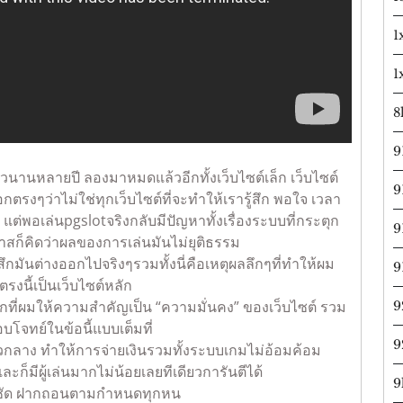
1
1
8
9
วนานหลายปี ลองมาหมดแล้วอีกทั้งเว็บไซต์เล็ก เว็บไซต์
9
อกตรงๆว่าไม่ใช่ทุกเว็บไซต์ที่จะทำให้เรารู้สึก พอใจ เวลา
ต่พอเล่นpgslotจริงกลับมีปัญหาทั้งเรื่องระบบที่กระตุก
9
ก็คิดว่าผลของการเล่นมันไม่ยุติธรรม
ึกมันต่างออกไปจริงๆรวมทั้งนี่คือเหตุผลลึกๆที่ทำให้ผม
9
ตรงนี้เป็นเว็บไซต์หลัก
แรกที่ผมให้ความสำคัญเป็น “ความมั่นคง” ของเว็บไซต์ รวม
9
อบโจทย์ในข้อนี้แบบเต็มที่
9
ตัวกลาง ทำให้การจ่ายเงินรวมทั้งระบบเกมไม่อ้อมค้อม
ละก็มีผู้เล่นมากไม่น้อยเลยทีเดียวการันตีได้
9
่ชัด ฝากถอนตามกำหนดทุกหน