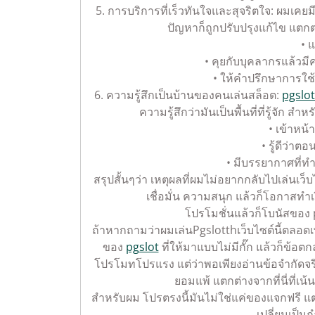
5. การบริการที่เร็วทันใจและสุจริตใจ: ผมเคยมีป
ปัญหาก็ถูกปรับปรุงแก้ไข แตก
• 
• คุยกับบุคลากรแล้วมีค
• ให้คำปรึกษาการใช้
6. ความรู้สึกเป็นบ้านของคนเล่นสล็อต:
pgslot
ความรู้สึกว่ามันเป็นพื้นที่ที่รู้จัก
• เข้าหน้า
• รู้ดีว่า
• มีบรรยากาศที่ทำ
สรุปสั้นๆว่า เหตุผลที่ผมไม่อยากกลับไปเล่นเว็
เชื่อมั่น ความสนุก แล้วก็โอกาสทำเงิ
โปรโมชั่นแล้วก็โบนัสของ p
ถ้าหากถามว่าผมเล่นPgslotthเว็บไซต์นี้ตลอด
ของ
pgslot
ที่ให้มาแบบไม่มีกั๊ก แล้วก็ข้อต
โปรโมทโปรแรง แต่ว่าพอเพียงอ่านข้อจำกัดจร
ยอมแพ้ แตกต่างจากที่นี่ที่เน้
สำหรับผม โปรตรงนี้มันไม่ใช่แค่ของแจกฟรี แต่ว่
เปลี่ยนเป็