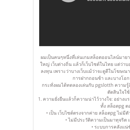
ผมเป็นคนๆหนึ่งที่เล่นเกมสล็อตออนไลน์มายา
ใหญ่ เว็บต่างถิ่น แล้วก็เว็บไซต์ในไทย แต่ว่าบ
ลงทุน เพราะว่าบางเว็บแม้ว่าจะดูดีในโฆษณา แ
การฝากถอนช้า และบางโอกาส
กระทั่งผมได้ทดลองเล่นกับ pgslotth ความรู้ส
ตัดสินใจใช้
1. ความยั่งยืนแล้วก็ความน่าไว้วางใจ: อย่าง
ทั้ง สล็อตpg ต
• เป็น เว็บไซต์ตรงจากค่าย สล็อตpg ไม่มี
• ไม่มีประวัติความเป็นมาทุจริต แ
• ระบบการคลังแน