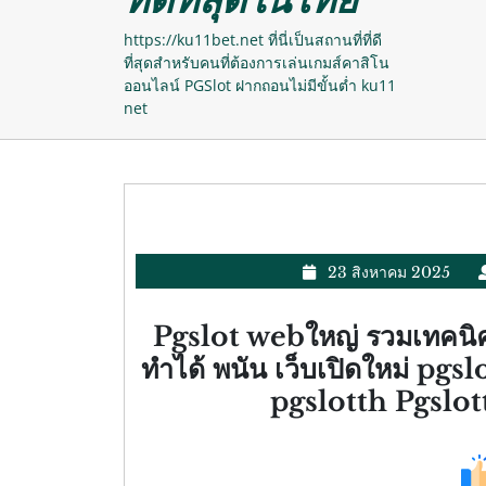
https://ku11bet.net ที่นี่เป็นสถานที่ที่ดี
ที่สุดสำหรับคนที่ต้องการเล่นเกมส์คาสิโน
ออนไลน์ PGSlot ฝากถอนไม่มีขั้นต่ำ ku11
net
23
23 สิงหาคม 2025
สิ
20
Pgslot webใหญ่ รวมเทคนิคเ
ทำได้ พนัน เว็บเปิดใหม่ pg
pgslotth Pgslot