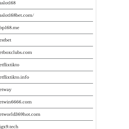
aslot168
aslot168bet.com/
bp168.me
estbet
etboxclubs.com
etflixtikto
etflixtikto.info
etway
etwin6666.com
etworld369hot.com
igx9.tech