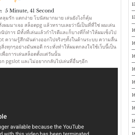
1
:
5 Minute, 41 Second
1
กหลุมรัก แตกง่าย โบนัสมากมาย เล่นยังไงก็คุ้ม
ผมมาเจอ สล็อตpg แล้วทราบเลยว่านี่เป็นที่ที่ใช่ ผมเล่น
1
การ มีทั้งที่เล่นแล้วกำไรดีและก็บางที่ก็ทำให้ผมเซ็งไป
ot ความรู้สึกมันต่างออกไปจริงๆทั้งในด้านระบบ ความลื่น
1
ิ่งทุกๆอย่างมันพอดี กระทั่งทำให้ผมตกลงใจใช้เว็บนี้เป็น
พื่อการเล่นสล็อตตั้งแต่วันนั้น
1
ือก pgslot และไม่อยากกลับไปเล่นที่อื่นๆอีก
1
1
1
1
1
1