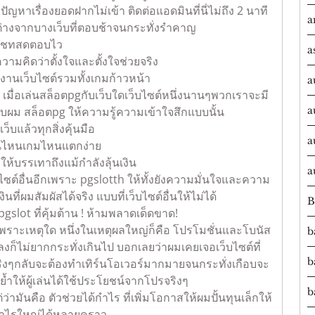
ัญหาเรื่องยอดฝากไม่เข้า ติดต่อแอดมินที่นี่ไม่ถึง 2 นาที
a
ต่างจากบางเว็บที่ตอบช้าจนกระทั่งรำคาญ
แชทสดตอบไว
a
วามคิดว่าตั้งใจและตั้งใจช่วยจริง
งานเว็บไซต์รวมทั้งเกมก้าวหน้า
a
เมื่อเล่นสล็อตpgกับเว็บใดเว็บไซต์หนึ่งนานๆพวกเราจะมี
 สำหรับผม สล็อตpg ให้ความรู้ความเข้าใจสึกแบบนั้น
a
เว็บแล้วทุกสิ่งคุ้นมือ
a
ตอนไหนเกมไหนแตกง่าย
ให้บรรเทาถึงแม้กำลังลุ้นเงิน
a
บไซต์อื่นอีกเพราะ pgslotth ให้ทั้งยังความมั่นใจและความ
นที่ผมสัมผัสได้จริง แบบที่เว็บไซต์อื่นให้ไม่ได้
B
gslot ที่คุ้มต้าน ! ห้ามพลาดเด็ดขาด!
เพราะเหตุใด หนึ่งในเหตุผลใหญ่ก็คือ โปรโมชั่นและโบนัส
b
กลงก็ไม่ยากกระทั่งเกินไป บอกเลยว่าผมเคยเจอเว็บไซต์ที่
b
ิงๆกลับจะต้องทำเทิร์นโอเวอร์มากมายจนกระทั่งเกือบจะ
นย้ำให้ผู้เล่นได้ใช้ประโยชน์จากโปรจริงๆ
b
ามันคือ ตัวช่วยได้กำไร ที่เพิ่มโอกาสให้ผมปั้นทุนเล็กให้
นกำไรใหญ่ได้หลายคราว