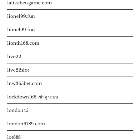
lalikabetsgame.com
lionel99.fun
lionel99.fun
lionth168.com
live22
live22slot
lnw365bet.com
lockdown168 เข้าสู่ระบบ
london45
london6789.com
lot888