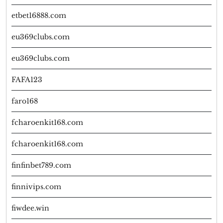
etbet16888.com
eu369clubs.com
eu369clubs.com
FAFA123
faro168
fcharoenkit168.com
fcharoenkit168.com
finfinbet789.com
finnivips.com
fiwdee.win