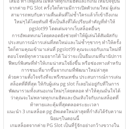
เสมอ ทำให้ผู้เล่นไม่พลาดทุกเกมฮิตและก็เกมใหม่ปัจจุบัน
จากค่าย PG Slot ครั้งใดก็ตามมีการเปิดตัวเกมใหม่ ผู้เล่น
สามารถพบกับความตื่นเต้นที่ไม่ซ้ำใครแล้วก็เข้าถึงเกม
ใหม่ๆได้โดยทันที ซึ่งเป็นสิ่งที่ได้เปรียบสำคัญที่ทำให้
pgslot99 โดดเด่นจากเว็บสล็อตอื่นๆ
การอัพเดทเกมโดยตลอดยังช่วยทำให้ผู้เล่นได้สัมผัสกับ
ประสบการณ์การเล่นที่สดใหม่และไม่ซ้ำๆซากๆ ทำให้ครั้ง
ใดก็ตามคุณเข้ามาเล่นที่ pgslot99 คุณจะเจอกับเกมใหม่ที่
ตอบโจทย์ทุกความอยากได้ ไม่ว่าจะเป็นธีมเกมที่นานัปการ
ฟีพบร์พิเศษที่ทำให้เกมน่าสนใจยิ่งขึ้น หรือช่องทางสำหรับ
การชนะที่มากขึ้นจากเกมที่พัฒนาใหม่ล่าสุด
ด้วยความตั้งใจจริงที่จะพรีเซนเทชั่น ประสบการณ์การเล่น
สล็อตที่ดีที่สุด ให้กับผู้เล่น pg slot ก็เลยไม่อยู่กับที่ในการ
พัฒนารวมทั้งเสนอเกมใหม่ๆโดยตลอด ทำให้คุณมั่นใจได้
ว่าคุณจะไม่พลาดทุกเกมฮิตและบันเทิงใจกับเกมสล็อตที่
ท้าทายและคุ้มที่สุดตลอดระยะเวลา
แนะนำ 3 เกมสล็อต pg อัพเดตใหม่ล่าสุดที่กำลังได้รับความ
นิยมๆในตอนนี้
เกมสล็อตจากค่าย PG Slot เป็นที่รู้จักอย่างกว้างขวางใน