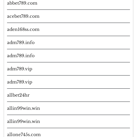
abbet789.com
acebet789.com
aden168ss.com
adm789.info
adm789.info
adm789.vip
adm789.vip
allbet24hr
allin99win.win
allin99win.win
allone745s.com