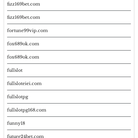
fizz169bet.com
fizz169bet.com
fortune99vip.com
fox689ok.com
fox689ok.com
fullslot
fullsloteiei.com
fullslotpg
fullslotpg168.com
funny18
future24bet.com