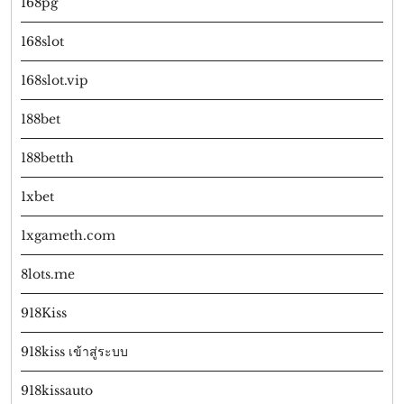
168pg
168slot
168slot.vip
188bet
188betth
1xbet
1xgameth.com
8lots.me
918Kiss
918kiss เข้าสู่ระบบ
918kissauto