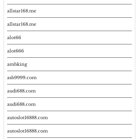
allstar168.me
allstar168.me
alot66
alot666
ambking
asb9999.com
audi688.com
audi688.com
autoslot16888.com
autoslot16888.com