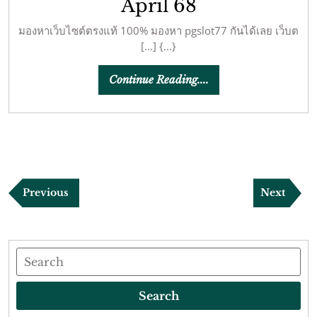
April 68
มองหาเว็บไซต์ตรงแท้ 100% มองหา pgslot77 กันได้เลย เว็บต
[…] {...}
Continue
Continue Reading....
Reading....
แนะแนว
Previous
Next
Previous
Next
เรื่อง
Post
Post
Search
Search