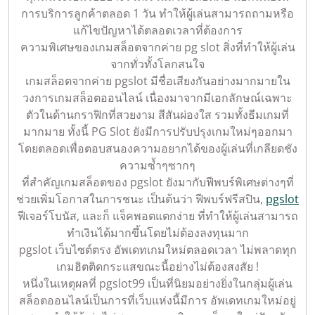
การบริการลูกค้าตลอด 1 วัน ทำให้ผู้เล่นสามารถถามหรือ
แก้ไขปัญหาได้ตลอดเวลาที่ต้องการ
ความพิเศษของเกมสล็อตจากค่าย pg slot สิ่งที่ทำให้ผู้เล่น
จากทั่วทั้งโลกสนใจ
เกมสล็อตจากค่าย pgslot มีชื่อเสียงกันอย่างมากมายใน
วงการเกมสล็อตออนไลน์ เนื่องมาจากมีเอกลักษณ์เฉพาะ
ตัวในด้านกราฟิกที่สวยงาม สีสันผ่องใส รวมทั้งธีมเกมที่
มากมาย ทั้งนี้ PG Slot ยังมีการปรับปรุงเกมใหม่ๆออกมา
โดยตลอดเพื่อตอบสนองความอยากได้ของผู้เล่นที่เกลียดชัง
ความซ้ำๆซากๆ
ที่สำคัญเกมสล็อตของ pgslot ยังมากับฟีพบร์พิเศษต่างๆที่
ช่วยเพิ่มโอกาสในการชนะ เป็นต้นว่า ฟีพบร์ฟรีสปิน,
pgslot
ฟีเจอร์โบนัส, และก็ แจ็คพอตแตกง่าย ที่ทำให้ผู้เล่นสามารถ
ทำเงินได้มากขึ้นโดยไม่ต้องลงทุนมาก
pgslot เว็บไซต์ตรง อัพเดทเกมใหม่ตลอดเวลา ไม่พลาดทุก
เกมฮิตติดกระแสขณะนี้อย่างไม่ต้องสงสัย !
หนึ่งในเหตุผลที่ pgslot99 เป็นที่นิยมอย่างยิ่งในกลุ่มผู้เล่น
สล็อตออนไลน์เป็นการที่เว็บแห่งนี้มีการ อัพเดทเกมใหม่อยู่