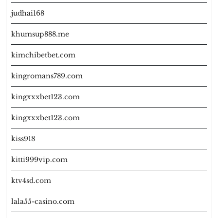
judhai168
khumsup888.me
kimchibetbet.com
kingromans789.com
kingxxxbet123.com
kingxxxbet123.com
kiss918
kitti999vip.com
ktv4sd.com
lala55-casino.com