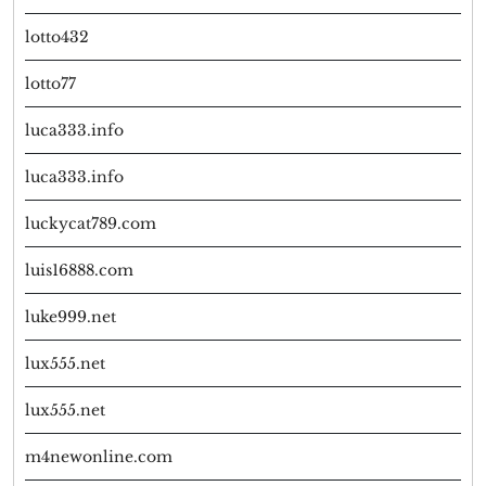
lotto432
lotto77
luca333.info
luca333.info
luckycat789.com
luis16888.com
luke999.net
lux555.net
lux555.net
m4newonline.com