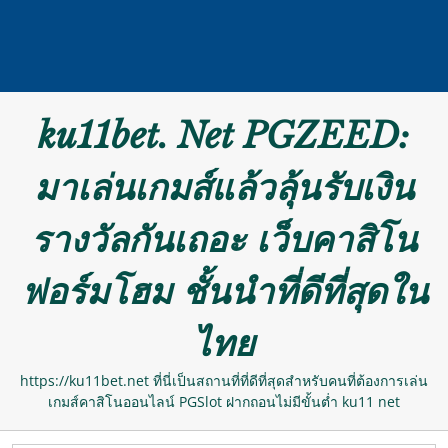
Skip
ku11bet. Net PGZEED:
to
content
มาเล่นเกมส์แล้วลุ้นรับเงิน
รางวัลกันเถอะ เว็บคาสิโน
ฟอร์มโฮม ชั้นนำที่ดีที่สุดใน
ไทย
https://ku11bet.net ที่นี่เป็นสถานที่ที่ดีที่สุดสำหรับคนที่ต้องการเล่น
เกมส์คาสิโนออนไลน์ PGSlot ฝากถอนไม่มีขั้นต่ำ ku11 net