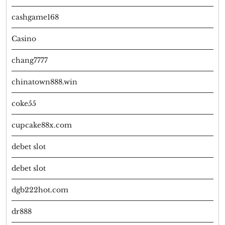
cashgame168
Casino
chang7777
chinatown888.win
coke55
cupcake88x.com
debet slot
debet slot
dgb222hot.com
dr888