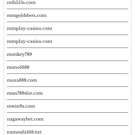
mib555s.com
mmgoldsbets.com
mmplay-casino.com
mmplay-casino.com
monkey789
mono1688
moza888.com
mun789slot.com
mwin9s.com
nagawaybet.com
namoufa168.net