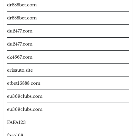
dr888bet.com
dr888bet.com
du2477.com
du2477.com
ek4567.com
erisauto.site
etbet16888.com
eu369clubs.com
eu369clubs.com
FAFA123
faro168