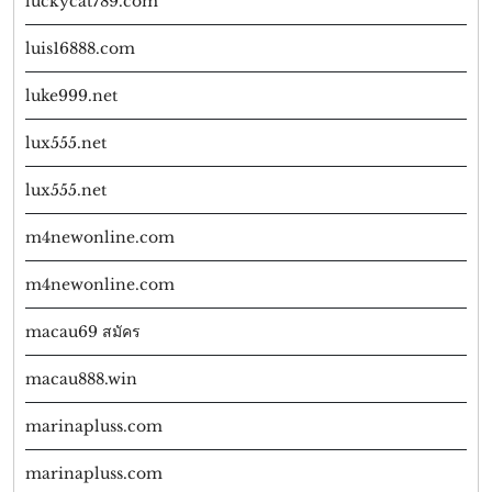
luckycat789.com
luis16888.com
luke999.net
lux555.net
lux555.net
m4newonline.com
m4newonline.com
macau69 สมัคร
macau888.win
marinapluss.com
marinapluss.com