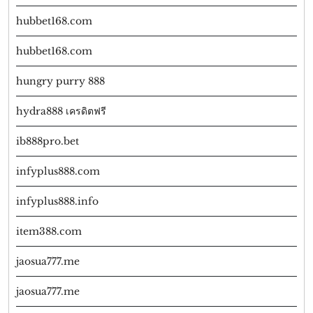
hubbet168.com
hubbet168.com
hungry purry 888
hydra888 เครดิตฟรี
ib888pro.bet
infyplus888.com
infyplus888.info
item388.com
jaosua777.me
jaosua777.me