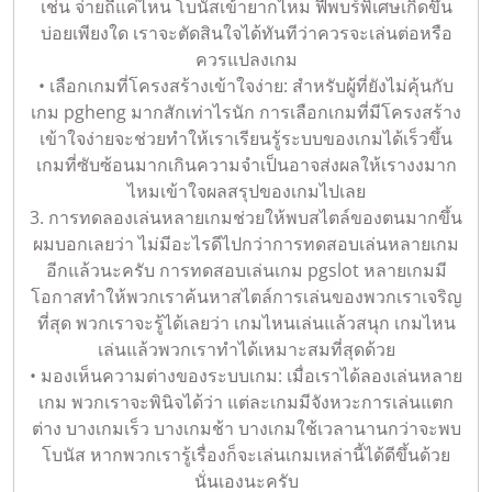
เช่น จ่ายถี่แค่ไหน โบนัสเข้ายากไหม ฟีพบร์พิเศษเกิดขึ้น
บ่อยเพียงใด เราจะตัดสินใจได้ทันทีว่าควรจะเล่นต่อหรือ
ควรแปลงเกม
• เลือกเกมที่โครงสร้างเข้าใจง่าย: สำหรับผู้ที่ยังไม่คุ้นกับ
เกม pgheng มากสักเท่าไรนัก การเลือกเกมที่มีโครงสร้าง
เข้าใจง่ายจะช่วยทำให้เราเรียนรู้ระบบของเกมได้เร็วขึ้น
เกมที่ซับซ้อนมากเกินความจำเป็นอาจส่งผลให้เรางงมาก
ไหมเข้าใจผลสรุปของเกมไปเลย
3. การทดลองเล่นหลายเกมช่วยให้พบสไตล์ของตนมากขึ้น
ผมบอกเลยว่า ไม่มีอะไรดีไปกว่าการทดสอบเล่นหลายเกม
อีกแล้วนะครับ การทดสอบเล่นเกม pgslot หลายเกมมี
โอกาสทำให้พวกเราค้นหาสไตล์การเล่นของพวกเราเจริญ
ที่สุด พวกเราจะรู้ได้เลยว่า เกมไหนเล่นแล้วสนุก เกมไหน
เล่นแล้วพวกเราทำได้เหมาะสมที่สุดด้วย
• มองเห็นความต่างของระบบเกม: เมื่อเราได้ลองเล่นหลาย
เกม พวกเราจะพินิจได้ว่า แต่ละเกมมีจังหวะการเล่นแตก
ต่าง บางเกมเร็ว บางเกมช้า บางเกมใช้เวลานานกว่าจะพบ
โบนัส หากพวกเรารู้เรื่องก็จะเล่นเกมเหล่านี้ได้ดีขึ้นด้วย
นั่นเองนะครับ