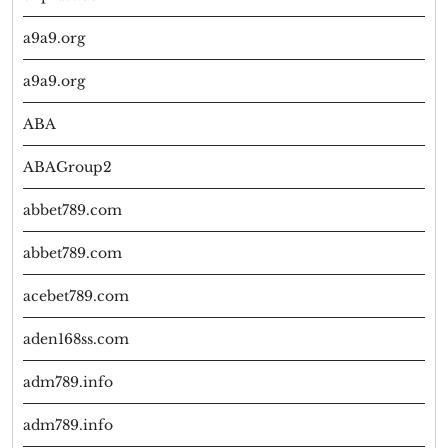
a9a9.org
a9a9.org
ABA
ABAGroup2
abbet789.com
abbet789.com
acebet789.com
aden168ss.com
adm789.info
adm789.info