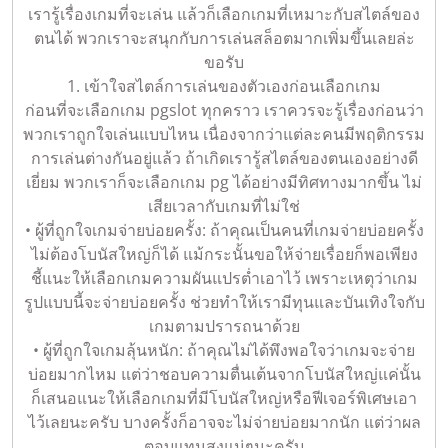
เรารู้เรื่องเกมที่จะเล่น แล้วก็เลือกเกมที่เหมาะกับสไตล์ของ
ตนได้ พวกเราจะสนุกกับการเล่นสล็อตมากเพิ่มขึ้นเลยล่ะ
ขอรับ
1. เข้าใจสไตล์การเล่นของตัวเองก่อนเลือกเกม
ก่อนที่จะเลือกเกม pgslot ทุกคราว เราควรจะรู้เรื่องก่อนว่า
พวกเราถูกใจเล่นแบบไหน เนื่องจากว่าแต่ละคนมีพฤติกรรม
การเล่นต่างกันอยู่แล้ว ถ้าเกิดเรารู้สไตล์ของตนเองอย่างดี
เยี่ยม พวกเราก็จะเลือกเกม pg ได้อย่างมีทิศทางมากขึ้น ไม่
เสียเวลากับเกมที่ไม่ใช่
• ผู้ที่ถูกใจเกมจ่ายบ่อยครั้ง: ถ้าคุณเป็นคนที่เกมจ่ายบ่อยครั้ง
ไม่ต้องโบนัสใหญ่ก็ได้ แม้กระนั้นขอให้จ่ายเรื่อยก็พอเพียง
ชี้แนะให้เลือกเกมความผันแปรต่ำเอาไว้ เพราะเหตุว่าเกม
รูปแบบนี้จะจ่ายบ่อยครั้ง ช่วยทำให้เรามีทุนและบันเทิงใจกับ
เกมตามปรารถนาด้วย
• ผู้ที่ถูกใจเกมลุ้นหนัก: ถ้าคุณไม่ได้พึงพอใจว่าเกมจะจ่าย
บ่อยมากไหม แต่ว่าชอบความตื่นเต้นจากโบนัสใหญ่แค่นั้น
ก็เสนอแนะให้เลือกเกมที่มีโบนัสใหญ่หรือฟีเจอร์พิเศษเอา
ไว้เลยนะครับ บางครั้งก็อาจจะไม่จ่ายบ่อยมากนัก แต่ว่าผล
ตอบแทนสูงแน่ๆนะครับ