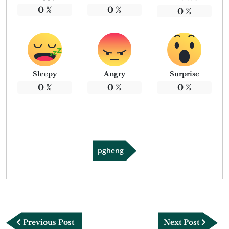
0
%
0
%
0
%
Sleepy
Angry
Surprise
0
%
0
%
0
%
pgheng
แนะแนว
Previous
Next
Previous Post
Next Post
เรื่อง