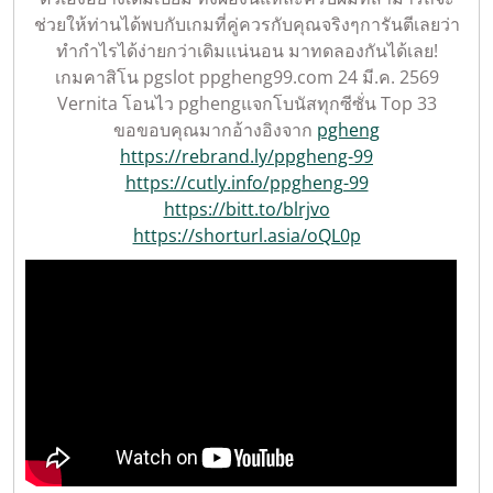
ช่วยให้ท่านได้พบกับเกมที่คู่ควรกับคุณจริงๆการันตีเลยว่า
ทำกำไรได้ง่ายกว่าเดิมแน่นอน มาทดลองกันได้เลย!
เกมคาสิโน pgslot ppgheng99.com 24 มี.ค. 2569
Vernita โอนไว pghengแจกโบนัสทุกซีซั่น Top 33
ขอขอบคุณมากอ้างอิงจาก
pgheng
https://rebrand.ly/ppgheng-99
https://cutly.info/ppgheng-99
https://bitt.to/blrjvo
https://shorturl.asia/oQL0p