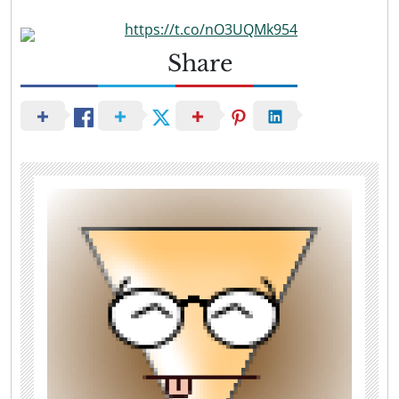
https://t.co/nO3UQMk954
Share