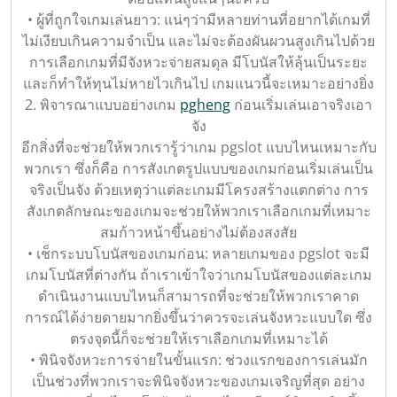
• ผู้ที่ถูกใจเกมเล่นยาว: แน่ๆว่ามีหลายท่านที่อยากได้เกมที่
ไม่เงียบเกินความจำเป็น และไม่จะต้องผันผวนสูงเกินไปด้วย
การเลือกเกมที่มีจังหวะจ่ายสมดุล มีโบนัสให้ลุ้นเป็นระยะ
และก็ทำให้ทุนไม่หายไวเกินไป เกมแนวนี้จะเหมาะอย่างยิ่ง
2. พิจารณาแบบอย่างเกม
pgheng
ก่อนเริ่มเล่นเอาจริงเอา
จัง
อีกสิ่งที่จะช่วยให้พวกเรารู้ว่าเกม pgslot แบบไหนเหมาะกับ
พวกเรา ซึ่งก็คือ การสังเกตรูปแบบของเกมก่อนเริ่มเล่นเป็น
จริงเป็นจัง ด้วยเหตุว่าแต่ละเกมมีโครงสร้างแตกต่าง การ
สังเกตลักษณะของเกมจะช่วยให้พวกเราเลือกเกมที่เหมาะ
สมก้าวหน้าขึ้นอย่างไม่ต้องสงสัย
• เช็กระบบโบนัสของเกมก่อน: หลายเกมของ pgslot จะมี
เกมโบนัสที่ต่างกัน ถ้าเราเข้าใจว่าเกมโบนัสของแต่ละเกม
ดำเนินงานแบบไหนก็สามารถที่จะช่วยให้พวกเราคาด
การณ์ได้ง่ายดายมากยิ่งขึ้นว่าควรจะเล่นจังหวะแบบใด ซึ่ง
ตรงจุดนี้ก็จะช่วยให้เราเลือกเกมที่เหมาะได้
• พินิจจังหวะการจ่ายในขั้นแรก: ช่วงแรกของการเล่นมัก
เป็นช่วงที่พวกเราจะพินิจจังหวะของเกมเจริญที่สุด อย่าง