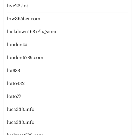
live22slot
lnw365bet.com
lockdown168 เข้าสู่ระบบ
london45
london6789.com
lot888
lotto432
lotto77
luca333.info
luca333.info