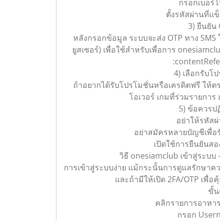
กรอกเบอร์โท
ตั้งรหัสผ่านที่แ
3) ยืนยัน
หลังกรอกข้อมูล ระบบจะส่ง OTP ทาง SMS ให
ยูสเซอร์) เพื่อใช้สำหรับเพื่อการ onesiamc
:contentRefe
4) เลือกรับโป
ถ้าอยากได้รับโปรโมชั่นหรือเครดิตฟรี ให้
โอเวอร์ เกมที่ร่วมรายกา
5) ข้อควรปฏ
อย่าให้รหัสผ
อย่าสมัครหลายบัญชีเพื่อร
เปิดใช้การยืนยันสอ
วิธี onesiamclub เข้าสู่ระบ
การเข้าสู่ระบบง่าย แม้กระนั้นการดูแลรักษาค
และถ้ามีให้เปิด 2FA/OTP เพื่อ
ขั้
คลิกรายการอาหาร “
กรอก Usern