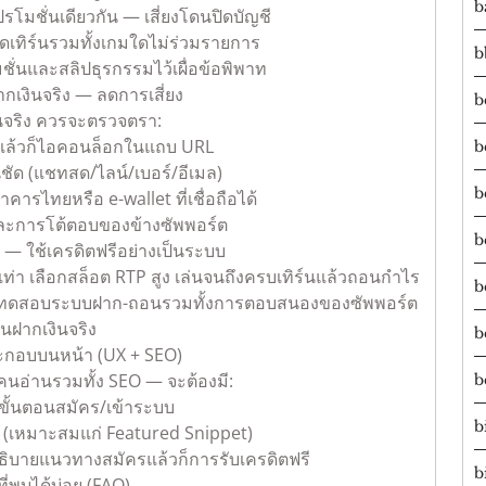
b
ปรโมชั่นเดียวกัน — เสี่ยงโดนปิดบัญชี
เทิร์นรวมทั้งเกมใดไม่ร่วมรายการ
b
ั่นและสลิปธุรกรรมไว้เผื่อข้อพิพาท
ากเงินจริง — ลดการเสี่ยง
b
นจริง ควรจะตรวจตรา:
 แล้วก็ไอคอนล็อกในแถบ URL
b
นชัด (แชทสด/ไลน์/เบอร์/อีเมล)
b
รไทยหรือ e-wallet ที่เชื่อถือได้
ิงและการโต้ตอบของข้างซัพพอร์ต
b
— ใช้เครดิตฟรีอย่างเป็นระบบ
 เท่า เลือกสล็อต RTP สูง เล่นจนถึงครบเทิร์นแล้วถอนกำไร
b
 เพื่อทดสอบระบบฝาก-ถอนรวมทั้งการตอบสนองของซัพพอร์ต
อนฝากเงินจริง
b
ระกอบบนหน้า (UX + SEO)
งคนอ่านรวมทั้ง SEO — จะต้องมี:
b
ั้นตอนสมัคร/เข้าระบบ
b
 (เหมาะสมแก่ Featured Snippet)
 อธิบายแนวทางสมัครแล้วก็การรับเครดิตฟรี
b
ี่พบได้บ่อย (FAQ)