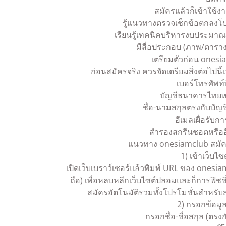
สมัครแล้วก็เข้าใช้ง
รู้แนวทางตรวจเช็กข้อตกลงโป
เรียนรู้เทคนิคบริหารงบประมาณ
มีสื่อประกอบ (ภาพ/ตาราง/
เตรียมตัวก่อน onesi
ก่อนสมัครจริง ควรจัดเตรียมสิ่งต่อไปน
เบอร์โทรศัพท์ท
บัญชีธนาคารไทยหร
ชื่อ-นามสกุลตรงกับบัญ
อีเมลเผื่อรับก
สำรองสกรีนชอตหรืออีเ
แนวทาง onesiamclub สมัคร 
1) เข้าเว็บไ
เปิดเว็บเบราว์เซอร์แล้วพิมพ์ URL ของ onesiam
ถือ) เพื่อหลบหลีกเว็บไซต์ปลอมและก็การฟิชชิ่
สมัครอัตโนมัติรวมทั้งโปรโมชั่นสำหรับ
2) กรอกข้อมู
กรอกชื่อ-ชื่อสกุล (ต