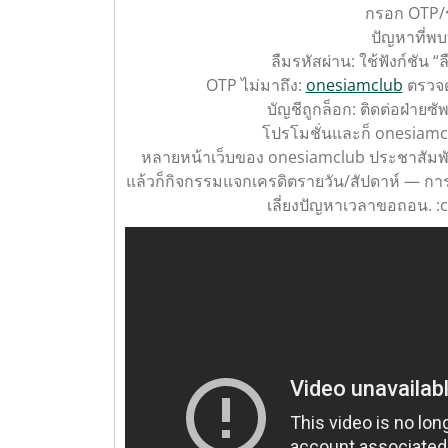
กรอก OTP/
ปัญหาที่พบ
ลืมรหัสผ่าน: ใช้ฟังก์ชัน “
OTP ไม่มาถึง:
onesiamclub
ตรวจด
บัญชีถูกล็อก: ติดต่อฝ่าย
โปรโมชั่นและก็ onesiamclu
หลายหน้าเว็บของ onesiamclub ประชาสัมพัน
แล้วก็กิจกรรมแจกเครดิตรายวัน/สัปดาห์ — การ
เลี่ยงปัญหาเวลาขอถอน. :