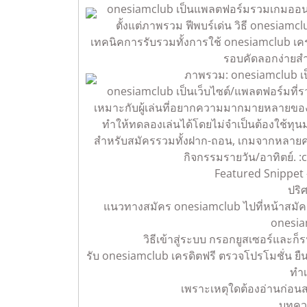
onesiamclub เป็นแพลตฟอร์มรวมเกมออนไลน์ท
ตั้งแต่ภาพรวม ฟีพบร์เด่น วิธี onesiam
เทคนิคการรับรวมทั้งการใช้ onesiamclub เคร
รอบคัดลอกง่ายส
ภาพรวม: onesiamclub เป
onesiamclub เป็นเว็บไซต์/แพลตฟอร์มที
เหมาะกับผู้เล่นที่อยากความมากมายหลายของเก
ทำให้ทดลองเล่นได้โดยไม่จำเป็นต้องใช้ทุนม
สำหรับสมัครรวมทั้งฝาก-ถอน, เกมจากหลายค
กิจกรรมรายวัน/อาทิตย์. 
Featured Snippet
ปริ
แนวทางสมัคร onesiamclub ไปที่หน้าสมัคร 
onesiam
วิธีเข้าสู่ระบบ กรอกยูสเซอร์และก็
รับ onesiamclub เครดิตฟรี ตรวจโปรโมชั่น ยืนย
ทำเ
เพราะเหตุใดต้องอ่านก่อ
บทควา