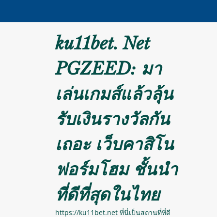
Skip
ku11bet. Net
to
content
PGZEED: มา
เล่นเกมส์แล้วลุ้น
รับเงินรางวัลกัน
เถอะ เว็บคาสิโน
ฟอร์มโฮม ชั้นนำ
ที่ดีที่สุดในไทย
https://ku11bet.net ที่นี่เป็นสถานที่ที่ดี