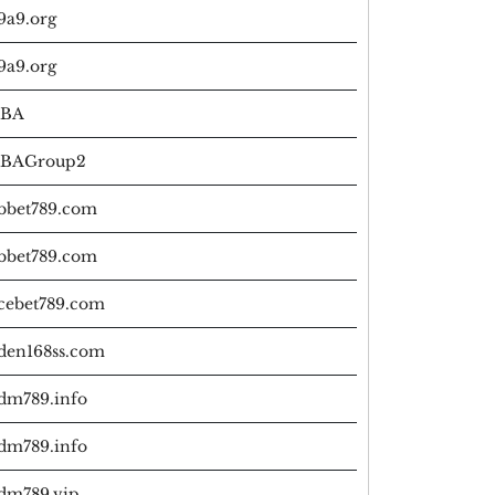
9a9.org
9a9.org
BA
BAGroup2
bbet789.com
bbet789.com
cebet789.com
den168ss.com
dm789.info
dm789.info
dm789.vip