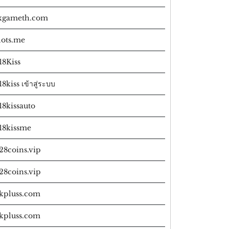
xgameth.com
lots.me
18Kiss
18kiss เข้าสู่ระบบ
18kissauto
18kissme
28coins.vip
28coins.vip
kpluss.com
kpluss.com