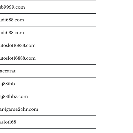
sb9999.com
udi688.com
udi688.com
utoslot16888.com
utoslot16888.com
accarat
aj88thb
aj88thbz.com
ar4game24hr.com
aslot168