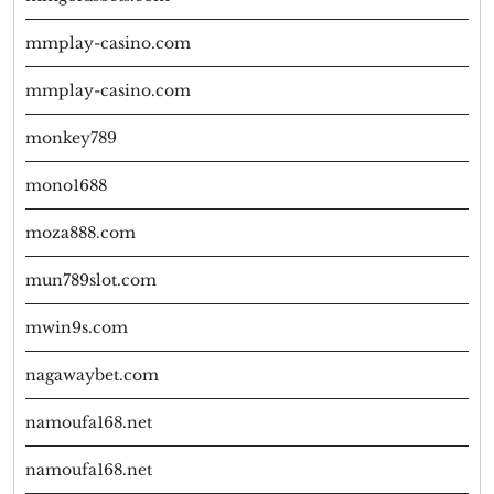
mmplay-casino.com
mmplay-casino.com
monkey789
mono1688
moza888.com
mun789slot.com
mwin9s.com
nagawaybet.com
namoufa168.net
namoufa168.net