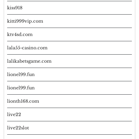
kiss918
kitti999vip.com
ktv4sd.com
lala55-casino.com
lalikabetsgame.com
lionel99.fun
lionel99.fun
lionth168.com
live22
live22slot