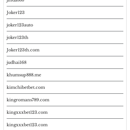
jinda888
Joker123
joker123auto
joker123th
Joker123th.com
judhai168
khumsup888.me
kimchibetbet.com
kingromans789.com
kingxxxbet123.com
kingxxxbet123.com