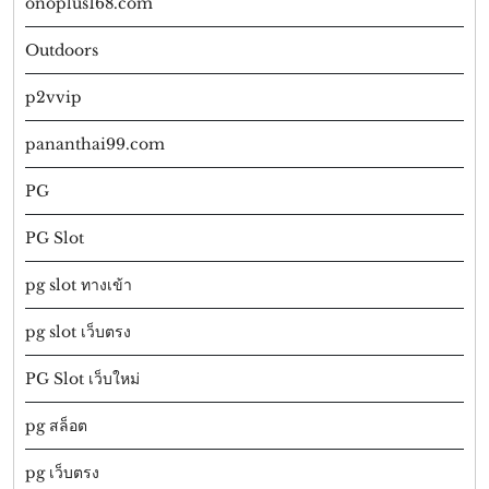
onoplus168.com
Outdoors
p2vvip
pananthai99.com
PG
PG Slot
pg slot ทางเข้า
pg slot เว็บตรง
PG Slot เว็บใหม่
pg สล็อต
pg เว็บตรง