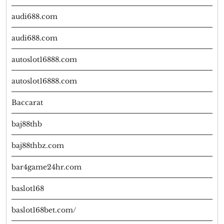
audi688.com
audi688.com
autoslot16888.com
autoslot16888.com
Baccarat
baj88thb
baj88thbz.com
bar4game24hr.com
baslot168
baslot168bet.com/