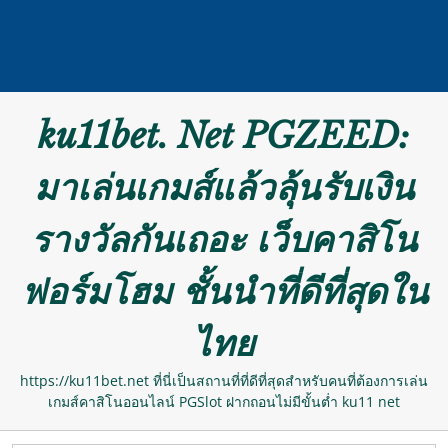
Skip
ku11bet. Net PGZEED:
to
content
มาเล่นเกมส์แล้วลุ้นรับเงิน
รางวัลกันเถอะ เว็บคาสิโน
ฟอร์มโฮม ชั้นนำที่ดีที่สุดใน
ไทย
https://ku11bet.net ที่นี่เป็นสถานที่ที่ดีที่สุดสำหรับคนที่ต้องการเล่น
เกมส์คาสิโนออนไลน์ PGSlot ฝากถอนไม่มีขั้นต่ำ ku11 net