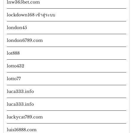
lnw365bet.com
lockdown168 เข้าสู่ระบบ
london45
london6789.com
lot888
lotto432
lotto77
luca333.info
luca333.info
luckycat789.com
luis16888.com