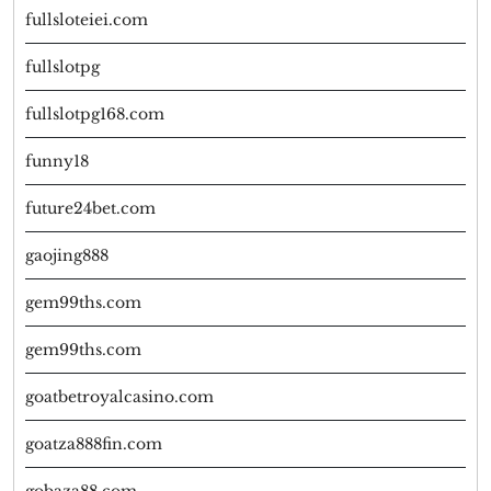
fullsloteiei.com
fullslotpg
fullslotpg168.com
funny18
future24bet.com
gaojing888
gem99ths.com
gem99ths.com
goatbetroyalcasino.com
goatza888fin.com
gobaza88.com