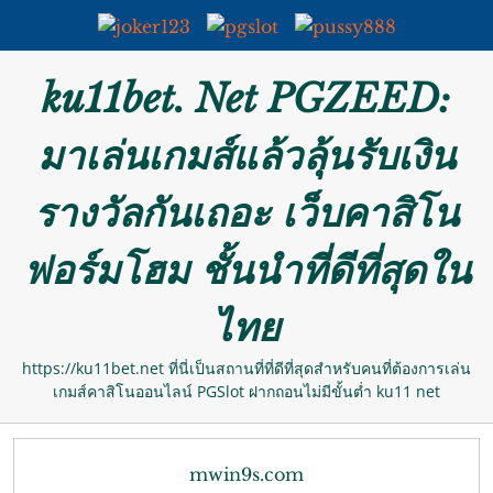
Skip
ku11bet. Net PGZEED:
to
content
มาเล่นเกมส์แล้วลุ้นรับเงิน
รางวัลกันเถอะ เว็บคาสิโน
ฟอร์มโฮม ชั้นนำที่ดีที่สุดใน
ไทย
https://ku11bet.net ที่นี่เป็นสถานที่ที่ดีที่สุดสำหรับคนที่ต้องการเล่น
เกมส์คาสิโนออนไลน์ PGSlot ฝากถอนไม่มีขั้นต่ำ ku11 net
mwin9s.com