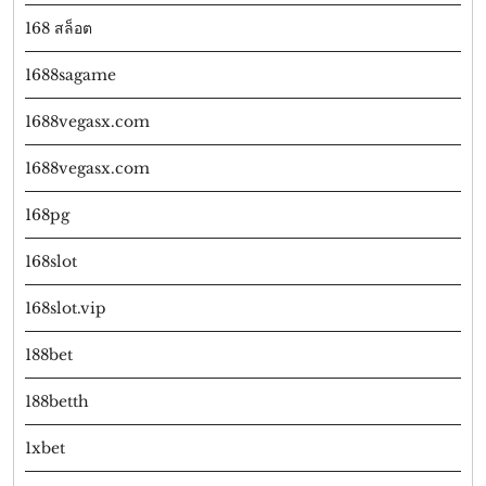
168 สล็อต
1688sagame
1688vegasx.com
1688vegasx.com
168pg
168slot
168slot.vip
188bet
188betth
1xbet