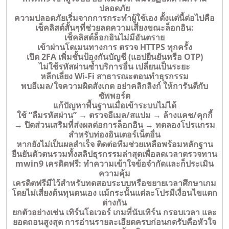
ปลอดภัย
ความปลอดภัยเริ่มจากการกระทำผู้ใช้เอง ตั้งแต่นี้ต่อไปคือ
เช็คลิสต์สั้นๆที่ช่วยลดความเสี่ยงขณะล็อกอิน:
เช็คลิสต์ล็อกอินไม่มีอันตราย
เข้าผ่านโดเมนทางการ ตรวจ HTTPS ทุกครั้ง
เปิด 2FA เพิ่มชั้นป้องกันบัญชี (แอปยืนยันหรือ OTP)
ไม่ใช้รหัสผ่านซ้ำบริการอื่น เปลี่ยนเป็นระยะ
หลีกเลี่ยง Wi-Fi สาธารณะตอนทำธุรกรรม
พบอีเมล/ใจความผิดสังเกต อย่าคลิกลิงก์ ให้การันตีกับ
ซัพพอร์ต
แก้ปัญหาพื้นฐานเมื่อเข้าระบบไม่ได้
ใช้ “ลืมรหัสผ่าน” → ตรวจอีเมล/สแปม → ล้างแคช/คุกกี้
→ ปิดส่วนเสริมที่ส่งผลต่อการล็อกอิน → ทดลองโปรแกรม
สำหรับท่องอินเตอร์เน็ตอื่น
หากยังไม่เป็นผลสำเร็จ ติดต่อทีมช่วยเหลือพร้อมหลักฐาน
ยืนยันตัวตนรวมทั้งสลิปธุรกรรมล่าสุดเพื่อลดเวลาตรวจทาน
mwin9 เครดิตฟรี: ทำความเข้าใจข้อจำกัดและก็ประเมิน
ความคุ้ม
เครดิตฟรีมีไว้สำหรับทดสอบระบบหรือขยายเวลาศึกษาเกม
โดยไม่เสี่ยงต้นทุนตนเอง แม้กระนั้นแต่ละโปรมีเงื่อนไขแตก
ต่างกัน
ยกตัวอย่างเช่น เทิร์นโอเวอร์ เกมที่นับเทิร์น กรอบเวลา และ
ยอดถอนสูงสุด การอ่านรายละเอียดครบก่อนกดรับคือหัวใจ