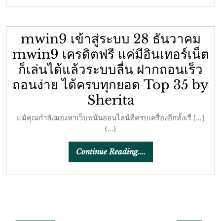
mwin9 เข้าสู่ระบบ 28 ธันวาคม
mwin9 เครดิตฟรี แค่มีอินเทอร์เน็ต
ก็เล่นได้แล้วระบบลื่น ฝากถอนเร็ว
ถอนง่าย ได้ครบทุกยอด Top 35 by
Sherita
แม้คุณกำลังมองหาเว็บพนันออนไลน์ที่ครบเครื่องอีกทั้งเรื่ […]
{...}
Continue
Continue Reading....
Reading....
แนะแนว