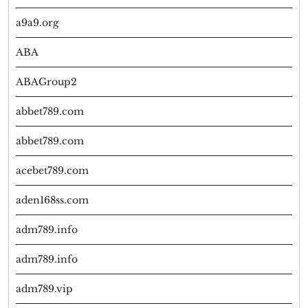
a9a9.org
ABA
ABAGroup2
abbet789.com
abbet789.com
acebet789.com
aden168ss.com
adm789.info
adm789.info
adm789.vip