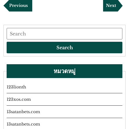
Previous
Next
Previous
Next
เรื่อง
Post
Post
Search
Search
หมวดหมู่
123lionth
123xos.com
13satanbets.com
13satanbets.com