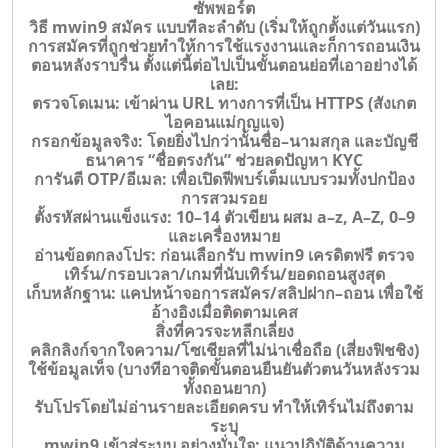
ซัพพอร์ต
วิธี mwin9 สมัคร แบบทีละลำดับ (เริ่มให้ถูกตั้งแต่วันแรก)
การสมัครที่ถูกช่วยทำให้การใช้แรงงานและก็การถอนเงิน
ตอนหลังราบรื่น ตั้งแต่นี้ต่อไปเป็นขั้นตอนย่อที่เอาอย่างได้
เลย:
ตรวจโดเมน: เข้าผ่าน URL ทางการที่เป็น HTTPS (สังเกต
ไอคอนแม่กุญแจ)
กรอกข้อมูลจริง: โดยยิ่งไปกว่านั้นชื่อ–นามสกุล และบัญชี
ธนาคาร “ชื่อตรงกัน” ช่วยลดปัญหา KYC
การันตี OTP/อีเมล: เพื่อเปิดฟีพบร์เต็มแบบรวมทั้งปกป้อง
การสวมรอย
ตั้งรหัสผ่านแข็งแรง: 10–14 ตัวเขียน ผสม a–z, A–Z, 0–9
และเครื่องหมาย
อ่านข้อตกลงโปร: ก่อนเลือกรับ mwin9 เครดิตฟรี ตรวจ
เทิร์น/กรอบเวลา/เกมที่นับเทิร์น/ยอดถอนสูงสุด
เก็บหลักฐาน: แคปหน้าจอการสมัคร/สลิปฝาก–ถอน เพื่อใช้
อ้างอิงเมื่อติดตามเคส
สิ่งที่ควรจะหลีกเลี่ยง
คลิกลิงก์จากใจความ/โซเชียลที่ไม่น่าเชื่อถือ (เสี่ยงฟิชชิง)
ใช้ข้อมูลเท็จ (บางทีอาจติดขั้นตอนยืนยันตัวตนวันหลังรวม
ทั้งถอนยาก)
รับโปรโดยไม่อ่านรายละเอียดครบ ทำให้เทิร์นไม่ถึงตาม
ระบุ
mwin9 เข้าสู่ระบบ อย่างมั่นใจ: แนวปฏิบัติด้านความ