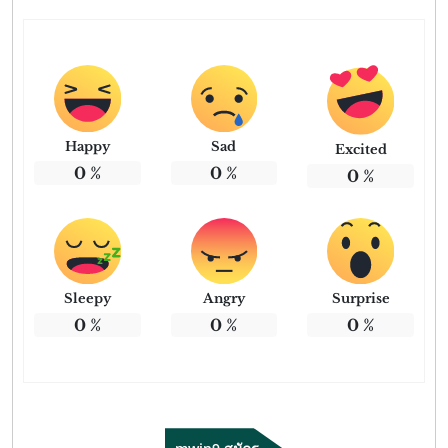
Happy
Sad
Excited
0
%
0
%
0
%
Sleepy
Angry
Surprise
0
%
0
%
0
%