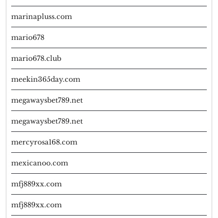
marinapluss.com
mario678
mario678.club
meekin365day.com
megawaysbet789.net
megawaysbet789.net
mercyrosa168.com
mexicanoo.com
mfj889xx.com
mfj889xx.com