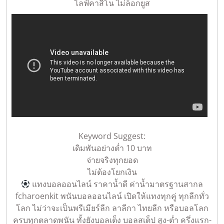
ไลฟ์คาสิโน ไม่ล็อกยูส
Keyword Suggest:
เดิมพันอย่างต่ำ 10 บาท
จ่ายจริงทุกยอด
ไม่ต้องโยกเงิน
แทงบอลออนไลน์ ราคาน้ำดี ค่าน้ำมาตรฐานสากล
fcharoenkit พนันบอลออนไลน์ เปิดให้แทงทุกคู่ ทุกลีกทั่ว
โลก ไม่ว่าจะเป็นพรีเมียร์ลีก ลาลีกา ไทยลีก หรือบอลโลก
ครบทุกตลาดพนัน ทั้งยังบอลเต็ง บอลสเต็ป สูง-ต่ำ ครึ่งแรก-