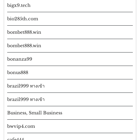
bigx9.tech
bio285th.com
bombet888.win
bombet888.win
bonanza99
bonus888
brazil999 ทางเข้า
brazil999 ทางเข้า
Business, Small Business
bwvip4.com
cafe444