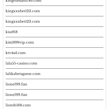
kingromans789.com
kingxxxbet123.com
kingxxxbet123.com
kiss918
kitti999vip.com
ktv4sd.com
lala55-casino.com
lalikabetsgame.com
lionel99.fun
lionel99.fun
lionth168.com