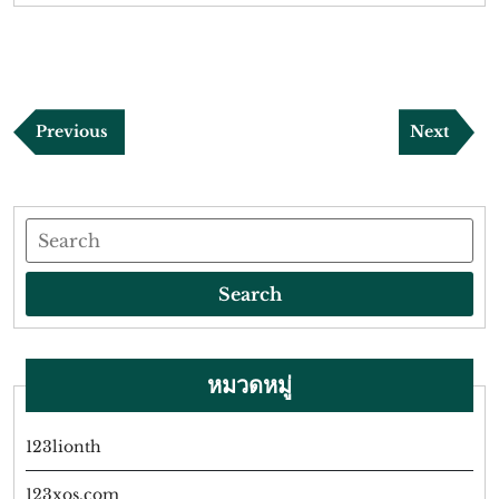
แนะแนว
Previous
Next
Previous
Next
เรื่อง
Post
Post
Search
Search
หมวดหมู่
123lionth
123xos.com