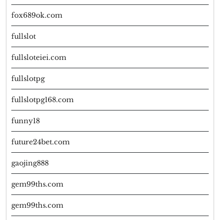
fox689ok.com
fullslot
fullsloteiei.com
fullslotpg
fullslotpg168.com
funny18
future24bet.com
gaojing888
gem99ths.com
gem99ths.com