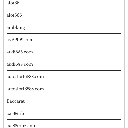
alot66
alot666
ambking
asb9999.com
audi688.com
audi688.com
autoslot16888.com
autoslot16888.com
Baccarat
baj88thb
baj88thbz.com