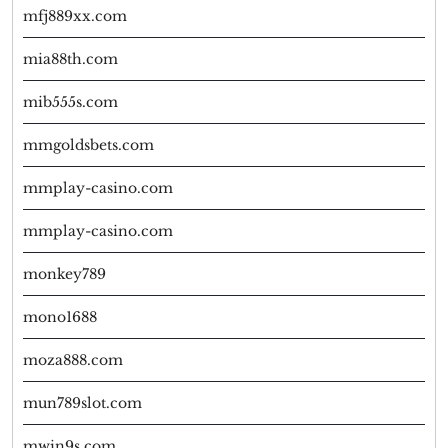
mfj889xx.com
mia88th.com
mib555s.com
mmgoldsbets.com
mmplay-casino.com
mmplay-casino.com
monkey789
mono1688
moza888.com
mun789slot.com
mwin9s.com