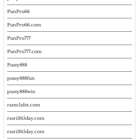
PunPro66
PunPro66.com
PunPro777
PunPro777.com
Pussy888
pussy888fun
pussy888win
ramclubx.com
rasri365day.com
rasri365day.com