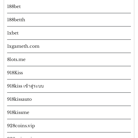
188bet
188betth
1xbet
1xgameth.com
8lots.me
918Kiss
918kiss เข้าสู่ระบบ
918kissauto
918kissme
928coins.vip