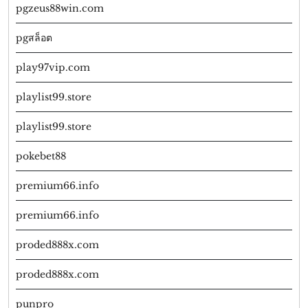
pgzeus88win.com
pgสล็อต
play97vip.com
playlist99.store
playlist99.store
pokebet88
premium66.info
premium66.info
proded888x.com
proded888x.com
punpro