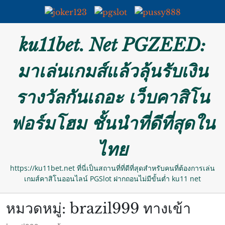
Skip
ku11bet. Net PGZEED:
to
content
มาเล่นเกมส์แล้วลุ้นรับเงิน
รางวัลกันเถอะ เว็บคาสิโน
ฟอร์มโฮม ชั้นนำที่ดีที่สุดใน
ไทย
https://ku11bet.net ที่นี่เป็นสถานที่ที่ดีที่สุดสำหรับคนที่ต้องการเล่น
เกมส์คาสิโนออนไลน์ PGSlot ฝากถอนไม่มีขั้นต่ำ ku11 net
หมวดหมู่:
brazil999 ทางเข้า