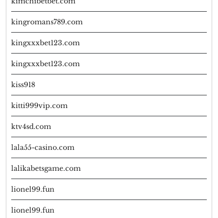
kimchibetbet.com
kingromans789.com
kingxxxbet123.com
kingxxxbet123.com
kiss918
kitti999vip.com
ktv4sd.com
lala55-casino.com
lalikabetsgame.com
lionel99.fun
lionel99.fun