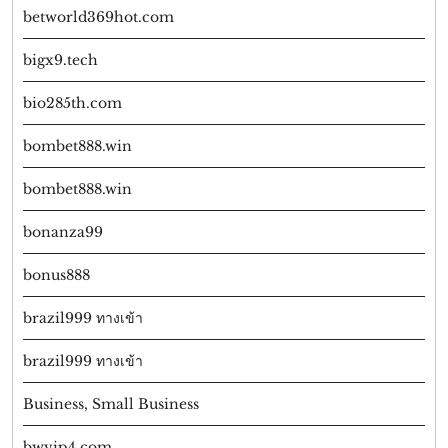
betworld369hot.com
bigx9.tech
bio285th.com
bombet888.win
bombet888.win
bonanza99
bonus888
brazil999 ทางเข้า
brazil999 ทางเข้า
Business, Small Business
bwvip4.com