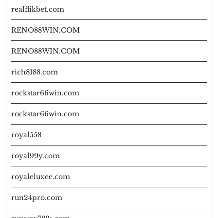
realflikbet.com
RENO88WIN.COM
RENO88WIN.COM
rich8188.com
rockstar66win.com
rockstar66win.com
royal558
royal99y.com
royaleluxee.com
run24pro.com