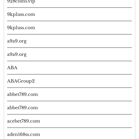
928coins.vip
9kpluss.com
9kpluss.com
a9a9.org
a9a9.org
ABA
ABAGroup2
abbet789.com
abbet789.com
acebet789.com
aden168ss.com