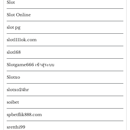
Slot
Slot Online
slot pg
slot1111ok.com
slot168
Slotgame666 เข้าสู่ระบบ
Slotxo
slotxo24hr
soibet
spbetflik888.com
sretthi99