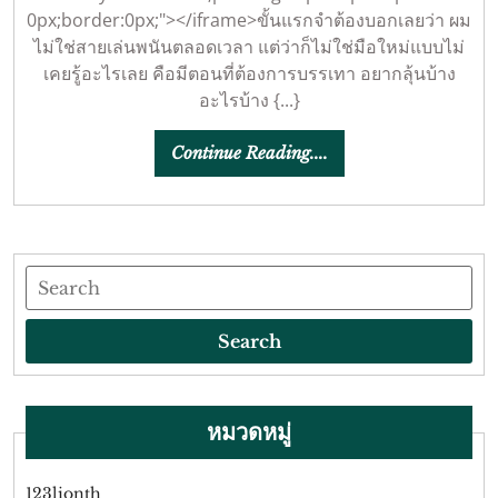
0px;border:0px;"></iframe>ขั้นแรกจำต้องบอกเลยว่า ผม
ต้อง
ไม่ใช่สายเล่นพนันตลอดเวลา แต่ว่าก็ไม่ใช่มือใหม่แบบไม่
รู้!
เคยรู้อะไรเลย คือมีตอนที่ต้องการบรรเทา อยากลุ้นบ้าง
เคล็
อะไรบ้าง {...}
ลับ
Continue
Continue Reading....
เล่น
Reading....
สล็
ให้
คุ้ม
Search
ที่สุด
พนั
Search
เว็บ
แม่
ทดล
หมวดหมู่
เล่น
To
123lionth