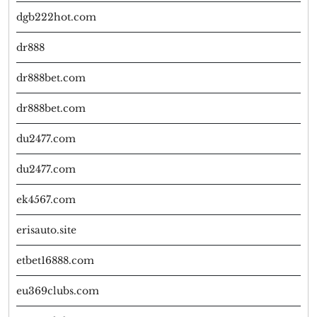
dgb222hot.com
dr888
dr888bet.com
dr888bet.com
du2477.com
du2477.com
ek4567.com
erisauto.site
etbet16888.com
eu369clubs.com