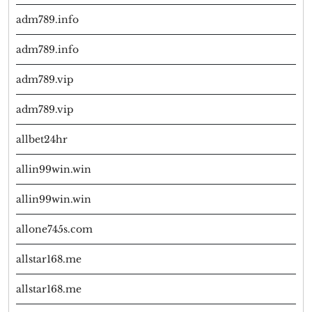
adm789.info
adm789.info
adm789.vip
adm789.vip
allbet24hr
allin99win.win
allin99win.win
allone745s.com
allstar168.me
allstar168.me