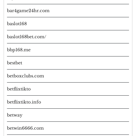
bar4game24hr.com
baslot168
baslot168bet.com/
bbp168.me
bestbet
betboxclubs.com
betflixtikto
betflixtikto.info
betway
betwin6666.com