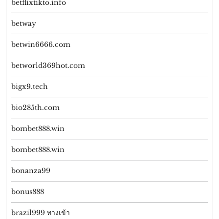
betflixtikto.info
betway
betwin6666.com
betworld369hot.com
bigx9.tech
bio285th.com
bombet888.win
bombet888.win
bonanza99
bonus888
brazil999 ทางเข้า