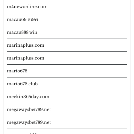
m4newonline.com
macau69 สมัคร
macau888.win
marinapluss.com
marinapluss.com
mario678
mario678.club
meekin365day.com
megawaysbet789.net
megawaysbet789.net