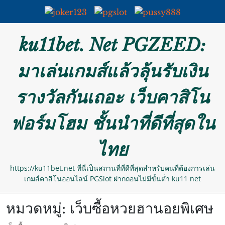
Skip
ku11bet. Net PGZEED:
to
content
มาเล่นเกมส์แล้วลุ้นรับเงิน
รางวัลกันเถอะ เว็บคาสิโน
ฟอร์มโฮม ชั้นนำที่ดีที่สุดใน
ไทย
https://ku11bet.net ที่นี่เป็นสถานที่ที่ดีที่สุดสำหรับคนที่ต้องการเล่น
เกมส์คาสิโนออนไลน์ PGSlot ฝากถอนไม่มีขั้นต่ำ ku11 net
หมวดหมู่:
เว็บซื้อหวยฮานอยพิเศษ