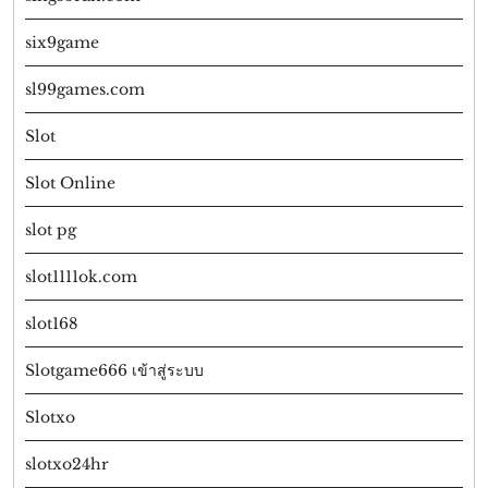
six9game
sl99games.com
Slot
Slot Online
slot pg
slot1111ok.com
slot168
Slotgame666 เข้าสู่ระบบ
Slotxo
slotxo24hr