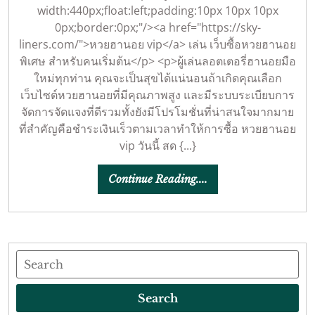
2
width:440px;float:left;padding:10px 10px 10px
ธันวา
0px;border:0px;"/><a href="https://sky-
liners.com/">หวยฮานอย vip</a> เล่น เว็บซื้อหวยฮานอย
26
พิเศษ สำหรับคนเริ่มต้น</p> <p>ผู้เล่นลอตเตอรี่ฮานอยมือ
หวย
ใหม่ทุกท่าน คุณจะเป็นสุขได้แน่นอนถ้าเกิดคุณเลือก
เวียดนาม
เว็บไซต์หวยฮานอยที่มีคุณภาพสูง และมีระบบระเบียบการ
Vip
จัดการจัดแจงที่ดีรวมทั้งยังมีโปรโมชั่นที่น่าสนใจมากมาย
ที่สำคัญคือชำระเงินเร็วตามเวลาทำให้การซื้อ หวยฮานอย
ออนไลน์
vip วันนี้ สด {...}
ซื้อ
ง่าย
Continue
Continue Reading....
จ่าย
Reading....
ไว
จบ
ใน
Search
เว็บ
เดียว
Search