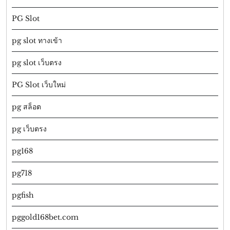
PG Slot
pg slot ทางเข้า
pg slot เว็บตรง
PG Slot เว็บใหม่
pg สล็อต
pg เว็บตรง
pg168
pg718
pgfish
pggold168bet.com