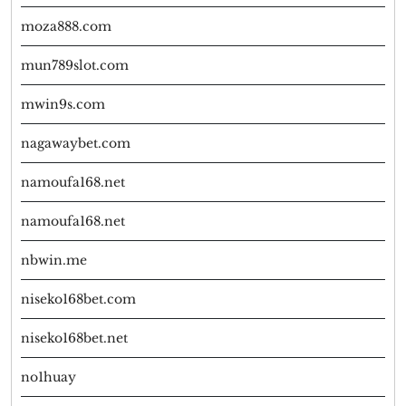
moza888.com
mun789slot.com
mwin9s.com
nagawaybet.com
namoufa168.net
namoufa168.net
nbwin.me
niseko168bet.com
niseko168bet.net
no1huay