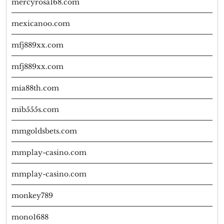
mercyrosa168.com
mexicanoo.com
mfj889xx.com
mfj889xx.com
mia88th.com
mib555s.com
mmgoldsbets.com
mmplay-casino.com
mmplay-casino.com
monkey789
mono1688