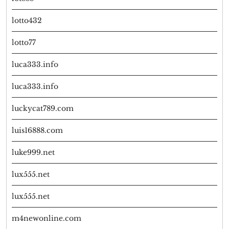
lotto432
lotto77
luca333.info
luca333.info
luckycat789.com
luis16888.com
luke999.net
lux555.net
lux555.net
m4newonline.com