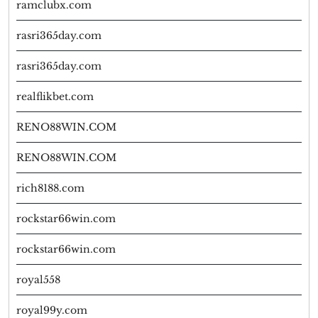
ramclubx.com
rasri365day.com
rasri365day.com
realflikbet.com
RENO88WIN.COM
RENO88WIN.COM
rich8188.com
rockstar66win.com
rockstar66win.com
royal558
royal99y.com