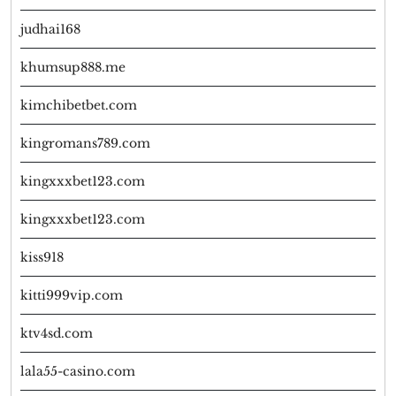
judhai168
khumsup888.me
kimchibetbet.com
kingromans789.com
kingxxxbet123.com
kingxxxbet123.com
kiss918
kitti999vip.com
ktv4sd.com
lala55-casino.com