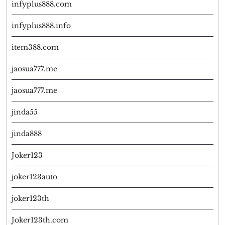
infyplus888.com
infyplus888.info
item388.com
jaosua777.me
jaosua777.me
jinda55
jinda888
Joker123
joker123auto
joker123th
Joker123th.com