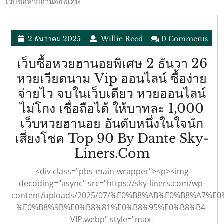
เว็บซื้อหวยฮานอยพิเศษ
2
Willie
2 ธันวาคม 2025
Willie Reed
0 Comments
ธันวาคม
Reed
2025
เว็บซื้อหวยฮานอยพิเศษ 2 ธันวา 26
หวยเวียดนาม Vip ออนไลน์ ซื้อง่าย
จ่ายไว จบในเว็บเดียว หวยออนไลน์
ไม่โกง เชื่อถือได้ ให้บาทละ 1,000
เว็บหวยฮานอย อันดับหนึ่งในใจนัก
เสี่ยงโชค Top 90 By Dante Sky-
เว็บ
Liners.com
ซื้อ
<div class="pbs-main-wrapper"><p><img
หวย
decoding="async" src="https://sky-liners.com/wp-
content/uploads/2025/07/%E0%B8%AB%E0%B8%A7
ฮานอย
%E0%B8%9B%E0%B8%81%E0%B8%95%E0%B8%B4-
พิเศษ
VIP.webp" style="max-