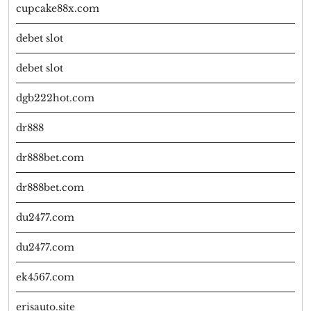
cupcake88x.com
debet slot
debet slot
dgb222hot.com
dr888
dr888bet.com
dr888bet.com
du2477.com
du2477.com
ek4567.com
erisauto.site