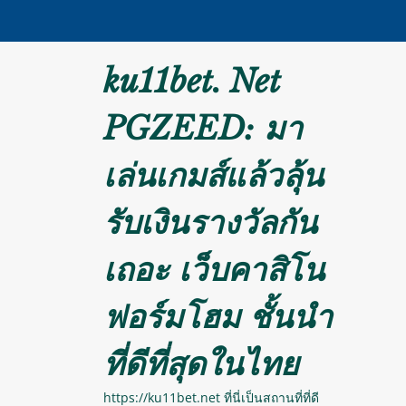
Skip
ku11bet. Net
to
content
PGZEED: มา
เล่นเกมส์แล้วลุ้น
รับเงินรางวัลกัน
เถอะ เว็บคาสิโน
ฟอร์มโฮม ชั้นนำ
ที่ดีที่สุดในไทย
https://ku11bet.net ที่นี่เป็นสถานที่ที่ดี