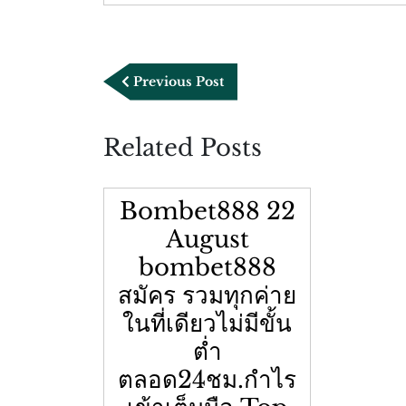
แนะแนว
Previous
Previous Post
เรื่อง
Post
Related Posts
Bombet888 22
August
bombet888
สมัคร รวมทุกค่าย
ในที่เดียวไม่มีขั้น
ต่ำ
ตลอด24ชม.กำไร