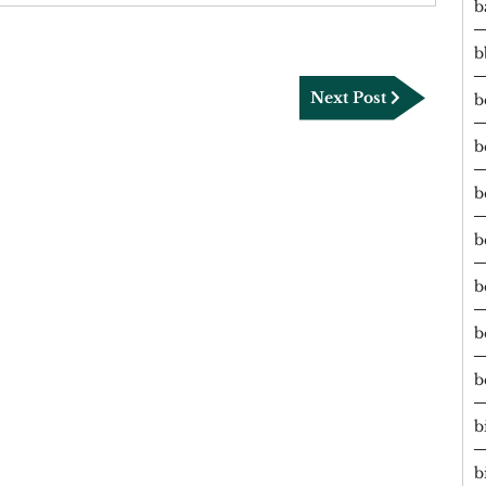
b
b
Next
Next Post
b
Post
b
b
b
b
b
b
b
b