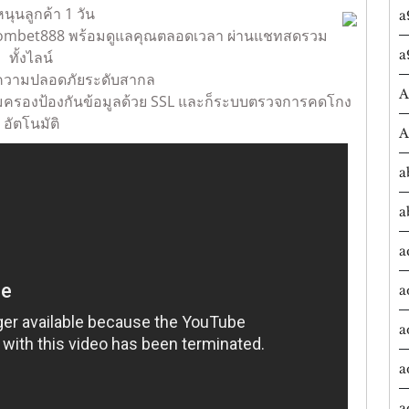
อหนุนลูกค้า 1 วัน
a
mbet888 พร้อมดูแลคุณตลอดเวลา ผ่านแชทสดรวม
a
ทั้งไลน์
วามปลอดภัยระดับสากล
A
คุ้มครองป้องกันข้อมูลด้วย SSL และก็ระบบตรวจการคดโกง
อัตโนมัติ
A
a
a
a
a
a
a
a