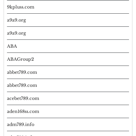
9kpluss.com
a9a9.org
a9a9.org
ABA
ABAGroup2
abbet789.com
abbet789.com
acebet789.com
aden168ss.com
adm789.info