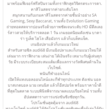
มาพร้อมฟีเจอร์ฟรีสปินรวมทั้งกราฟิกสุดวิจิตรตระการตา.
คาสิโนสดจากค่ายระดับโลก
สนุกสนานกับเกมคาสิโนสดจากค่ายชั้นนำอย่าง SA
Gaming, Sexy Baccarat, รวมทั้ง Evolution Gaming
ถ่ายทอดสดจากบ่อนจริงด้วยภาพชัดเจนระดับ HD มีดีลเลอ
ร์สาวสวยให้บริการตลอด 1 วัน เกมยอดนิยมดังเช่น บาคา
ร่า รูเล็ต ไฮโล เสือมังกร แล้วก็แบล็คแจ็ค.
เกมยิงปลาแล้วก็เกมแนวใหม่
สำหรับสายชิล audi68 มีเกมยิงปลาและก็เกมแนวใหม่ให้
เล่นมาก กราฟิกงาม เล่นง่าย ได้เงินจริง เหมาะกับผู้เล่นทุก
วัย มีระบบระเบียบสะสมแต้มเพื่อแลกรางวัลพิเศษด้านใน
เว็บไซต์.
พนันกีฬาออนไลน์
เปิดให้แทงบอลออนไลน์และกีฬาทุกประเภท ดังเช่น บอล
บาสเกตบอล มวย เทนนิส แล้วก็อีสปอร์ต พร้อมราคาน้ำดี
ที่สุดในตลาด ระบบพินิจพิจารณาผลแบบเรียลไทม์ รวมทั้ง
อัปเดตตารางการแข่งขันชิงชัยทุกวัน.
โปรโมชั่นสุดคุ้มจาก audi68
ทางเว็บไซต์ audi68 ได้จัดโปรโมชั่นสุดพิเศษเพื่อผู้เล่นได้รับ