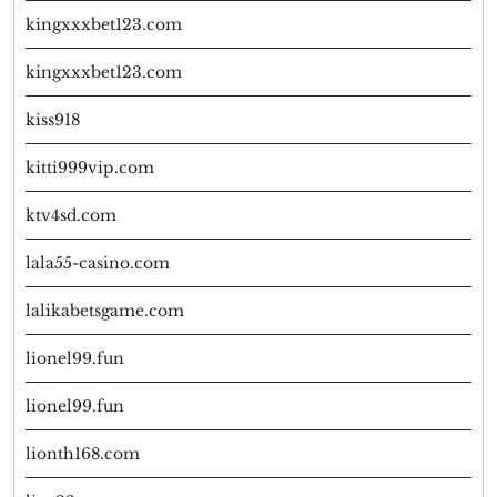
kingxxxbet123.com
kingxxxbet123.com
kiss918
kitti999vip.com
ktv4sd.com
lala55-casino.com
lalikabetsgame.com
lionel99.fun
lionel99.fun
lionth168.com