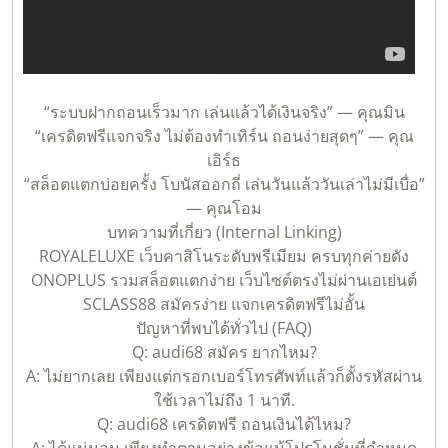
“ระบบฝากถอนเร็วมาก เล่นแล้วได้เงินจริง” — คุณมิน
“เครดิตฟรีแจกจริง ไม่ต้องทำเทิร์น ถอนง่ายสุดๆ” — คุณ
เอิร์ธ
“สล็อตแตกบ่อยครั้ง โบนัสออกถี่ เล่นวันแล้ววันเล่าไม่มีเบื่อ”
— คุณโอม
บทความที่เกี่ยว (Internal Linking)
ROYALELUXE เว็บคาสิโนระดับพรีเมียม ครบทุกค่ายดัง
ONOPLUS รวมสล็อตแตกง่าย เว็บไซต์ตรงไม่ผ่านเอเย่นต์
SCLASS88 สมัครง่าย แจกเครดิตฟรีไม่อั้น
ปัญหาที่พบได้ทั่วไป (FAQ)
Q: audi68 สมัคร ยากไหม?
A: ไม่ยากเลย เพียงแต่กรอกเบอร์โทรศัพท์แล้วก็ตั้งรหัสผ่าน
ใช้เวลาไม่ถึง 1 นาที.
Q: audi68 เครดิตฟรี ถอนเงินได้ไหม?