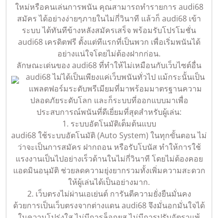
ใหม่หรือคนเล่นการพนัน คุณสามารถทำรายการ audi68
สมัคร ได้อย่างง่ายๆภายในไม่กี่วินาที แล้วก็ audi68 เข้า
ระบบ ได้ทันทีข้างหลังสมัครเสร็จ พร้อมรับโปรโมชั่น
audi68 เครดิตฟรี ตั้งแต่ทีแรกที่เป็นพวก เพื่อเริ่มพนันได้
อย่างแน่ใจโดยไม่ต้องฝากก่อน.
ลักษณะเด่นของ audi68 ที่ทำให้ไม่เหมือนกับเว็บไซต์อื่น
audi68 ไม่ได้เป็นเพียงแค่เว็บพนันทั่วไป แม้กระนั้นเป็น
แพลตฟอร์มระดับพรีเมียมที่มาพร้อมมาตรฐานความ
ปลอดภัยระดับโลก และก็ระบบที่ออกแบบมาเพื่อ
ประสบการณ์พนันที่ดีเยี่ยมที่สุดสำหรับผู้เล่น:
1. ระบบอัตโนมัติเต็มต้นแบบ
audi68 ใช้ระบบอัตโนมัติ (Auto System) ในทุกขั้นตอน ไม่
ว่าจะเป็นการสมัคร ฝากถอน หรือรับโบนัส ทำให้การใช้
แรงงานเป็นไปอย่างเร็วด้านในไม่กี่วินาที โดยไม่ต้องคอย
แอดมินอนุมัติ ช่วยลดความยุ่งยากรวมทั้งเพิ่มความสะดวก
ให้ผู้เล่นได้เป็นอย่างมาก.
2. เว็บตรงไม่ผ่านเอเย่นต์ การันตีความยั่งยืนมั่นคง
ด้วยการเป็นเว็บตรงจากต่างแดน audi68 จึงมั่นอกมั่นใจได้
ในความโปร่งใส ไม่มีการล็อกยูส ไม่มีการปรับอัตราแพ้