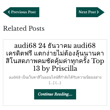
แนะแนว
Previous
Next
Previous Post
Next Post
เรื่อง
Post
Post
Related Posts
audi68 24 ธันวาคม audi68
เครดิตฟรี แตกง่ายไม่ต้องลุ้นนานคา
สิโนสดภาพคมชัดคุ้มค่าทุกครั้ง Top
13 by Priscilla
audi68 เป็นเว็บคาสิโนออนไลน์ที่กำลังได้รับความนิยมอย่าง
[…] {...}
Continue
Continue Reading....
Reading....