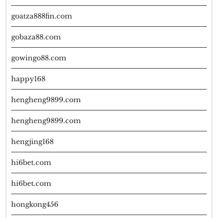
goatza888fin.com
gobaza88.com
gowingo88.com
happy168
hengheng9899.com
hengheng9899.com
hengjing168
hi6bet.com
hi6bet.com
hongkong456