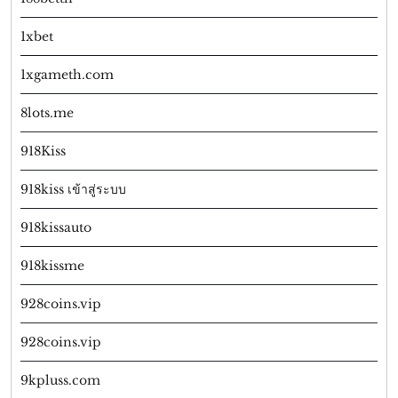
1xbet
1xgameth.com
8lots.me
918Kiss
918kiss เข้าสู่ระบบ
918kissauto
918kissme
928coins.vip
928coins.vip
9kpluss.com