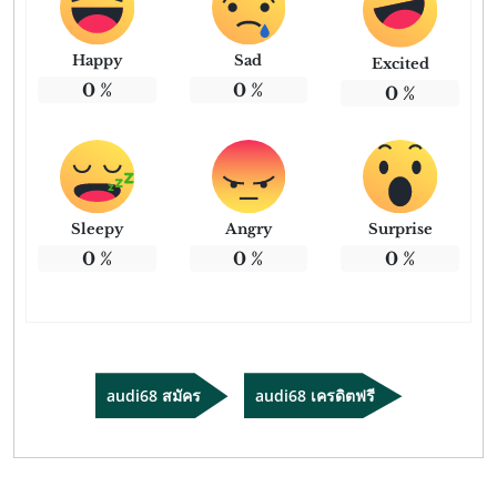
Happy
Sad
Excited
0
%
0
%
0
%
Sleepy
Angry
Surprise
0
%
0
%
0
%
audi68 สมัคร
audi68 เครดิตฟรี