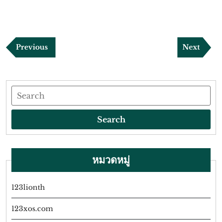
แนะแนว
Previous
Next
Previous
Next
เรื่อง
Post
Post
Search
Search
หมวดหมู่
123lionth
123xos.com