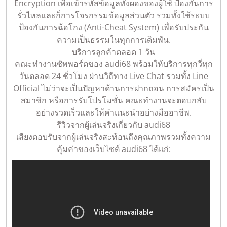
Encryption เพื่อเข้ารหัสข้อมูลทั้งผองของผู้ใช้ ป้องกันการ
รั่วไหลและก็การโจรกรรมข้อมูลส่วนตัว รวมทั้งใช้ระบบ
ป้องกันการฉ้อโกง (Anti-Cheat System) เพื่อรับประกัน
ความเป็นธรรมในทุกการเดิมพัน.
บริการลูกค้าตลอด 1 วัน
คณะทำงานซัพพอร์ตของ audi68 พร้อมให้บริการทุกวี่ทุก
วันตลอด 24 ชั่วโมง ผ่านวิถีทาง Live Chat รวมทั้ง Line
Official ไม่ว่าจะเป็นปัญหาด้านการฝากถอน การสมัครเป็น
สมาชิก หรือการรับโปรโมชั่น คณะทำงานจะตอบกลับ
อย่างรวดเร็วและให้คำแนะนำอย่างมืออาชีพ.
รีวิวจากผู้เล่นจริงเกี่ยวกับ audi68
เสียงตอบรับจากผู้เล่นจริงสะท้อนถึงคุณภาพรวมทั้งความ
คุ้มค่าของเว็บไซต์ audi68 ได้แก่: