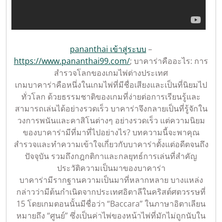
pananthai เข้าสู่ระบบ
–
https://www.pananthai99.com/
; บาคาร่าคืออะไร: การ
สำรวจโลกของเกมไพ่ต่างประเทศ
เกมบาคาร่าคือหนึ่งในเกมไพ่ที่มีชื่อเสียงและเป็นที่นิยมไป
ทั่วโลก ด้วยธรรมชาติของเกมที่ง่ายต่อการเรียนรู้และ
สามารถเล่นได้อย่างรวดเร็ว บาคาร่าจึงกลายเป็นที่รู้จักใน
วงการพนันและคาสิโนต่างๆ อย่างรวดเร็ว แต่ความนิยม
ของบาคาร่ามีที่มาที่ไปอย่างไร? บทความนี้จะพาคุณ
สำรวจและทำความเข้าใจเกี่ยวกับบาคาร่าตั้งแต่อดีตจนถึง
ปัจจุบัน รวมถึงกฎกติกาและกลยุทธ์การเล่นที่สำคัญ
ประวัติความเป็นมาของบาคาร่า
บาคาร่ามีรากฐานความเป็นมาที่หลากหลาย บางแหล่ง
กล่าวว่ามีต้นกำเนิดจากประเทศอิตาลีในคริสต์ศตวรรษที่
15 โดยเกมตอนนั้นมีชื่อว่า “Baccara” ในภาษาอิตาเลียน
หมายถึง “ศูนย์” ซึ่งเป็นค่าไพ่ของหน้าไพ่ที่มักไม่ถูกนับใน