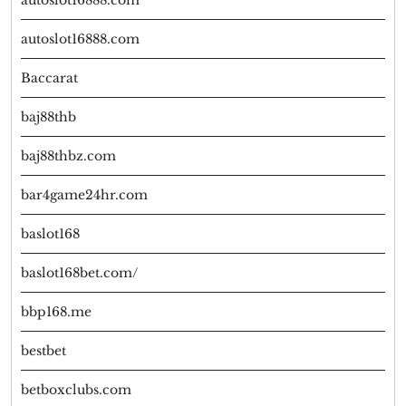
autoslot16888.com
autoslot16888.com
Baccarat
baj88thb
baj88thbz.com
bar4game24hr.com
baslot168
baslot168bet.com/
bbp168.me
bestbet
betboxclubs.com