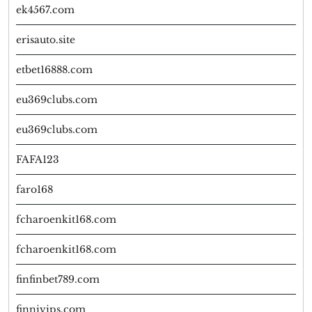
ek4567.com
erisauto.site
etbet16888.com
eu369clubs.com
eu369clubs.com
FAFA123
faro168
fcharoenkit168.com
fcharoenkit168.com
finfinbet789.com
finnivips.com