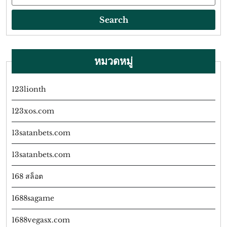
Search
หมวดหมู่
123lionth
123xos.com
13satanbets.com
13satanbets.com
168 สล็อต
1688sagame
1688vegasx.com