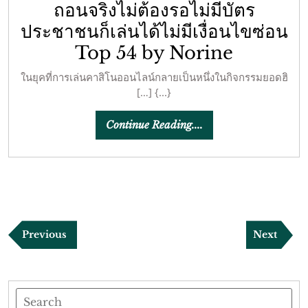
ถอนจริงไม่ต้องรอไม่มีบัตร
ประชาชนก็เล่นได้ไม่มีเงื่อนไขซ่อน
Top 54 by Norine
ในยุคที่การเล่นคาสิโนออนไลน์กลายเป็นหนึ่งในกิจกรรมยอดฮิ
[…] {...}
Continue
Continue Reading....
Reading....
แนะแนว
Previous
Next
Previous
Next
เรื่อง
Post
Post
Search