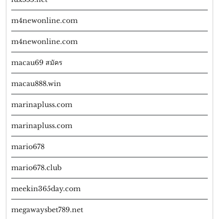
m4newonline.com
m4newonline.com
macau69 สมัคร
macau888.win
marinapluss.com
marinapluss.com
mario678
mario678.club
meekin365day.com
megawaysbet789.net