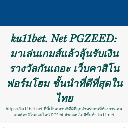
Skip
ku11bet. Net PGZEED:
to
content
มาเล่นเกมส์แล้วลุ้นรับเงิน
รางวัลกันเถอะ เว็บคาสิโน
ฟอร์มโฮม ชั้นนำที่ดีที่สุดใน
ไทย
https://ku11bet.net ที่นี่เป็นสถานที่ที่ดีที่สุดสำหรับคนที่ต้องการเล่น
เกมส์คาสิโนออนไลน์ PGSlot ฝากถอนไม่มีขั้นต่ำ ku11 net