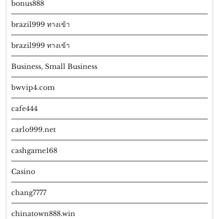
bonus888
brazil999 ทางเข้า
brazil999 ทางเข้า
Business, Small Business
bwvip4.com
cafe444
carlo999.net
cashgame168
Casino
chang7777
chinatown888.win