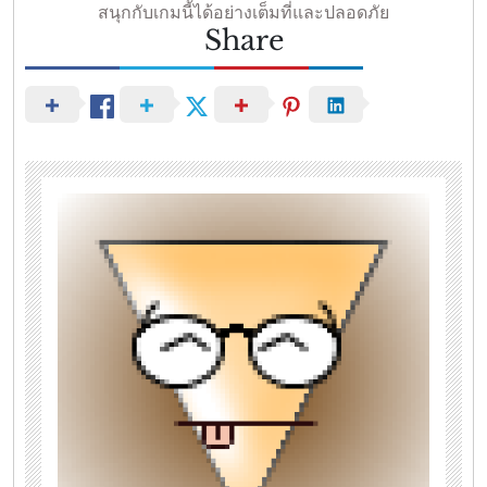
สนุกกับเกมนี้ได้อย่างเต็มที่และปลอดภัย
Share