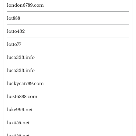
london6789.com
lot888
lotto432
lotto77
luca333.info
luca333.info
luckycat789.com
luis16888.com
luke999.net
lux555.net
lux555.net