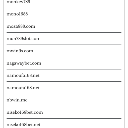
monkey789
mono1688
moza888.com
mun789slot.com
mwin9s.com
nagawaybet.com
namoufa168.net
namoufa168.net
nbwin.me
niseko168bet.com
niseko168bet.net