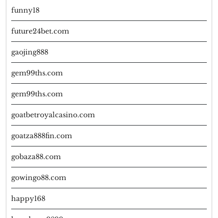
funny18
future24bet.com
gaojing888
gem99ths.com
gem99ths.com
goatbetroyalcasino.com
goatza888fin.com
gobaza88.com
gowingo88.com
happy168