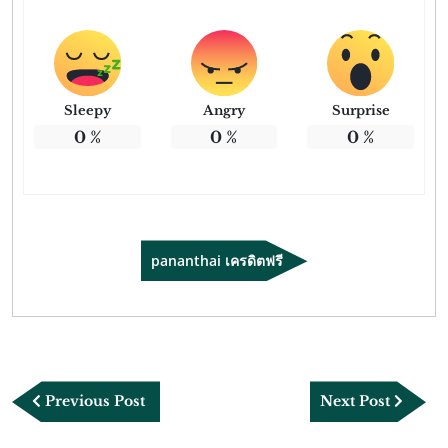
Sleepy
Angry
Surprise
0
%
0
%
0
%
pananthai เครดิตฟรี
แนะแนว
Previous
Next
Previous Post
Next Post
เรื่อง
Post
Post