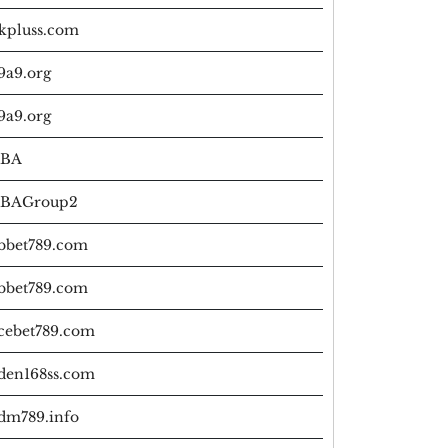
kpluss.com
9a9.org
9a9.org
BA
BAGroup2
bbet789.com
bbet789.com
cebet789.com
den168ss.com
dm789.info