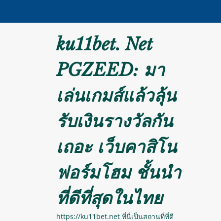
Skip
ku11bet. Net
to
content
PGZEED: มา
เล่นเกมส์แล้วลุ้น
รับเงินรางวัลกัน
เถอะ เว็บคาสิโน
ฟอร์มโฮม ชั้นนำ
ที่ดีที่สุดในไทย
https://ku11bet.net ที่นี่เป็นสถานที่ที่ดี