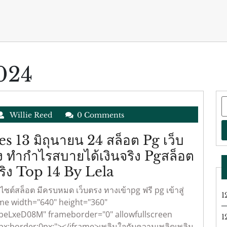
024
S
Willie
Willie Reed
0 Comments
ษภาคม
Reed
24
 13 มิถุนายน 24 สล็อต Pg เว็บ
ง ทำกำไรสบายได้เงินจริง Pgสล็อต
สล็อต
ริง Top 14 By Lela
Pg
ต์สล็อต มีครบหมด เว็บตรง ทางเข้าpg ฟรี pg เข้าสู่
1
Pgslotth.games
me width="640" height="360"
eLxeD08M" frameborder="0" allowfullscreen
13
1
0px;border:0px;"></iframe>เพลินใจกับความเพลิดเพลิน