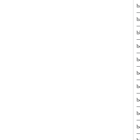
b
b
b
b
b
b
b
b
b
b