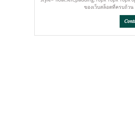
ของเว็บสล็อตที่ครบถ้วน 
Conti