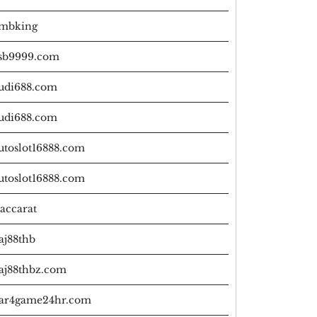
mbking
sb9999.com
udi688.com
udi688.com
utoslot16888.com
utoslot16888.com
accarat
aj88thb
aj88thbz.com
ar4game24hr.com