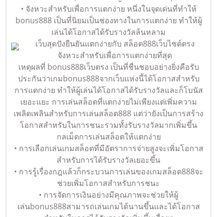
• จังหวะสำหรับเพื่อการแตกง่าย หนึ่งในจุดเด่นที่ทำให้
bonus888 เป็นที่นิยมเป็นช่องทางในการแตกง่าย ทำให้ผู้
เล่นได้โอกาสได้รับรางวัลล้นหลาม
เว็บสุดปังยืนยันแตกง่ายกับ สล็อต888เว็บไซต์ตรง
จังหวะสำหรับเพื่อการแตกง่ายที่สุด
เหตุผลที่ bonus888เว็บตรง เป็นที่ชื่นชอบอย่างยิ่งคือรับ
ประกันว่าเกมbonus888จากเว็บแห่งนี้ได้โอกาสสำหรับ
การแตกง่าย ทำให้ผู้เล่นได้โอกาสได้รับรางวัลและก็โบนัส
เยอะแยะ การเล่นสล็อตที่แตกง่ายไม่เพียงแต่เพิ่มความ
เพลิดเพลินสำหรับการเล่นสล็อต888 แต่ว่ายังเป็นการสร้าง
โอกาสสำหรับในการชนะรวมทั้งรับรางวัลมากเพิ่มขึ้น
กลเม็ดการเล่นสล็อตให้แตกง่าย
• การเลือกเล่นเกมสล็อตที่มีอัตราการจ่ายสูงจะเพิ่มโอกาส
สำหรับการได้รับรางวัลเยอะขึ้น
• การรู้เรื่องกฎแล้วก็กระบวนการเล่นของเกมสล็อต888จะ
ช่วยเพิ่มโอกาสสำหรับการชนะ
• การจัดการเงินอย่างมีคุณภาพจะช่วยให้ผู้
เล่นbonus888สามารถเล่นเกมได้นานขึ้นและได้โอกาส