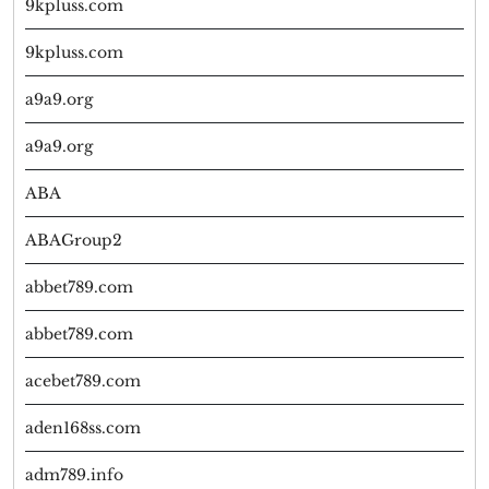
9kpluss.com
9kpluss.com
a9a9.org
a9a9.org
ABA
ABAGroup2
abbet789.com
abbet789.com
acebet789.com
aden168ss.com
adm789.info