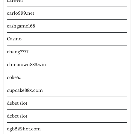
cafe444
carlo999.net
cashgame168
Casino
chang7777
chinatown888.win
coke55
cupcake88x.com
debet slot
debet slot
dgb222hot.com