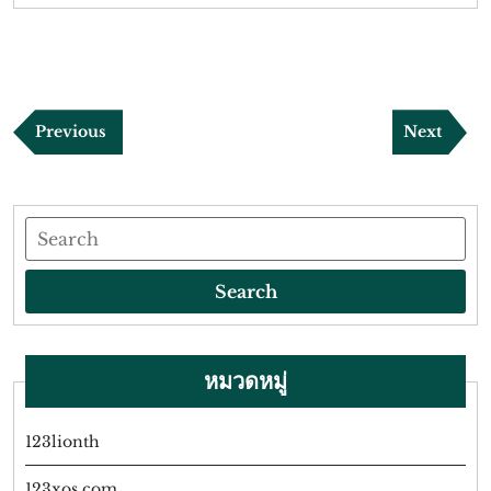
แนะแนว
Previous
Next
Previous
Next
เรื่อง
Post
Post
Search
Search
หมวดหมู่
123lionth
123xos.com