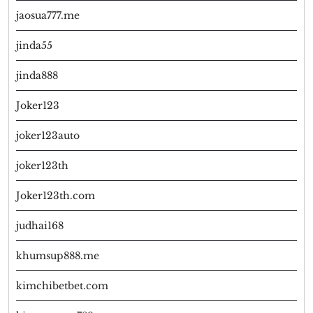
jaosua777.me
jinda55
jinda888
Joker123
joker123auto
joker123th
Joker123th.com
judhai168
khumsup888.me
kimchibetbet.com