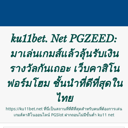
Skip
ku11bet. Net PGZEED:
to
content
มาเล่นเกมส์แล้วลุ้นรับเงิน
รางวัลกันเถอะ เว็บคาสิโน
ฟอร์มโฮม ชั้นนำที่ดีที่สุดใน
ไทย
https://ku11bet.net ที่นี่เป็นสถานที่ที่ดีที่สุดสำหรับคนที่ต้องการเล่น
เกมส์คาสิโนออนไลน์ PGSlot ฝากถอนไม่มีขั้นต่ำ ku11 net