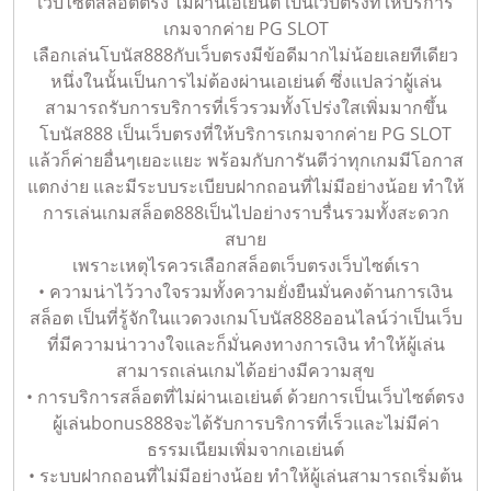
เว็บไซต์สล็อตตรง ไม่ผ่านเอเย่นต์ เป็นเว็บตรงที่ให้บริการ
เกมจากค่าย PG SLOT
เลือกเล่นโบนัส888กับเว็บตรงมีข้อดีมากไม่น้อยเลยทีเดียว
หนึ่งในนั้นเป็นการไม่ต้องผ่านเอเย่นต์ ซึ่งแปลว่าผู้เล่น
สามารถรับการบริการที่เร็วรวมทั้งโปร่งใสเพิ่มมากขึ้น
โบนัส888 เป็นเว็บตรงที่ให้บริการเกมจากค่าย PG SLOT
แล้วก็ค่ายอื่นๆเยอะแยะ พร้อมกับการันตีว่าทุกเกมมีโอกาส
แตกง่าย และมีระบบระเบียบฝากถอนที่ไม่มีอย่างน้อย ทำให้
การเล่นเกมสล็อต888เป็นไปอย่างราบรื่นรวมทั้งสะดวก
สบาย
เพราะเหตุไรควรเลือกสล็อตเว็บตรงเว็บไซต์เรา
• ความน่าไว้วางใจรวมทั้งความยั่งยืนมั่นคงด้านการเงิน
สล็อต เป็นที่รู้จักในแวดวงเกมโบนัส888ออนไลน์ว่าเป็นเว็บ
ที่มีความน่าวางใจและก็มั่นคงทางการเงิน ทำให้ผู้เล่น
สามารถเล่นเกมได้อย่างมีความสุข
• การบริการสล็อตที่ไม่ผ่านเอเย่นต์ ด้วยการเป็นเว็บไซต์ตรง
ผู้เล่นbonus888จะได้รับการบริการที่เร็วและไม่มีค่า
ธรรมเนียมเพิ่มจากเอเย่นต์
• ระบบฝากถอนที่ไม่มีอย่างน้อย ทำให้ผู้เล่นสามารถเริ่มต้น