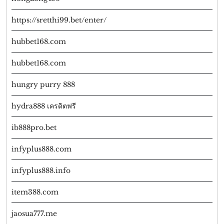
https://sretthi99.bet/enter/
hubbet168.com
hubbet168.com
hungry purry 888
hydra888 เครดิตฟรี
ib888pro.bet
infyplus888.com
infyplus888.info
item388.com
jaosua777.me