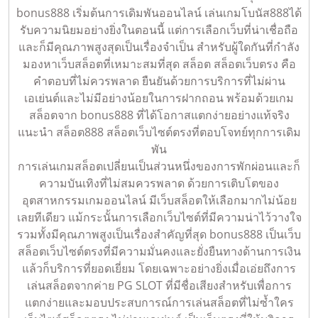
bonus888 เริ่มต้นการเดิมพันออนไลน์ เล่นเกมโบนัส888ได้
รับความนิยมอย่างยิ่งในตอนนี้ แต่การเลือกเว็บที่น่าเชื่อถือ
และก็มีคุณภาพสูงสุดเป็นเรื่องจำเป็น สำหรับผู้ใดกันที่กำลัง
มองหาเว็บสล็อตที่เหมาะสมที่สุด สล็อต สล็อตเว็บตรง คือ
คำตอบที่ไม่ควรพลาด ยืนยันด้วยการบริการที่ไม่ผ่าน
เอเย่นต์และไม่มีอย่างน้อยในการฝากถอน พร้อมด้วยเกม
สล็อตจาก bonus888 ที่ได้โอกาสแตกง่ายอย่างแท้จริง
แนะนำ สล็อต888 สล็อตเว็บไซต์ตรงที่ตอบโจทย์ทุกการเดิม
พัน
การเล่นเกมสล็อตเปลี่ยนเป็นส่วนหนึ่งของการพักผ่อนและก็
ความบันเทิงที่ไม่สมควรพลาด ด้วยการเติบโตของ
อุตสาหกรรมเกมออนไลน์ มีเว็บสล็อตให้เลือกมากไม่น้อย
เลยทีเดียว แม้กระนั้นการเลือกเว็บไซต์ที่มีความน่าไว้วางใจ
รวมทั้งมีคุณภาพสูงเป็นเรื่องสำคัญที่สุด bonus888 เป็นเว็บ
สล็อตเว็บไซต์ตรงที่มีความมั่นคงและยั่งยืนทางด้านการเงิน
แล้วก็บริการที่ยอดเยี่ยม โดยเฉพาะอย่างยิ่งเมื่อเอ่ยถึงการ
เล่นสล็อตจากค่าย PG SLOT ที่มีชื่อเสียงสำหรับเพื่อการ
แตกง่ายและมอบประสบการณ์การเล่นสล็อตที่ไม่ซ้ำใคร