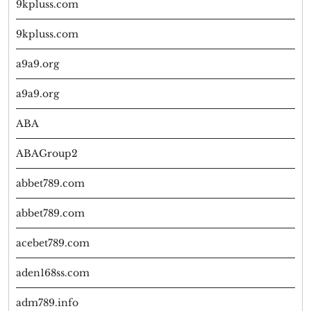
9kpluss.com
9kpluss.com
a9a9.org
a9a9.org
ABA
ABAGroup2
abbet789.com
abbet789.com
acebet789.com
aden168ss.com
adm789.info