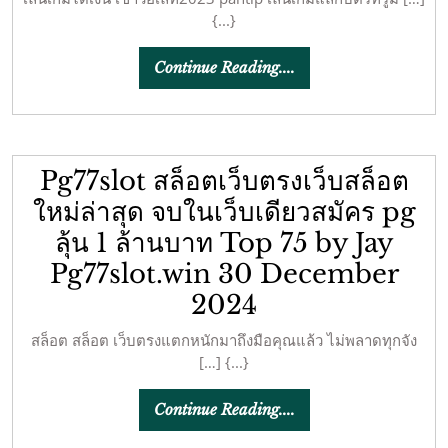
{...}
Continue
Continue Reading....
Reading....
Pg77slot สล็อตเว็บตรงเว็บสล็อต
ใหม่ล่าสุด จบในเว็บเดียวสมัคร pg
ลุ้น 1 ล้านบาท Top 75 by Jay
Pg77slot.win 30 December
2024
สล็อต สล็อต เว็บตรงแตกหนักมาถึงมือคุณแล้ว ไม่พลาดทุกจัง
[…] {...}
Continue
Continue Reading....
Reading....