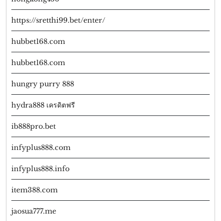
https://sretthi99.bet/enter/
hubbet168.com
hubbet168.com
hungry purry 888
hydra888 เครดิตฟรี
ib888pro.bet
infyplus888.com
infyplus888.info
item388.com
jaosua777.me