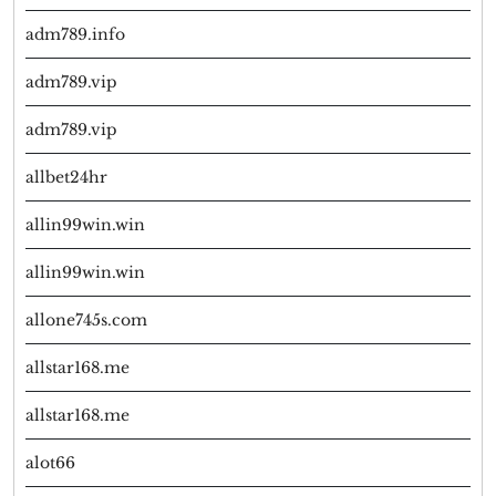
adm789.info
adm789.vip
adm789.vip
allbet24hr
allin99win.win
allin99win.win
allone745s.com
allstar168.me
allstar168.me
alot66