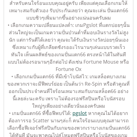
สำหรับคนใจร้อนแบบคุณอยู่ครับ เพียงแต่คุณเลือกเกมให้
เหมาะสมกับตัวเอง รับประกันเลยว่า คุณจะเล่น ปั่นแตก66
แบบชิวๆเพิ่มมากขึ้นอย่างแน่นอนครับผม
• เลือกเกมความเปลี่ยนแปลงต่ำ: เกมPgslot ที่แตกบ่อยๆนั้น
ส่วนใหญ่จะเป็นเกมความปั่นป่วนต่ำที่มอบเงินรางวัลไม่สูง
นัก แต่การันตีได้เลยว่า คุณจะได้รับเงินรางวัลบ่อยๆนั่นเอง
ซึ่งเหมาะกับผู้ที่เกลียดชังรออะไรนานๆเล่นแบบรวดเร็ว
ทันใจ เห็นผลลัพธ์ของเกมปั่นแตก66 ตรงหน้าได้ในทันที
แบบไม่ต้องรอนานๆอีกต่อไป ดังเช่น Fortune Mouse หรือ
Fortune Ox
• เลือกเกมปั่นแตก66 ที่มีเข้าโบนัสไว: เกมสล็อตบางเกม
ของพวกเราจะมีฟีพบร์ย่อย เป็นต้นว่า Re-Spin หรือตัวคูณที่
ออกเป็นประจำคนที่ใจร้อนเหมาะสมกับเกมสล็อต66 อย่าง
นี้เลยล่ะนะครับ เพราะไม่ต้องรอฟรีสปินหรือโบนัสรอบ
ใหญ่ๆเพียงอย่างเดียวนั่นเองครับผม
• เกมปั่นแตก66 ที่ซื้อฟีพบร์ได้:
pgslot
หากคุณไม่ได้อยาก
ต้องการรอ Scatter นานๆล่ะก็ คนใจร้อนแบบคุณสามารถ
เลือกซื้อฟีเจอร์ฟรีสปินกับเกมของพวกเราบางเกมปั่นแตก66
ได้ทันที มันจะพาคุณไปสู่โหมดฟรีสปินหรือโบนัสของเกม