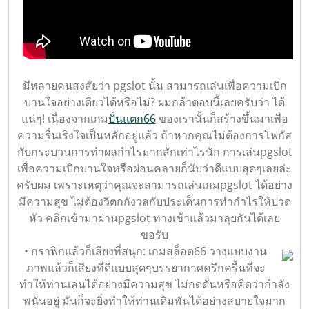
มีหลายคนสงสัยว่า pgslot นั้น สามารถเล่นเพื่อความเบิก
บานใจอย่างเดียวได้หรือไม่? ผมกล้าตอบนี้เลยครับว่า ได้
แน่ๆ! เนื่องจากเกม
ปั่นแตก66
ของเรานั้นก็สร้างขึ้นมาเพื่อ
ความรื่นเริงใจเป็นหลักอยู่แล้ว ถ้าหากคุณไม่ต้องการโฟกัส
กับกระบวนการทำผลกำไรมากสักเท่าไรนัก การเล่นpgslot
เพื่อความเบิกบานใจหรือผ่อนคลายก็นับว่าดีแบบสุดๆเลยล่ะ
ครับผม เพราะเหตุว่าคุณจะสามารถเล่นเกมpgslot ได้อย่าง
มีความสุข ไม่ต้องวิตกกังวลกับประเด็นการทำกำไรให้ปวด
หัว คลิกเข้ามาผ่านpgslot ทางเข้าแล้วมาลุยกันได้เลย
ขอรับ
• กราฟิกแล้วก็เสียงที่สนุก: เกมสล็อต66 วางแบบงาน
ภาพแล้วก็เสียงที่ดีแบบสุดๆบรรยากาศครึกครื้นที่จะ
ทำให้ท่านเล่นได้อย่างมีความสุข ไม่กดดันหรือคิดว่ากำลัง
พนันอยู่ มันก็จะยิ่งทำให้ท่านเดิมพันได้อย่างสบายใจมาก