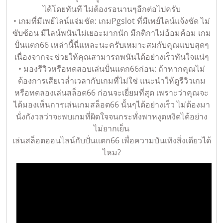
ได้โดยทันที ไม่ต้องรอนานๆอีกต่อไปครับ
• เกมที่มีเพย์ไลน์แจ่มชัด: เกมPgslot ที่มีเพย์ไลน์แจ้งชัด ไม่
ซับซ้อน มีไลน์พนันไม่เยอะมากนัก มีกติกาไม่อ้อมค้อม เกม
ปั่นแตก66 เหล่านี้นี่แหละนะครับเหมาะสมกับคุณแบบสุดๆ
เนื่องจากจะช่วยให้คุณสามารถพนันได้อย่างเร็วทันใจแน่ๆ
• มองรีวิวหรือทดสอบเล่นปั่นแตก66ก่อน: ถ้าหากคุณไม่
ต้องการเสียเวล่ำเวลากับเกมที่ไม่ใช่ แนะนำให้ดูรีวิวเกม
หรือทดลองเล่นสล็อต66 ก่อนจะเยี่ยมที่สุด เพราะว่าคุณจะ
ได้มองเห็นการเล่นเกมสล็อต66 นั้นๆได้อย่างเร็ว ไม่ต้องมา
นั่งกังวลว่าจะพบเกมที่ผิดใจจนกระทั่งพาหงุดหงิดได้อย่าง
ไม่ยากเย็น
เล่นสล็อตออนไลน์กับปั่นแตก66 เพื่อความบันเทิงสิ่งเดียวได้
ไหม?