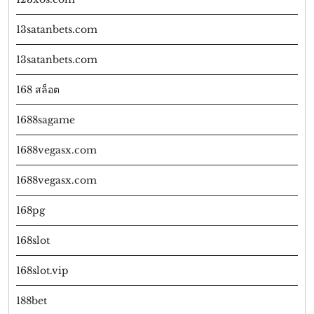
13satanbets.com
13satanbets.com
168 สล็อต
1688sagame
1688vegasx.com
1688vegasx.com
168pg
168slot
168slot.vip
188bet