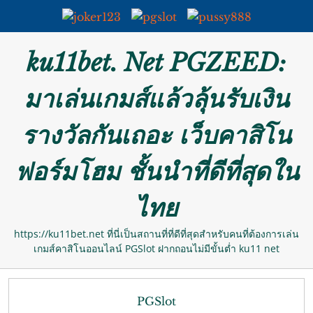
Skip
ku11bet. Net PGZEED:
to
content
มาเล่นเกมส์แล้วลุ้นรับเงิน
รางวัลกันเถอะ เว็บคาสิโน
ฟอร์มโฮม ชั้นนำที่ดีที่สุดใน
ไทย
https://ku11bet.net ที่นี่เป็นสถานที่ที่ดีที่สุดสำหรับคนที่ต้องการเล่น
เกมส์คาสิโนออนไลน์ PGSlot ฝากถอนไม่มีขั้นต่ำ ku11 net
PGSlot