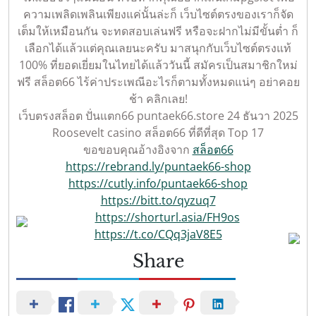
ความเพลิดเพลินเพียงแค่นั้นล่ะก็ เว็บไซต์ตรงของเราก็จัด
เต็มให้เหมือนกัน จะทดสอบเล่นฟรี หรือจะฝากไม่มีขั้นต่ำ ก็
เลือกได้แล้วแต่คุณเลยนะครับ มาสนุกกับเว็บไซต์ตรงแท้
100% ที่ยอดเยี่ยมในไทยได้แล้ววันนี้ สมัครเป็นสมาชิกใหม่
ฟรี สล็อต66 ไร้ค่าประเพณีอะไรก็ตามทั้งหมดแน่ๆ อย่าคอย
ช้า คลิกเลย!
เว็บตรงสล็อต ปั่นแตก66 puntaek66.store 24 ธันวา 2025
Roosevelt casino สล็อต66 ที่ดีที่สุด Top 17
ขอขอบคุณอ้างอิงจาก
สล็อต66
https://rebrand.ly/puntaek66-shop
https://cutly.info/puntaek66-shop
https://bitt.to/qyzuq7
https://shorturl.asia/FH9os
https://t.co/CQq3jaV8E5
Share