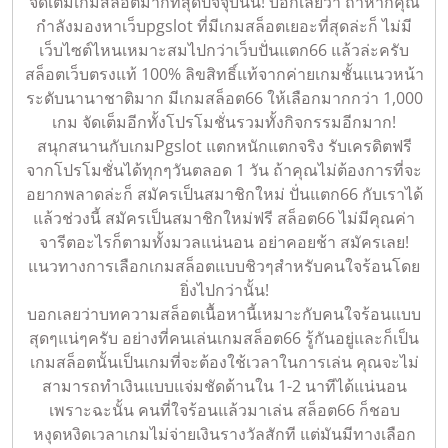
จัดเต็มเกมสล็อตมากที่สุดปัจจุบันนี้! บอกเลยว่า ถ้าหากคุณ
กำลังมองหาเว็บpgslot ที่มีเกมสล็อตเยอะที่สุดล่ะก็ ไม่มี
เว็บไซต์ไหนเหมาะสมไปกว่าเว็บปั่นแตก66 แล้วล่ะครับ
สล็อตเว็บตรงแท้ 100% ลิขสิทธิ์แท้จากค่ายเกมชั้นแนวหน้า
ระดับนานาชาติมาก มีเกมสล็อต66 ให้เลือกมากกว่า 1,000
เกม จัดเต็มอีกทั้งโปรโมชั่นรวมทั้งกิจกรรมอีกมาก!
สนุกสนานกับเกมPgslot แตกหนักแตกจริง รับเครดิตฟรี
จากโปรโมชั่นได้ทุกๆวันตลอด 1 วัน ถ้าคุณไม่ต้องการที่จะ
อยากพลาดล่ะก็ สมัครเป็นสมาชิกใหม่ ปั่นแตก66 กับเราได้
แล้วช่วงนี้ สมัครเป็นสมาชิกใหม่ฟรี สล็อต66 ไม่มีคุณค่า
จารีตอะไรก็ตามทั้งมวลแน่นอน อย่าคอยช้า สมัครเลย!
แนวทางการเลือกเกมสล็อตแบบชิวๆสำหรับคนใจร้อนโดย
ยิ่งไปกว่านั้น!
บอกเลยว่าบทความสล็อตเนื้อหานี้เหมาะกับคนใจร้อนแบบ
สุดๆแน่ๆครับ อย่างที่คนเล่นเกมสล็อต66 รู้กันอยู่และก็เป็น
เกมสล็อตนั้นเป็นเกมที่จะต้องใช้เวลาในการเล่น คุณจะไม่
สามารถทำเงินแบบแจ่มชัดด้านใน 1-2 นาทีได้แน่นอน
เพราะฉะนั้น คนที่ใจร้อนแล้วมาเล่น สล็อต66 ก็ชอบ
หงุดหงิดเวลาเกมไม่จ่ายเงินรางวัลสักที แต่มันมีทางเลือก