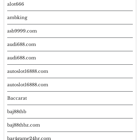
alot666
ambking
asb9999.com
audi688.com
audi688.com
autoslot16888.com
autoslot16888.com
Baccarat
baj88thb
baj88thbz.com
bar4game24hr.com