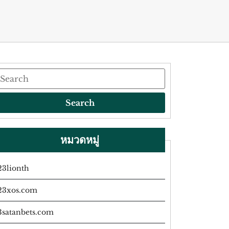
earch
Search
หมวดหมู่
23lionth
23xos.com
3satanbets.com