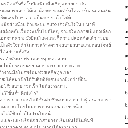
บเครดิตฟรีหรือโบนัสเพิ่มเมื่อเชิญสหายมาเล่น
a
ที่แจ่มกระจ่าง ได้แก่ ต้องทำยอดเทิร์นโอเวอร์ก่อนถอนเงิน
ุจริตและรักษาความยืนยงของเว็บไซต์
a
่มีอย่างน้อย ด้วยระบบ Auto เร็วทันใจใน 1 นาที
็อตกับเว็บตรง เว็บไซต์ใหญ่ จ่ายจริง กลายเป็นตัวเลือก
a
ะนอกจากความยั่งยืนมั่นคงและก็ความปลอดภัยแล้ว ระบบ
a
ับว่าเป็นหัวใจหลักในการสร้างความสบายสบายและตอบโจทย์
่นได้อย่างแท้จริง
a
 การคลังมั่นคง พร้อมจ่ายทุกยอดถอน
สะดุด ไม่มีกระดอนออกมาจากระบบกลางทาง
B
ะทำงานมือโปรพร้อมช่วยเหลือทุกเวลา
: ให้สมาชิกได้รับสิทธิพิเศษมากยิ่งกว่าที่อื่น
b
โต้: สบาย รวดเร็ว ไม่ต้องรอนาน
่มีขั้นต่ำ ดีเช่นไร?
b
คือการ ฝาก-ถอนไม่มีขั้นต่ำ ซึ่งหมายความว่าผู้เล่นสามารถ
b
็ได้ตามอยาก โดยไม่มีการกำหนดยอดอย่างน้อย
นไม่มีขั้นต่ำเป็นประโยชน์
b
ุนเยอะแยะหรือน้อย ก็สามารถเริ่มเล่นได้ในทันที
้เล่นสามารถควบคุมงบประมาณได้อย่างมาก