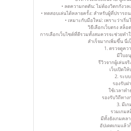
• ลดความกดดัน: ไม่ต้องวิตกกังวลเร
• ทดสอบเล่นได้หลายครั้ง: สำหรับผู้ที่ปรา
• เหมาะกับมือใหม่: เพราะว่าเริ่ม
วิธีเลือกเว็บตรง สล็อตเ
การเลือกเว็บไซต์ที่ดีรวมทั้งสมควรจะช่วยท
สำเร็จมากเพิ่มขึ้น นี
1. ตรวจดูควา
มีใบอน
รีวิวจากผู้เล่นจ
เว็บเปิดให้
2. ระบบ
รองรับฝา
ใช้เวลาทำธ
รองรับวิถีทา
3. มีเ
รวมเกมสล
มีทั้งยังเกมคล
อัปเดตเกมแล้วก