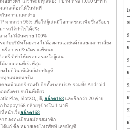
่มีอย่างต่ำ ไม่ว่าจะมีทุนเพียง 1 บาท หรือ 1,000 บาท ก็
มเล่นสล็อตได้ในทันที
1
ระกันความแตกง่าย
 มากกว่า 96% เพื่อให้ผู้เล่นมีโอกาสชนะเพิ่มขึ้นเรื่อยๆ
8
มารถได้กำไรได้จริง
งกลาง ไม่มีอันตราย 100%
9
กับบริษัทโดยตรง ไม่ต้องผ่านเอเย่นต์ ก็เลยลดการเสี่ยง
9
 หรือการปรับอัตราแพ้ชนะ
ิตฟรี ที่ทำให้ครอบครองใจผู้เล่น
9
้ฝากถอนที่เร็วที่สุด
งไม่กี่วินาทีเงินก็ฝากบัญชี
9
รับทุกแพลตฟอร์ม
ั้งคอมพิวเตอร์ รองรับอีกทั้งระบบ iOS รวมทั้ง Android
9
็อตดังครบจบในที่เดียว
9
ic Play, SlotXO, Jili,
สล็อต168
และอีกกว่า 20 ค่าย
ก happy168 กล้วยๆข้างใน 1 นาที
9
ที่หน้าเว็บ
สล็อต168
หาร ลงทะเบียนสมัครสมาชิก
9
 ได้แก่ ชื่อ หมายเลขโทรศัพท์ เลขบัญชี