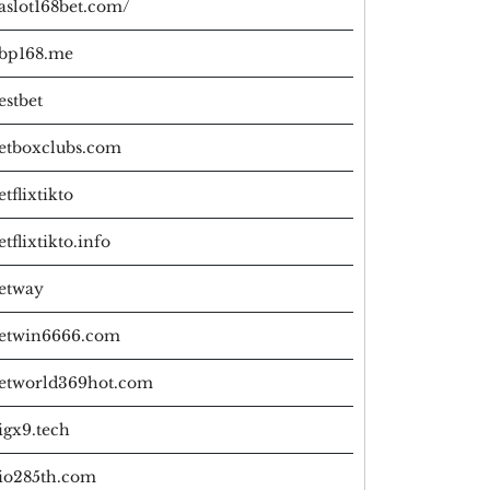
aslot168bet.com/
bp168.me
estbet
etboxclubs.com
etflixtikto
etflixtikto.info
etway
etwin6666.com
etworld369hot.com
igx9.tech
io285th.com