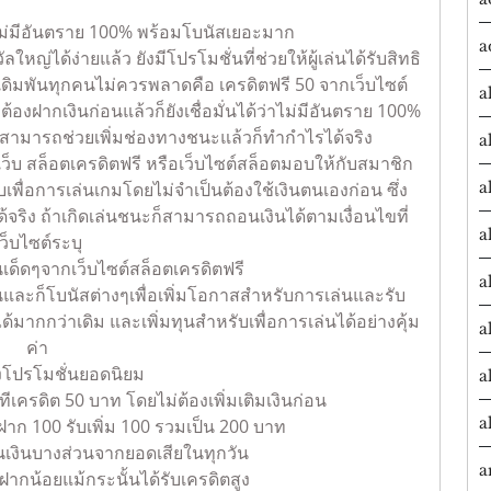
ไม่มีอันตราย 100% พร้อมโบนัสเยอะมาก
a
หญ่ได้ง่ายแล้ว ยังมีโปรโมชั่นที่ช่วยให้ผู้เล่นได้รับสิทธิ
เดิมพันทุกคนไม่ควรพลาดคือ เครดิตฟรี 50 จากเว็บไซต์
a
ต้องฝากเงินก่อนแล้วก็ยังเชื่อมั่นได้ว่าไม่มีอันตราย 100%
จะสามารถช่วยเพิ่มช่องทางชนะแล้วก็ทำกำไรได้จริง
a
เว็บ สล็อตเครดิตฟรี หรือเว็บไซต์สล็อตมอบให้กับสมาชิก
ับเพื่อการเล่นเกมโดยไม่จำเป็นต้องใช้เงินตนเองก่อน ซึ่ง
a
จริง ถ้าเกิดเล่นชนะก็สามารถถอนเงินได้ตามเงื่อนไขที่
a
เว็บไซต์ระบุ
นเด็ดๆจากเว็บไซต์สล็อตเครดิตฟรี
a
นและก็โบนัสต่างๆเพื่อเพิ่มโอกาสสำหรับการเล่นและรับ
้มากกว่าเดิม และเพิ่มทุนสำหรับเพื่อการเล่นได้อย่างคุ้ม
a
ค่า
งโปรโมชั่นยอดนิยม
a
ทีเครดิต 50 บาท โดยไม่ต้องเพิ่มเติมเงินก่อน
a
ก 100 รับเพิ่ม 100 รวมเป็น 200 บาท
ืนเงินบางส่วนจากยอดเสียในทุกวัน
a
ฝากน้อยแม้กระนั้นได้รับเครดิตสูง