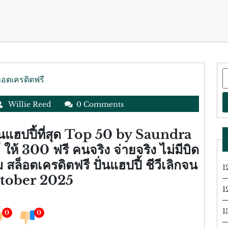
S
็อตเครดิตฟรี
Category
Willie
Willie Reed
0 Comments
หาคม
Reed
25
่นแฮปปี้ที่สุด Top 50 by Saundra
ให้ 300 ฟรี คนจริง จ่ายจริง ไม่มีบิด
สล็อตเครดิตฟรี ปั่นแฮปปี้ ชีวีเลิกจน
1
tober 2025
1
1
0
0