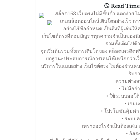
Read Time
สล็อต168 เว็บตรงไม่มีขั้นต่ำ แตกง่าย 
เกมสล็อตออนไลน์เติบโตอย่างเร็ว การ
อย่างไร้ข้อกำหนด เป็นสิ่งที่ผู้เล่น
เว็บไซต์ตรงที่ตอบปัญหาทุกความจำเป็นของนักปั่
รวมทั้งเต็มไปด้
จุดเริ่มต้นรวมทั้งการเติบโตของ สล็อตเครดิต
ยกฐานะประสบการณ์การเล่นให้เหนือกว่าเว็บ
บริการในแบบอย่าง เว็บไซต์ตรง ไม่ต้องผ่านคนกลา
รับก
ความต่างจา
• ไม่มีอย
• ใช้ระบบออโต้ 
• เกมแ
• โปรโมชันคุ้มค่า
• ระบบค
เพราะอะไรจำเป็นต้องเล่น สล
• อิส