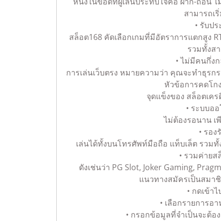
หนึ่งในข้อดีที่ผู้เล่นประทับใจคือ ฝาก-ถอน ไม
สามารถเริ่
• รับป
สล็อต168 คัดเลือกเกมที่มีอัตราการแตกสูง RTP
รวมทั้งสา
• ไม่มีคนกึ่
การเล่นเว็บตรง หมายความว่า คุณจะทำธุรกรรม
หัวข้อการคดโกง
จุดแข็งของ สล็อตเครด
• ระบบออโต
ไม่ต้องรอนาน เพีย
• รอง
เล่นได้ทั้งบนโทรศัพท์มือถือ แท็บเล็ต รวมท
• รวมค่ายสล
ดังเช่นว่า PG Slot, Joker Gaming, Pragmat
แนวทางสมัครเป็นสมาชิ
• กดเข้าไป
• เลือกรายการอา
• กรอกข้อมูลที่จำเป็นจะต้อง