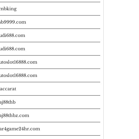
mbking
sb9999.com
udi688.com
udi688.com
utoslot16888.com
utoslot16888.com
accarat
aj88thb
aj88thbz.com
ar4game24hr.com