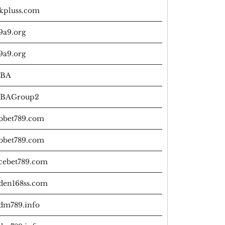
kpluss.com
9a9.org
9a9.org
BA
BAGroup2
bbet789.com
bbet789.com
cebet789.com
den168ss.com
dm789.info