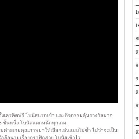
1
1
8
9
9
9
9
9
กทั้งเครดิตฟรี โบนัสแรกเข้า และกิจกรรมลุ้นรางวัลมาก
9
 ชั้นหนึ่ง โบนัสแตกหนักทุกเกม!
ค่ายเกมคุณภาพมาให้เลือกเล่นแบบไม่ซ้ำ ไม่ว่าจะเป็น:
9
ชื่อลือนามเรื่องกราฟิกสวย โบนัสเข้าไว