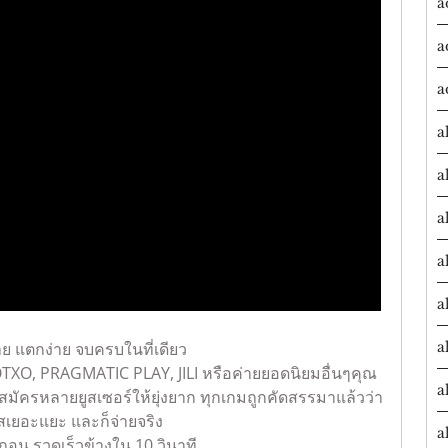
a
a
a
a
a
a
a
a
าย แตกง่าย จบครบในที่เดียว
a
TXO, PRAGMATIC PLAY, JILI หรือค่ายยอดนิยมอื่นๆคุณ
a
องสมัครหลายยูสเซอร์ให้ยุ่งยาก ทุกเกมถูกคัดสรรมาแล้วว่า
สเยอะแยะ และก็จ่ายจริง
a
อน รวดเร็วข้างใน 10 วินาที