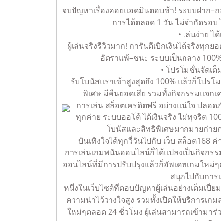
จบปัญหาเรื่องคอยแอดมินตอบช้า! ระบบฝาก–ถอนแ
การได้ตลอด 1 วัน ไม่จำกัดรอบ ไ
• เล่นง่าย ได
ผู้เล่นจริงรีวิวมาก! การันตีเบิกเงินได้จริงทุก
อัตราแพ้–ชนะ ระบบเป็นกลาง 10
• โปรโมชั่นจัดเต
รับโบนัสแรกเข้าสูงสุดถึง 100% แล้วก็โปรโมช
พิเศษ มีคืนยอดเสีย รวมทั้งกิจกรรมแจกเค
การเล่น สล็อตเครดิตฟรี อย่างแน่ใจ ปลอดภั
ทุกค่าย ระบบออโต้ ได้เงินจริง ไม่ทุจริต 100%
โบนัสและสิทธิพิเศษมากมายก่ายกอ
บันเทิงใจได้ทุกวี่วันไปกับ เว็บ สล็อต168 
การเล่นเกมพนันออนไลน์ก็ได้แปลงเป็นกิจกรรมย
ออนไลน์ที่มีการปรับปรุงแล้วก็อัพเดทเกมใหม่ๆต
สนุกไปกับการเ
หนึ่งในเว็บไซต์ที่ตอบปัญหาผู้เล่นอย่างเต็มเปี่ย
ความน่าไว้วางใจสูง รวมทั้งเปิดให้บริการเกมสล
ใหม่ๆตลอด 24 ชั่วโมง ผู้เล่นสามารถเข้ามาร่ว