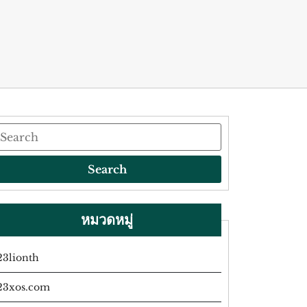
earch
Search
หมวดหมู่
23lionth
23xos.com