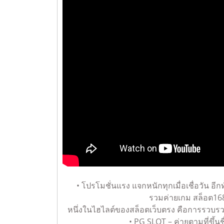
• โปรโมชั่นแรง แจกหนักทุกเมื่อเชื่อวัน อี
รวมค่ายเกม สล็อต168
หนึ่งในไฮไลต์ของสล็อตเว็บตรง คือการรวบรวม
• PG SLOT – ค่ายตามที่ขึ้น