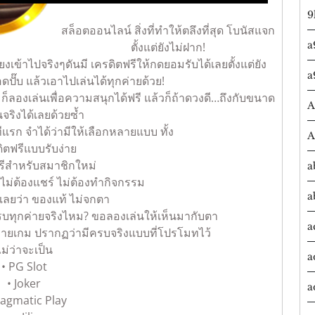
9
สล็อตออนไลน์ สิ่งที่ทำให้ตลึงที่สุด โบนัสแจก
a
ตั้งแต่ยังไม่ฝาก!
งเข้าไปจริงๆดันมี เครดิตฟรีให้กดยอมรับได้เลยตั้งแต่ยัง
a
อดปั๊บ แล้วเอาไปเล่นได้ทุกค่ายด้วย!
ก็ลองเล่นเพื่อความสนุกได้ฟรี แล้วก็ถ้าดวงดี…ถึงกับขนาด
A
จริงได้เลยด้วยซ้ำ
ีแรก จำได้ว่ามีให้เลือกหลายแบบ ทั้ง
A
ดิตฟรีแบบรับง่าย
รีสำหรับสมาชิกใหม่
a
บไม่ต้องแชร์ ไม่ต้องทำกิจกรรม
a
เลยว่า ของแท้ ไม่จกตา
ทุกค่ายจริงไหม? ขอลองเล่นให้เห็นมากับตา
a
ดูค่ายเกม ปรากฏว่ามีครบจริงแบบที่โปรโมทไว้
ไม่ว่าจะเป็น
a
• PG Slot
• Joker
a
ragmatic Play