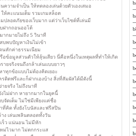
b
เกินความจำเป็น ให้ทดลองเล่นด้วยตัวเองเสมอ
ย ให้คะแนนเต็ม รวมเกมสล็อต
b
มปลอดภัยของเว็บมาก แต่ว่าเว็บไซต์ที่เล่นมี
บบฝากถอนออโต้
b
มากมายไม่ถึง 5 วินาที
สบพบปัญหาเงินไม่เข้า
b
โดนหักค่าธรรมเนียม
b
้อมูลส่วนตัวให้ลุ้นเสียว นี่คือหนึ่งในเหตุผลที่ทำให้เกิด
ันตรายจริงจนถึงกล้าเล่นแบบยาวๆ
b
ญหาทุกข้อแบบไม่ต้องคิดเยอะ
ดิตฟรีและก็ฝากเองบ้าง สิ่งที่สัมผัสได้มีดังนี้
b
ง่ายจริง ไม่ถึงนาที
่ยังไม่ฝาก หายากมากในยุคนี้
b
จัดเต็ม ไม่ใช่มีเพียงแค่ชื่อ
าที่คิด ทั้งยังโบนัสและฟรีสปิน
b
ค้าง เล่นเพลินตลอดทั้งวัน
b
ร็ว แน่นอน ไม่มีหัก
ใหม่ไวมาก ไม่ตกกระแส
b