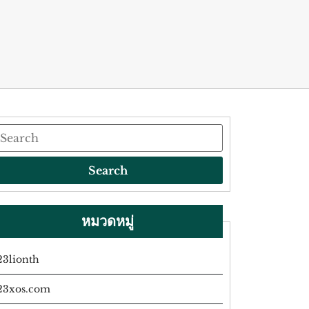
earch
Search
หมวดหมู่
23lionth
23xos.com