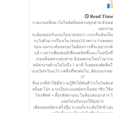
Read Time
รวมเกมสล็อต เว็บไซต์สล็อตครบทุกค่าย อัปเดตปัจ
แตกง่ายด
จะต้องยอมรับแบบไม่อายเลยว่า แรกเริ่มฉันเป็นผู้ท
ระวังตัวมากเรื่องเว็บ texas24 เพราะว่าเคยพบ
ก่อน จนกระทั่งแทบจะไม่ต้องการที่จะอยากกลั
แล้ว แต่ว่าเพียงพอมีเพื่อนสนิทชี้แนะเว็บหนึ่งที
เกมสล็อตครบทุกค่าย อัปเดตเกมใหม่ไวมากม
สมัครง่ายด้านในไม่ถึง 1 นาที ก็เลยลองตัดสิ
แบบไม่หวังอะไร แต่สิ่งที่พบต่อไป…ต้องบอกเลย
ว!”
สิ่งแรกที่ทำให้มีความรู้สึกได้ทันทีว่าเว็บไซต์แห
สล็อต โปร มากเป็นระบบสมัครเป็นสมาชิก ใช้
โทรศัพท์ + ตั้งรหัสผ่านจบ ไม่ต้องส่งเอกสาร 
แอดไม่นรับรองให้ยุ่งยาก
เพียงพอสมัครเสร็จปุ๊บ ระบบก็กระเด้งให้เข้าเล่