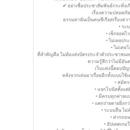
✔ อย่าเชื่อประชาสัมพันธ์กระทั่ง
เรื่องความปลอดภั
ธรรมดาฉันเป็นคนซีเรียสเรื่องควา
• ระ
• เช็กยอดไว
• ไม่เคยประ
• ไม่เคย
ที่สำคัญคือ ไม่ต้องส่งบัตรประจำตัวประชาชนหรือข
ความรู้สึกว่าไม่มีอ
เว็บแห่งนี้ตอบปั
หลังจากเล่นมาเรื่อยอีกทั้งแบบใช้เคร
• สมัคร
• แจกโบนัสตั้งแต
• มีครบทุกค่ายแบบ
• แตกง่ายดายยิ่งกว่
• ระบบลื่น ไม่
• ฝากถอนเ
• อัปเดตเกม