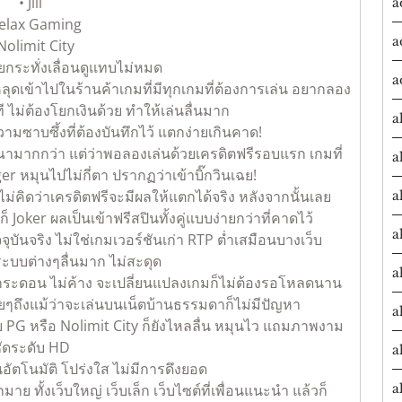
• Jili
a
Relax Gaming
a
Nolimit City
กระทั่งเลื่อนดูแทบไม่หมด
a
ุดเข้าไปในร้านค้าเกมที่มีทุกเกมที่ต้องการเล่น อยากลอง
 ไม่ต้องโยกเงินด้วย ทำให้เล่นลื่นมาก
a
มซาบซึ้งที่ต้องบันทึกไว้ แตกง่ายเกินคาด!
ณามากกว่า แต่ว่าพอลองเล่นด้วยเครดิตฟรีรอบแรก เกมที่
a
er หมุนไปไม่กี่ตา ปรากฏว่าเข้าบิ๊กวินเฉย!
ม่คิดว่าเครดิตฟรีจะมีผลให้แตกได้จริง หลังจากนั้นเลย
a
oker ผลเป็นเข้าฟรีสปินทั้งคู่แบบง่ายกว่าที่คาดไว้
a
จุบันจริง ไม่ใช่เกมเวอร์ชันเก่า RTP ต่ำเสมือนบางเว็บ
ะบบต่างๆลื่นมาก ไม่สะดุด
a
่น ไม่กระดอน ไม่ค้าง จะเปลี่ยนแปลงเกมก็ไม่ต้องรอโหลดนาน
ายๆถึงแม้ว่าจะเล่นบนเน็ตบ้านธรรมดาก็ไม่มีปัญหา
a
าย PG หรือ Nolimit City ก็ยังไหลลื่น หมุนไว แถมภาพงาม
ัดระดับ HD
a
ตโนมัติ โปร่งใส ไม่มีการดึงยอด
a
 ทั้งเว็บใหญ่ เว็บเล็ก เว็บไซต์ที่เพื่อนแนะนำ แล้วก็