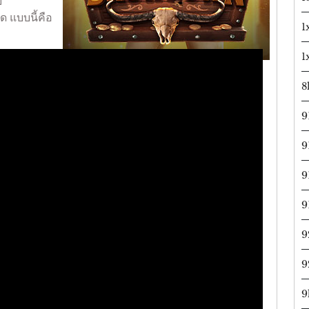
ย
ด แบบนี้คือ
1
1
8
9
9
9
9
9
9
9