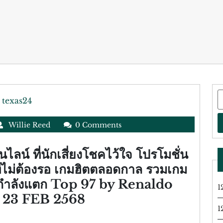
S
texas24
Category
Willie
Willie Reed
0 Comments
นวาคม
Reed
25
ลน์ ที่นักเสี่ยงโชคไว้ใจ โปรโมชั่น
ทีไม่ต้องรอ เกมฮิตตลอดกาล รวมเกม
ตกำลังแตก Top 97 by Renaldo
1
 23 FEB 2568
1